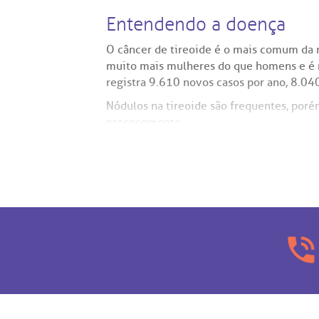
Entendendo a doença
O câncer de tireoide é o mais comum da r
muito mais mulheres do que homens e é ma
registra 9.610 novos casos por ano, 8.04
Nódulos na tireoide são frequentes, poré
precocemente.
Tipos
O tipo mais comum de tumor de tireoide é
medular e anaplásico. Outros tipos são b
Cada tipo de câncer de tireoide possui ca
papilífero e o folicular são pouco agress
Sintomas
A maior parte das pessoas com câncer de 