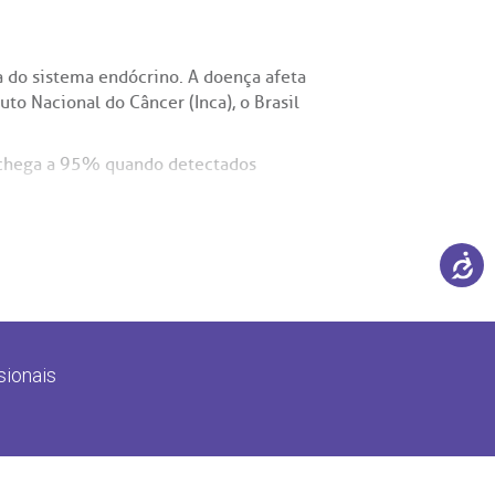
 do sistema endócrino. A doença afeta
o Nacional do Câncer (Inca), o Brasil
a chega a 95% quando detectados
s, seguido pelos tipos folicular,
o e o ritmo de evolução da doença. O
são mais agressivos.
sionais
ta, o sinal mais comum é a presença de