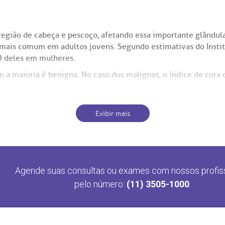
egião de cabeça e pescoço, afetando essa importante glândula
is comum em adultos jovens. Segundo estimativas do Institut
0 deles em mulheres.
m a maioria é benigna. No caso dos malignos, o índice de cur
Exibir mais
 o carcinoma papilífero, que representa cerca de 80% dos caso
em mais raros.
racterísticas biológicas bem específicas, que definem o quadr
ivos e evoluem de forma mais lenta. O medular e o anaplásico 
Agende suas consultas ou exames com nossos profis
pelo número:
(11) 3505-1000
.
tireoide não apresenta sintomas. Quando a doença se manifes