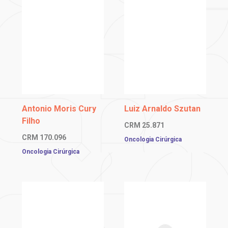
Para definir o estágio da doença (estádio, na linguagem técnica), o que é
muito importante para estabelecer a estratégia de tratamento, seu médico
poderá pedir que você realize outros exames de imagem (endoscopia
digestiva alta, ultrassonografia endoscopia, tomografia computadorizada
ou ressonância magnética).
De acordo com a gravidade, o câncer de fígado pode ser classificado em
estágios de 1 a 4, considerando critérios como localização e tamanho da
lesão, comprometimento de linfonodos (gânglios linfáticos) próximos e se
o tumor está restrito ao órgão ou se espalhou para outras partes do corpo.
Antonio Moris Cury
Luiz Arnaldo Szutan
Filho
Outro ponto vital para definir o tratamento é avaliar o grau de
CRM
25.871
comprometimento da funcionalidade do fígado, que pode estar bastante
CRM
170.096
Oncologia Cirúrgica
alterada não pelo câncer em si, mas pelos problemas que levaram ao
surgimento do tumor, como cirrose e hepatite B ou C.
Oncologia Cirúrgica
Tratamento
Para tumores pequenos e os do tipo hepatocarcinoma, há dois
procedimentos indicados: