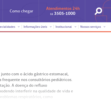
Atendimentos 24h
Como
chegar
3505-1000
11
ecialidades
Informações úteis
Institucional
Nossos serviços
Iniciativas
Clínica Medicina da Mulher
Responsabilidade social
Horários de visita
Sobre a BP
Internação/Cirurgia
Trabalhe conosco
Pronto atendimento
junto com o ácido gástrico estomacal,
nto
Visitas de
Pronto-socorro
benchmarking
frequente nos consultórios pediátricos.
ação. A doença do refluxo
Voluntariado
Solicitação de cópia de
podendo interferir na qualidade de vida e
prontuário médico
roblemas respiratórios, como
SUS
Comitê de Bioética
Solicitação de orçamento