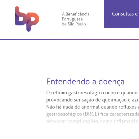
Consultas 
Inf
Con
Espec
Inst
Co
Hospit
Ho
Agendam
Área do
Achados
Centro 
OUVID
Check-i
Certific
Aliment
Cardiol
Entendendo a doença
A BP c
Resulta
Demons
Banco 
Centro 
do ate
A Ouvid
Finance
Neuroci
O refluxo gastroesofágico ocorre quando 
suas dú
Telecon
Conven
relaci
provocando sensação de queimação e azia.
Horário
Doação
Pediatri
Não há nada de anormal quando refluxos 
Preparo
Coronav
gastroesofágico (DRGE) fica caracterizad
Ética e
Centro 
SAC:
provocar complicações, como inflamação,
Doação 
pneumonia, asma e apneia.
(11
Outras 
Linhas 