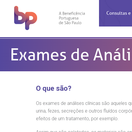
Consultas 
Inf
Con
Exames de Análi
Espec
Inst
Co
Hospit
Ho
Agendam
Área do
Achados
Centro 
OUVID
Check-i
Certific
Aliment
Cardiol
A BP c
Resulta
Demons
Banco 
Centro 
do ate
A Ouvid
O que são?
Finance
Neuroci
suas dú
Telecon
Conven
relaci
Horário
Doação
Pediatri
Os exames de análises clínicas são aqueles
Preparo
Coronav
urina, fezes, secreções e outros fluídos co
Ética e
Centro 
SAC:
Doação 
efeitos de um tratamento, por exemplo.
(11
Outras 
Linhas 