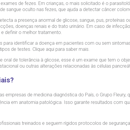
 exames de fezes. Em crianças, o mais solicitado é o parasitol
de sangue oculto nas fezes, que ajuda a detectar câncer colorr
detecta a presença anormal de glicose, sangue, pus, proteínas 
fecções, doenças renais e do trato urinário. Em caso de infecção
 e definir o melhor tratamento.
s para identificar a doença em pacientes com ou sem sintomas, 
ipos de testes. Clique aqui para saber mais.
ral de tolerância à glicose, esse é um exame que tem o objetiv
gestacional ou outras alterações relacionadas às células pancreá
iais?
s empresas de medicina diagnóstica do País, o Grupo Fleury, 
ferência em anatomia patológica. Isso garante resultados com qua
fissionais treinados e seguem rígidos protocolos de segurança