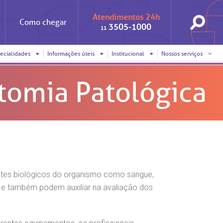
Atendimentos 24h
Como
chegar
3505-1000
11
ecialidades
Informações úteis
Institucional
Nossos serviços
tomia Patológica
Iniciativas
Clínica Medicina da Mulher
Responsabilidade social
Horários de visita
Sobre a BP
Internação/Cirurgia
Trabalhe conosco
Pronto atendimento
nto
Visitas de
Pronto-socorro
benchmarking
ntes biológicos do organismo como sangue,
Voluntariado
Solicitação de cópia de
s e também podem auxiliar na avaliação dos
prontuário médico
SUS
Comitê de Bioética
Solicitação de orçamento