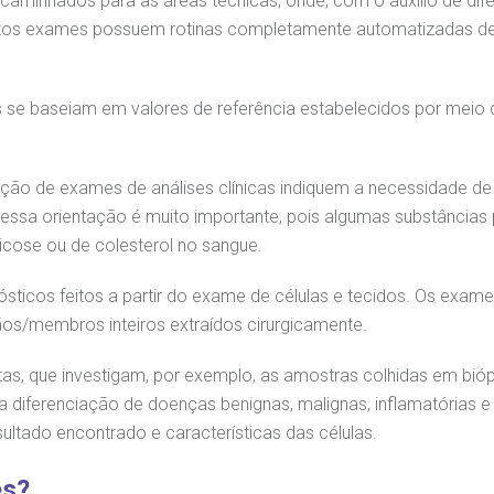
caminhados para as áreas técnicas, onde, com o auxílio de dife
Saiba mais
Saiba mais
Muitos exames possuem rotinas completamente automatizadas de
Centro de Doenças Autoimunes
A:
ndereço:
Endereço:
doria@bp.org.br
ua Maestro Cardim, 769
R. Martiniano de Ca
as se baseiam em valores de referência estabelecidos por meio
EP: 01323-001 | Bela
965
ista
CEP: 01323-001 | Bel
 Conosco
ão Paulo - SP
São Paulo - SP
ção de exames de análises clínicas indiquem a necessidade de f
ar essa orientação é muito importante, pois algumas substânci
icose ou de colesterol no sangue.
ósticos feitos a partir do exame de células e tecidos. Os ex
/membros inteiros extraídos cirurgicamente.
tas, que investigam, por exemplo, as amostras colhidas em biópsi
a diferenciação de doenças benignas, malignas, inflamatórias e 
ltado encontrado e características das células.
es?