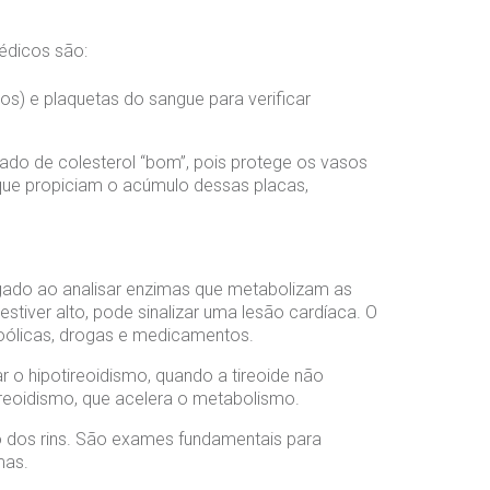
édicos são:
s) e plaquetas do sangue para verificar
amado de colesterol “bom”, pois protege os vasos
 que propiciam o acúmulo dessas placas,
gado ao analisar enzimas que metabolizam as
tiver alto, pode sinalizar uma lesão cardíaca. O
coólicas, drogas e medicamentos.
 o hipotireoidismo, quando a tireoide não
ireoidismo, que acelera o metabolismo.
o dos rins. São exames fundamentais para
mas.