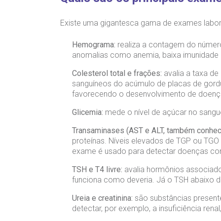
Existe uma gigantesca gama de exames labora
Hemograma:
realiza a contagem do número
anomalias como anemia, baixa imunidade 
Colesterol total e frações:
avalia a taxa de
sanguíneos do acúmulo de placas de gordu
favorecendo o desenvolvimento de doenças
Glicemia:
mede o nível de açúcar no sangue
Transaminases (AST e ALT, também conhec
proteínas. Níveis elevados de TGP ou TGO 
exame é usado para detectar doenças como
TSH e T4 livre:
avalia hormônios associado
funciona como deveria. Já o TSH abaixo do
Ureia e creatinina:
são substâncias present
detectar, por exemplo, a insuficiência ren