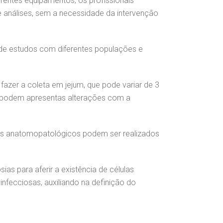
rentes equipamentos, os profissionais
particular
Saiba mais
 análises, sem a necessidade da intervenção
Solicitação de veracidade de
Endereço:
atestado
rvalho,
R. Colômbia, 332
 de estudos com diferentes populações e
CEP: 01438-000 | Jardim
a Vista
Paulista, São Paulo - SP
azer a coleta em jejum, que pode variar de 3
as podem apresentas alterações com a
ames anatomopatológicos podem ser realizados
as para aferir a existência de células
infecciosas, auxiliando na definição do