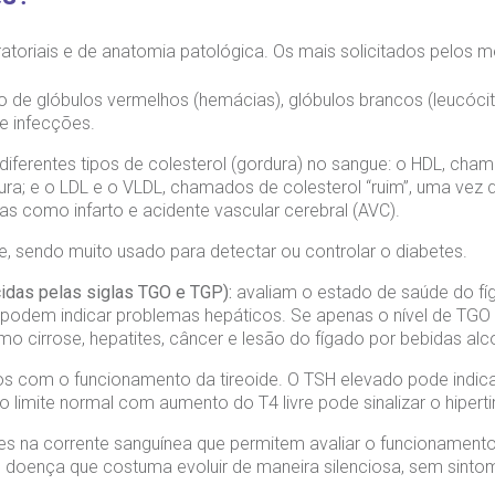
toriais e de anatomia patológica. Os mais solicitados pelos m
 de glóbulos vermelhos (hemácias), glóbulos brancos (leucócito
e infecções.
 diferentes tipos de colesterol (gordura) no sangue: o HDL, ch
ra; e o LDL e o VLDL, chamados de colesterol “ruim”, uma vez
 como infarto e acidente vascular cerebral (AVC).
, sendo muito usado para detectar ou controlar o diabetes.
idas pelas siglas TGO e TGP):
avaliam o estado de saúde do fí
podem indicar problemas hepáticos. Se apenas o nível de TGO es
 cirrose, hepatites, câncer e lesão do fígado por bebidas al
s com o funcionamento da tireoide. O TSH elevado pode indicar
 limite normal com aumento do T4 livre pode sinalizar o hipert
es na corrente sanguínea que permitem avaliar o funcionament
al, doença que costuma evoluir de maneira silenciosa, sem sinto