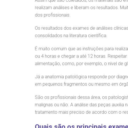
Assim que são coletados, os materiais são en
realizam análises e liberam os resultados. 
OUVIDORI
dos profissionais.
E
ouvi
R
Os resultados dos exames de análises clínic
C
V
consolidados na literatura científica.
Fale
S
É muito comum que as instruções para realiza
ou 4 horas e chegar a até 12 horas. Respeit
alimentação, como, por exemplo, o nível de gl
Já a anatomia patológica responde por diagn
em pequenos fragmentos ou mesmo em órgãos
São os profissionais dessa área, os patologis
malignas ou não. A análise das peças auxilia n
tratamento mais preciso de acordo com o resu
Quais são os principais exam