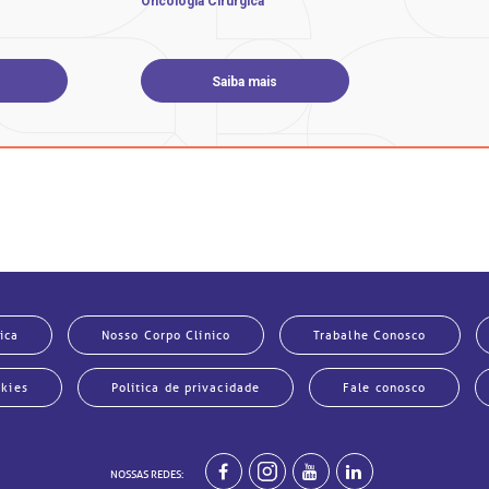
Oncologia Cirúrgica
Saiba mais
noma epidermoide ou espinocelular (CEC) e o adenocarcinoma
orfologia (estrutura), localização e fatores que predispõem a
ica
Nosso Corpo Clínico
Trabalhe Conosco
okies
Política de privacidade
Fale conosco
NOSSAS REDES: