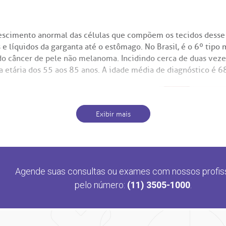
escimento anormal das células que compõem os tecidos desse 
e líquidos da garganta até o estômago. No Brasil, é o 6º tipo
do câncer de pele não melanoma. Incidindo cerca de duas veze
a etária dos 55 aos 85 anos. A idade média de diagnóstico é 6
Exibir mais
Agende suas consultas ou exames com nossos profis
pelo número:
(11) 3505-1000
.