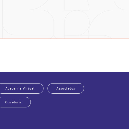
 são os tipos mais comuns de cânceres de
o seu surgimento.
Academia Virtual
Associados
Ouvidoria