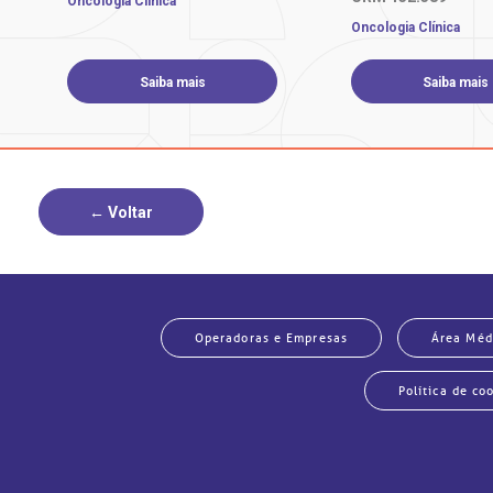
Oncologia Clínica
Oncologia Clínica
Saiba mais
Saiba mais
Tipos
← Voltar
Responsáveis por 95% dos casos, o carci
esôfago, diferenciando-se em relação à m
Operadoras e Empresas
Área Méd
Política de co