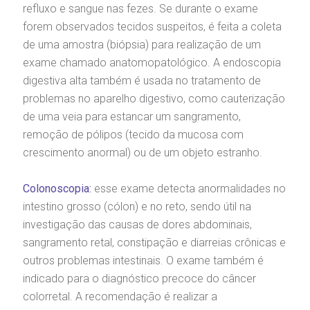
Saiba mais
refluxo e sangue nas fezes. Se durante o exame
forem observados tecidos suspeitos, é feita a coleta
emodiálise
de uma amostra (biópsia) para realização de um
Endereço:
exame chamado anatomopatológico. A endoscopia
R. Colômbia, 332
oação de órgãos
CEP: 01438-000 | Jardim Paulista
digestiva alta também é usada no tratamento de
São Paulo - SP
problemas no aparelho digestivo, como cauterização
inhas de cuidado
de uma veia para estancar um sangramento,
remoção de pólipos (tecido da mucosa com
chados e perdidos
crescimento anormal) ou de um objeto estranho.
Colonoscopia:
esse exame detecta anormalidades no
intestino grosso (cólon) e no reto, sendo útil na
investigação das causas de dores abdominais,
sangramento retal, constipação e diarreias crônicas e
outros problemas intestinais. O exame também é
indicado para o diagnóstico precoce do câncer
colorretal. A recomendação é realizar a