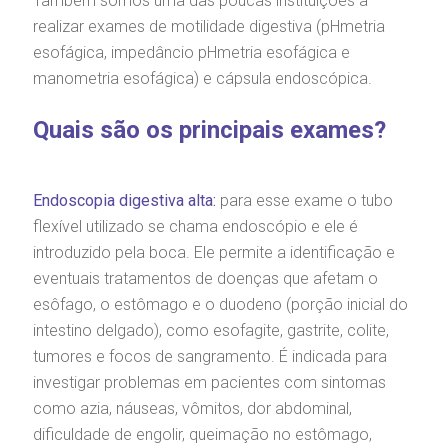
Também somos uma das poucas instituições a
realizar exames de motilidade digestiva (pHmetria
otícias
ronto atendimento
esofágica, impedâncio pHmetria esofágica e
Saiba mais
manometria esofágica) e cápsula endoscópica.
ustentabilidade
onveniências
Quais são os principais exames?
Endereço:
obre a BP
nternação/Cirurgia
R. Martiniano de Carvalho, 965
CEP: 01323-001 | Bela Vista
Endoscopia digestiva alta:
para esse exame o tubo
rabalhe Conosco
stacionamento
São Paulo - SP
flexível utilizado se chama endoscópio e ele é
introduzido pela boca. Ele permite a identificação e
isitas de Benchmarking
úvidas frequentes
Clínica Medicina da Mulher
eventuais tratamentos de doenças que afetam o
esôfago, o estômago e o duodeno (porção inicial do
oluntariado
ospedagem
intestino delgado), como esofagite, gastrite, colite,
tumores e focos de sangramento. É indicada para
omitê de Bioética
limentação
investigar problemas em pacientes com sintomas
como azia, náuseas, vômitos, dor abdominal,
anco de Sangue
dificuldade de engolir, queimação no estômago,