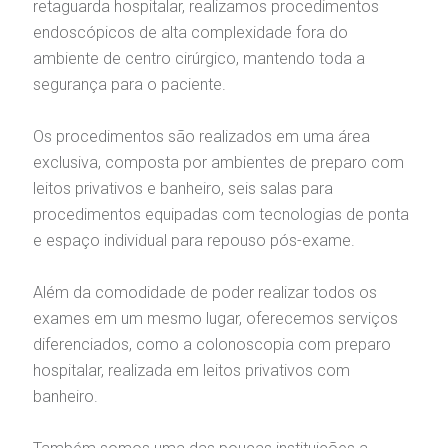
retaguarda hospitalar, realizamos procedimentos
heck-in antecipado
rea do médico
orários de atendimento
ardiologia
A BP conta com você para melhorar sempre a qualidade do
atendimento e dos serviços prestados.
endoscópicos de alta complexidade fora do
A Ouvidoria e SAC são canais para você, cliente da BP, tirar
ambiente de centro cirúrgico, mantendo toda a
suas dúvidas, registrar suas reclamações ou fazer elogios
esultados de exames
ódigo de conduta
uvidoria
entro de Excelência em Neurologia e
relacionados ao nosso atendimento e aos nossos serviços.
segurança para o paciente.
Horário de atendimento: 2ª a 6ª feira das 7h às 18h
eurocirurgia
eleconsulta
emonstrações Financeiras
rotocolo de Infarto SUS
Os procedimentos são realizados em uma área
AC:
Saiba mais
ediatria
exclusiva, composta por ambientes de preparo com
reparo de Exames
oação
orários de Visita
(11)
3505-1000
leitos privativos e banheiro, seis salas para
Endereço:
entro de Excelência em Ortopedia
procedimentos equipadas com tecnologias de ponta
Rua Maestro Cardim, 769
e espaço individual para repouso pós-exame.
statuto social da BP
ronto-socorro
UVIDORIA:
CEP: 01323-001 | Bela Vista
Telemedicina BP
utras especialidades
São Paulo - SP
ouvidoria@bp.org.br
Além da comodidade de poder realizar todos os
overnança corporativa
olicitação de cópia de prontuário médico
exames em um mesmo lugar, oferecemos serviços
BP Mirante
diferenciados, como a colonoscopia com preparo
Teleinterconsulta
Fale Conosco
mpacto social
olicitação de orçamento particular
hospitalar, realizada em leitos privativos com
banheiro.
mprensa
olicitação de veracidade de atestado
Centro de Doenças Autoimunes