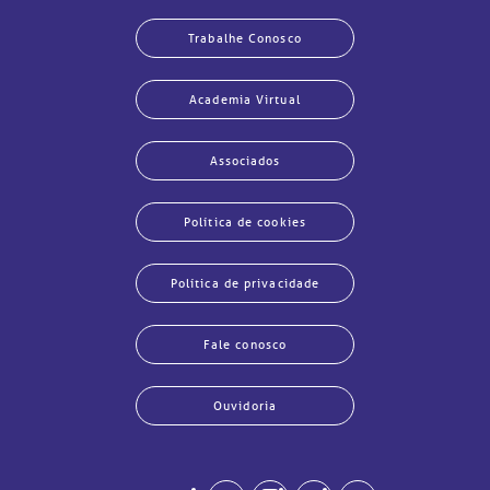
Trabalhe Conosco
Academia Virtual
Associados
echar
echar
echar
echar
echar
echar
echar
echar
Política de cookies
Política de privacidade
Fale conosco
Ouvidoria