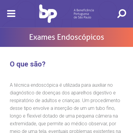
Exames Endoscópicos
O que são?
A técnica endoscópica é utilizada para auxiliar no
diagnóstico de doenças dos aparelhos digestivo e
respiratório de adultos e crianças. Um procedimento
desse tipo envolve a inserção de um um tubo fino,
longo e flexível dotado de uma pequena câmera na
BUSCA
CONSULTAS E EXAMES
ATENDIMENTO 24H
CONHEÇA AS UNIDADES
INSTITUCIONAL
NOSSOS SERVIÇOS
INFORMAÇÕES ÚTEIS
ESPECIALIDADES
extremidade, que permite ao médico observar, por
meio de uma tela, eventuais problemas existentes na