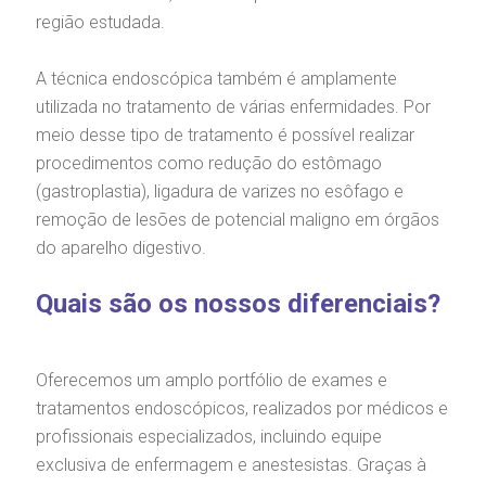
região estudada.
A técnica endoscópica também é amplamente
utilizada no tratamento de várias enfermidades. Por
meio desse tipo de tratamento é possível realizar
procedimentos como redução do estômago
(gastroplastia), ligadura de varizes no esôfago e
remoção de lesões de potencial maligno em órgãos
do aparelho digestivo.
Quais são os nossos diferenciais?
Oferecemos um amplo portfólio de exames e
tratamentos endoscópicos, realizados por médicos e
gendamento de consultas e exames
UVIDORIA/SAC
ducação e Pesquisa
emodinâmica
entro de Oncologia e Hematologia
profissionais especializados, incluindo equipe
Hospital BP
exclusiva de enfermagem e anestesistas. Graças à