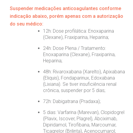
Suspender medicações anticoagulantes conforme
indicação abaixo, porém apenas com a autorização
do seu médico:
12h: Dose profilática: Enoxaparina
(Clexane), Fraxiparina, Heparina;
24h: Dose Plena / Tratamento:
Enoxaparina (Clexane), Fraxiparina,
Heparina;
48h: Rivaroxabana (Xarelto), Apixabana
(Eliquis), Fondaparinux, Edoxabana
(Lixiana). Se tiver insuficiência renal
crônica, suspender por 5 dias;
72h: Dabigatrana (Pradaxa);
5 dias: Varfarina (Marevan), Clopidogrel
(Plavix, Iscover, Plagrel), Abciximab,
Dipiridamol, Tirofibana, Marcoumar,
Ticagrelor (Brilinta), Acenocumarol;