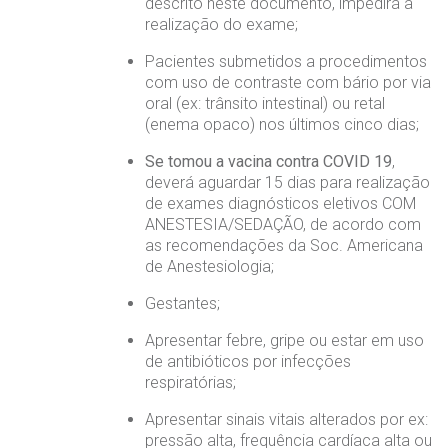
descrito neste documento, impedirá a
realização do exame;
omitê de Bioética
limentação
Pacientes submetidos a procedimentos
com uso de contraste com bário por via
anco de Sangue
oral (ex: trânsito intestinal) ou retal
Saiba mais
(enema opaco) nos últimos cinco dias;
emodiálise
Se tomou a vacina contra COVID 19
,
Endereço:
deverá aguardar 15 dias para realização
R. Colômbia, 332
oação de órgãos
de exames diagnósticos eletivos COM
CEP: 01438-000 | Jardim Paulista
ANESTESIA/SEDAÇÃO, de acordo com
São Paulo - SP
as recomendações da Soc. Americana
inhas de cuidado
de Anestesiologia;
Gestantes;
chados e perdidos
Apresentar febre, gripe ou estar em uso
de antibióticos por infecções
respiratórias;
Apresentar sinais vitais alterados por ex:
pressão alta, frequência cardíaca alta ou