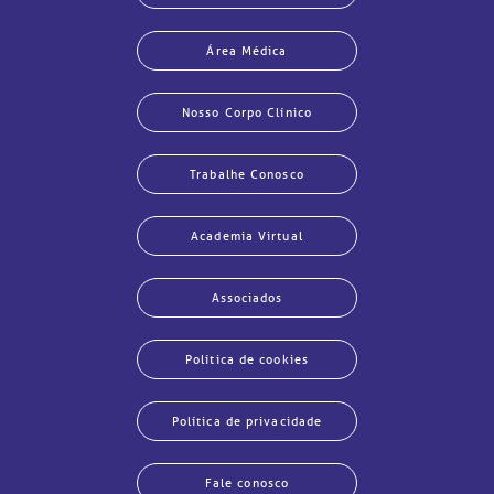
Área Médica
Nosso Corpo Clínico
Trabalhe Conosco
Academia Virtual
Associados
echar
echar
echar
echar
echar
echar
echar
echar
Política de cookies
Política de privacidade
Fale conosco