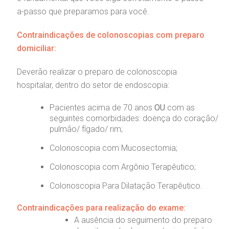
Teleinterconsulta
Fale Conosco
mpacto social
olicitação de orçamento particular
a-passo que preparamos para você.
Contraindicações de colonoscopias com preparo
mprensa
olicitação de veracidade de atestado
Centro de Doenças Autoimunes
domiciliar:
otícias
ronto atendimento
Deverão realizar o preparo de colonoscopia
hospitalar, dentro do setor de endoscopia:
Saiba mais
ustentabilidade
onveniências
Pacientes acima de 70 anos
OU
com as
seguintes comorbidades: doença do coração/
Endereço:
obre a BP
nternação/Cirurgia
pulmão/ fígado/ rim;
R. Martiniano de Carvalho, 965
CEP: 01323-001 | Bela Vista
Colonoscopia com Mucosectomia;
rabalhe Conosco
stacionamento
São Paulo - SP
Colonoscopia com Argônio Terapêutico;
isitas de Benchmarking
úvidas frequentes
Colonoscopia Para Dilatação Terapêutico.
Clínica Medicina da Mulher
Contraindicações para realização do exame:
oluntariado
ospedagem
A ausência do seguimento do preparo