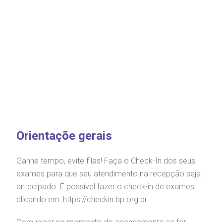
BUSCA
CONSULTAS E EXAMES
ATENDIMENTO 24H
CONHEÇA AS UNIDADES
INSTITUCIONAL
NOSSOS SERVIÇOS
INFORMAÇÕES ÚTEIS
ESPECIALIDADES
Orientaçõe gerais
Ganhe tempo, evite filas! Faça o Check-In dos seus
exames para que seu atendimento na recepção seja
antecipado. É possível fazer o check-in de exames
clicando em:
https://checkin.bp.org.br