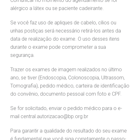
Comunicar no momento do agendamento se for
alérgico a látex ou se paciente cadeirante.
gendamento de consultas e exames
UVIDORIA/SAC
ducação e Pesquisa
emodinâmica
entro de Oncologia e Hematologia
Hospital BP
Se você faz uso de apliques de cabelo, cílios ou
unhas postiças será necessário retirá-los antes da
heck-in antecipado
rea do médico
orários de atendimento
ardiologia
A BP conta com você para melhorar sempre a qualidade do
data de realização do exame. O uso desses itens
atendimento e dos serviços prestados.
A Ouvidoria e SAC são canais para você, cliente da BP, tirar
durante o exame pode comprometer a sua
suas dúvidas, registrar suas reclamações ou fazer elogios
esultados de exames
ódigo de conduta
uvidoria
entro de Excelência em Neurologia e
segurança.
relacionados ao nosso atendimento e aos nossos serviços.
Horário de atendimento: 2ª a 6ª feira das 7h às 18h
eurocirurgia
Trazer os exames de imagem realizados no último
eleconsulta
emonstrações Financeiras
rotocolo de Infarto SUS
AC:
Saiba mais
ano, se tiver (Endoscopia, Colonoscopia, Ultrassom,
ediatria
Tomografia), pedido médico, carteira de identificação
reparo de Exames
oação
orários de Visita
(11)
3505-1000
do convênio, documento pessoal com foto e CPF.
Endereço:
entro de Excelência em Ortopedia
Rua Maestro Cardim, 769
statuto social da BP
ronto-socorro
Se for solicitado, enviar o pedido médico para o e-
UVIDORIA:
CEP: 01323-001 | Bela Vista
Telemedicina BP
utras especialidades
mail
central.autorizacao@bp.org.br
São Paulo - SP
ouvidoria@bp.org.br
overnança corporativa
olicitação de cópia de prontuário médico
Para garantir a qualidade do resultado do seu exame
é fundamental que você siga corretamente o passo-
BP Mirante