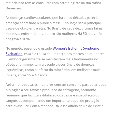
gendamento de consultas e exames
UVIDORIA/SAC
ducação e Pesquisa
emodinâmica
entro de Oncologia e Hematologia
maioria não tem as consultas com cardiologista na sua rotina.
Hospital BP
Deveriam.
heck-in antecipado
rea do médico
orários de atendimento
ardiologia
As doenças cardiovasculares, que há cinco décadas pareciam
A BP conta com você para melhorar sempre a qualidade do
atendimento e dos serviços prestados.
ameaçar sobretudo o público masculino, hoje são a principal
A Ouvidoria e SAC são canais para você, cliente da BP, tirar
causa de óbito entre elas. No Brasil, de cada dez vítimas fatais
suas dúvidas, registrar suas reclamações ou fazer elogios
esultados de exames
ódigo de conduta
uvidoria
entro de Excelência em Neurologia e
por essas enfermidades, quatro são mulheres.Há 50 anos, não
relacionados ao nosso atendimento e aos nossos serviços.
Horário de atendimento: 2ª a 6ª feira das 7h às 18h
eurocirurgia
chegava a 10%.
eleconsulta
emonstrações Financeiras
rotocolo de Infarto SUS
No mundo, segundo o estudo
Women's Ischemia Syndrome
AC:
Saiba mais
ediatria
Evaluation
, essa é a causa de um terço das mortes de mulheres.
E, embora geralmente se manifestem mais tardiamente no
reparo de Exames
oação
orários de Visita
(11)
3505-1000
público feminino, tem crescido a ocorrência de doenças
entro de Excelência em Ortopedia
Endereço:
isquêmicas, como o infarto do miocárdio, em mulheres mais
jovens, entre 15 e 49 anos.
statuto social da BP
ronto-socorro
UVIDORIA:
Rua Maestro Cardim, 769
utras especialidades
Até a menopausa, as mulheres contam com uma particularidade
Telemedicina BP
ouvidoria@bp.org.br
CEP: 01323-001 | Bela Vista
biológica a seu favor: a produção do estrógeno, hormônio
overnança corporativa
olicitação de cópia de prontuário médico
São Paulo - SP
feminino que facilita a dilatação dos vasos e a circulação do
sangue, desempenhando um importante papel de proteção
Fale Conosco
mpacto social
olicitação de orçamento particular
cardiovascular. Com a menopausa, esse aliado deixa de existir.