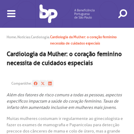
Home
Notícias
Cardiologia
Cardiologia da Mulher: o coração feminino
necessita de cuidados especiais
Cardiologia da Mulher: o coração feminino
necessita de cuidados especiais
BUSCA
CONSULTAS E EXAMES
ATENDIMENTO 24H
CONHEÇA AS UNIDADES
INSTITUCIONAL
NOSSOS SERVIÇOS
INFORMAÇÕES ÚTEIS
ESPECIALIDADES
Compartilhe:
Além dos fatores de risco comuns a todas as pessoas, aspectos
específicos impactam a saúde do coração feminino. Taxas de
infarto têm aumentado inclusive em mulheres mais jovens.
Muitas mulheres costumam ir regularmente ao ginecologista e
fazer os exames de mamografia e Papanicolau para detecção
precoce dos cânceres de mama e colo de útero, mas a grande