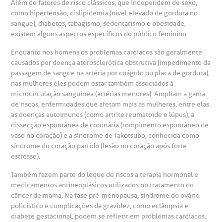
Teleinterconsulta
Além de fatores de risco clássicos, que independem de sexo,
BP Mirante
mprensa
olicitação de veracidade de atestado
como hipertensão, dislipidemia (nível elevado de gordura no
sangue), diabetes, tabagismo, sedentarismo e obesidade,
existem alguns aspectos específicos do público feminino.
otícias
ronto atendimento
Enquanto nos homens os problemas cardíacos são geralmente
Centro de Doenças Autoimunes
causados por doença aterosclerótica obstrutiva (impedimento da
ustentabilidade
onveniências
passagem de sangue na artéria por coágulo ou placa de gordura),
nas mulheres eles podem estar também associados à
microcirculação sanguínea (artérias menores). Ampliam a gama
Saiba mais
obre a BP
nternação/Cirurgia
de riscos, enfermidades que afetam mais as mulheres, entre elas
as doenças autoimunes (como artrite reumatoide e lúpus), a
dissecção espontânea de coronária (rompimento espontâneo de
rabalhe Conosco
stacionamento
Endereço:
vaso no coração) e a síndrome de Takotsubo, conhecida como
síndrome do coração partido (lesão no coração após forte
R. Martiniano de Carvalho, 965
isitas de Benchmarking
úvidas frequentes
estresse).
CEP: 01323-001 | Bela Vista
Também fazem parte do leque de riscos a terapia hormonal e
São Paulo - SP
oluntariado
ospedagem
medicamentos antineoplásicos utilizados no tratamento do
câncer de mama. Na fase pré-menopausa, síndrome do ovário
policístico e complicações da gravidez, como eclâmpsia e
omitê de Bioética
limentação
diabete gestacional, podem se refletir em problemas cardíacos.