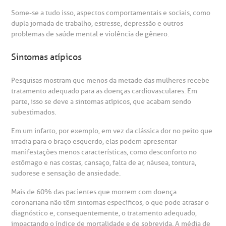
Clínica Medicina da Mulher
Some-se a tudo isso, aspectos comportamentais e sociais, como
anco de Sangue
dupla jornada de trabalho, estresse, depressão e outros
problemas de saúde mental e violência de gênero.
emodiálise
Sintomas atípicos
oação de órgãos
Pesquisas mostram que menos da metade das mulheres recebe
tratamento adequado para as doenças cardiovasculares. Em
Saiba mais
parte, isso se deve a sintomas atípicos, que acabam sendo
inhas de cuidado
subestimados.
Endereço:
Em um infarto, por exemplo, em vez da clássica dor no peito que
chados e perdidos
irradia para o braço esquerdo, elas podem apresentar
R. Colômbia, 332
manifestações menos características, como desconforto no
estômago e nas costas, cansaço, falta de ar, náusea, tontura,
CEP: 01438-000 | Jardim Paulista
sudorese e sensação de ansiedade.
São Paulo - SP
Mais de 60% das pacientes que morrem com doença
coronariana não têm sintomas específicos, o que pode atrasar o
diagnóstico e, consequentemente, o tratamento adequado,
impactando o índice de mortalidade e de sobrevida. A média de