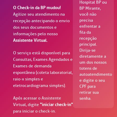
ultados de exames
igo de conduta
idoria
tro de Excelência em Neurologia e
Hospital BP ou
ao nosso atendimento e aos nossos serviços.
Horário de atendimento: 2ª a 6ª feira das 7h às 18h
rocirurgia
O Check-in da BP mudou!
BP Mirante,
Agilize seu atendimento na
você não
econsulta
onstrações Financeiras
tocolo de Infarto SUS
:
Saiba mais
precisa
recepção antecipando o envio
iatria
enfrentar a
dos seus documentos e
paro de Exames
ação
ários de Visita
(11)
3505-1000
fila da
informações pelo nosso
Endereço:
tro de Excelência em Ortopedia
recepção
Assistente Virtual.
Rua Maestro Cardim, 769
principal.
atuto social da BP
nto-socorro
IDORIA:
CEP: 01323-001 | Bela Vista
Telemedicina BP
Dirija-se
ras especialidades
O serviço está disponível para
São Paulo - SP
diretamente a
ouvidoria@bp.org.br
Consultas, Exames Agendados e
ernança corporativa
icitação de cópia de prontuário médico
um dos nossos
Exames de demanda
totens de
Teleinterconsulta
espontânea (coleta laboratorial,
BP Mirante
Fale Conosco
autoatendimento
acto social
icitação de orçamento particular
raio-x simples e
e digite o seu
eletrocardiograma simples).
CPF para
Centro de Doenças Autoimunes
rensa
icitação de veracidade de atestado
retirar sua
Após acessar o Assistente
senha.
Virtual, digite
"iniciar check-in"
ícias
nto atendimento
para iniciar o check-in.