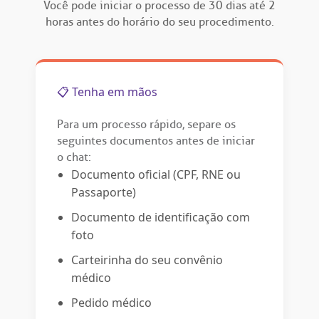
Você pode iniciar o processo de 30 dias até 2
Endereço:
horas antes do horário do seu procedimento.
ção de órgãos
R. Colômbia, 332
CEP: 01438-000 | Jardim Paulista
São Paulo - SP
has de cuidado
📋 Tenha em mãos
ados e perdidos
Para um processo rápido, separe os
seguintes documentos antes de iniciar
o chat:
Documento oficial (CPF, RNE ou
Passaporte)
Documento de identificação com
foto
Carteirinha do seu convênio
médico
Pedido médico