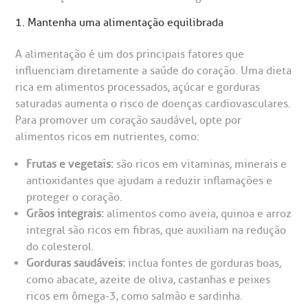
1. Mantenha uma alimentação equilibrada
rabalhe Conosco
stacionamento
Endereço:
A alimentação é um dos principais fatores que
R. Martiniano de Carvalho, 965
isitas de Benchmarking
úvidas frequentes
influenciam diretamente a saúde do coração. Uma dieta
CEP: 01323-001 | Bela Vista
rica em alimentos processados, açúcar e gorduras
São Paulo - SP
saturadas aumenta o risco de doenças cardiovasculares.
oluntariado
ospedagem
Para promover um coração saudável, opte por
alimentos ricos em nutrientes, como:
omitê de Bioética
limentação
Clínica Medicina da Mulher
Frutas e vegetais:
são ricos em vitaminas, minerais e
antioxidantes que ajudam a reduzir inflamações e
anco de Sangue
proteger o coração.
Grãos integrais:
alimentos como aveia, quinoa e arroz
emodiálise
integral são ricos em fibras, que auxiliam na redução
do colesterol.
Gorduras saudáveis:
inclua fontes de gorduras boas,
oação de órgãos
como abacate, azeite de oliva, castanhas e peixes
Saiba mais
ricos em ômega-3, como salmão e sardinha.
inhas de cuidado