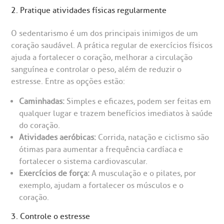
2. Pratique atividades físicas regularmente
Endereço:
chados e perdidos
O sedentarismo é um dos principais inimigos de um
R. Colômbia, 332
coração saudável. A prática regular de exercícios físicos
CEP: 01438-000 | Jardim Paulista
ajuda a fortalecer o coração, melhorar a circulação
São Paulo - SP
sanguínea e controlar o peso, além de reduzir o
estresse. Entre as opções estão:
Caminhadas:
Simples e eficazes, podem ser feitas em
qualquer lugar e trazem benefícios imediatos à saúde
do coração.
Atividades aeróbicas:
Corrida, natação e ciclismo são
ótimas para aumentar a frequência cardíaca e
fortalecer o sistema cardiovascular.
Exercícios de força:
A musculação e o pilates, por
exemplo, ajudam a fortalecer os músculos e o
coração.
3. Controle o estresse