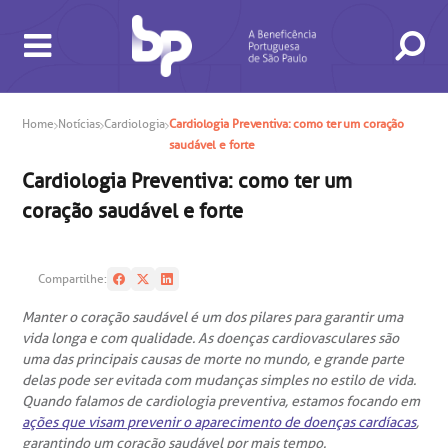
Home
Notícias
Cardiologia
Cardiologia Preventiva: como ter um coração
saudável e forte
Cardiologia Preventiva: como ter um
coração saudável e forte
Compartilhe:
Manter o coração saudável é um dos pilares para garantir uma
BUSCA
CONSULTAS E EXAMES
ATENDIMENTO 24H
CONHEÇA AS UNIDADES
INSTITUCIONAL
NOSSOS SERVIÇOS
INFORMAÇÕES ÚTEIS
ESPECIALIDADES
vida longa e com qualidade. As doenças cardiovasculares são
uma das principais causas de morte no mundo, e grande parte
delas pode ser evitada com mudanças simples no estilo de vida.
Quando falamos de cardiologia preventiva, estamos focando em
ações que visam prevenir o aparecimento de doenças cardíacas
,
garantindo um coração saudável por mais tempo.