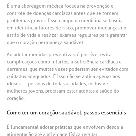
É uma abordagem médica focada na prevenção e
reparo de Exames
oação
orários de Visita
(11)
3505-1000
controle de doenças cardíacas antes que se tornem
entro de Excelência em Ortopedia
Endereço:
problemas graves. Esse campo da medicina se baseia
statuto social da BP
ronto-socorro
UVIDORIA:
em identificar fatores de risco, promover mudanças no
Rua Maestro Cardim, 769
utras especialidades
estilo de vida e realizar exames regulares para garantir
Telemedicina BP
ouvidoria@bp.org.br
CEP: 01323-001 | Bela Vista
que o coração permaneça saudável.
overnança corporativa
olicitação de cópia de prontuário médico
São Paulo - SP
Ao adotar medidas preventivas, é possível evitar
Fale Conosco
mpacto social
olicitação de orçamento particular
complicações como infartos, insuficiência cardíaca e
derrames, que muitas vezes poderiam ser evitados com
Teleinterconsulta
BP Mirante
cuidados adequados. E isso não se aplica apenas aos
mprensa
olicitação de veracidade de atestado
idosos — pessoas de todas as idades, inclusive
mulheres jovens, precisam estar atentas à saúde do
otícias
ronto atendimento
coração.
Centro de Doenças Autoimunes
Como ter um coração saudável: passos essenciais
ustentabilidade
onveniências
É fundamental adotar práticas que envolvem desde a
Saiba mais
obre a BP
nternação/Cirurgia
alimentação até a atividade física regular.