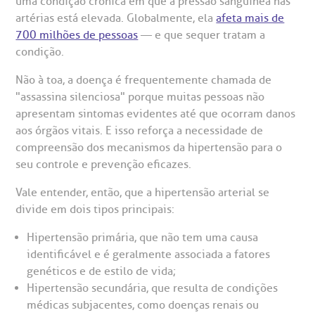
uma condição crônica em que a pressão sanguínea nas
reparo de Exames
oação
orários de Visita
(11)
3505-1000
artérias está elevada. Globalmente, ela
afeta mais de
entro de Excelência em Ortopedia
Endereço:
700 milhões de pessoas
— e que sequer tratam a
statuto social da BP
ronto-socorro
UVIDORIA:
condição.
Rua Maestro Cardim, 769
utras especialidades
Telemedicina BP
ouvidoria@bp.org.br
Não à toa, a doença é frequentemente chamada de
CEP: 01323-001 | Bela Vista
overnança corporativa
olicitação de cópia de prontuário médico
"assassina silenciosa" porque muitas pessoas não
São Paulo - SP
apresentam sintomas evidentes até que ocorram danos
Fale Conosco
mpacto social
olicitação de orçamento particular
aos órgãos vitais. E isso reforça a necessidade de
compreensão dos mecanismos da hipertensão para o
Teleinterconsulta
BP Mirante
seu controle e prevenção eficazes.
mprensa
olicitação de veracidade de atestado
Vale entender, então, que a hipertensão arterial se
divide em dois tipos principais:
otícias
ronto atendimento
Centro de Doenças Autoimunes
Hipertensão primária, que não tem uma causa
ustentabilidade
onveniências
identificável e é geralmente associada a fatores
genéticos e de estilo de vida;
Saiba mais
Hipertensão secundária, que resulta de condições
obre a BP
nternação/Cirurgia
médicas subjacentes, como doenças renais ou