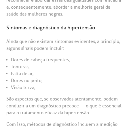
reconhecer e abordar essas desigualdades com eficácia
Endereço:
e, consequentemente, abordar a melhoria geral da
chados e perdidos
saúde das mulheres negras.
R. Colômbia, 332
Sintomas e diagnóstico da hipertensão
CEP: 01438-000 | Jardim Paulista
São Paulo - SP
Ainda que não existam sintomas evidentes, a princípio,
alguns sinais podem incluir:
Dores de cabeça frequentes;
Tonturas;
Falta de ar;
Dores no peito;
Visão turva;
São aspectos que, se observados atentamente, podem
conduzir a um diagnóstico precoce — o que é essencial
para o tratamento eficaz da hipertensão.
Com isso, métodos de diagnóstico incluem a medição