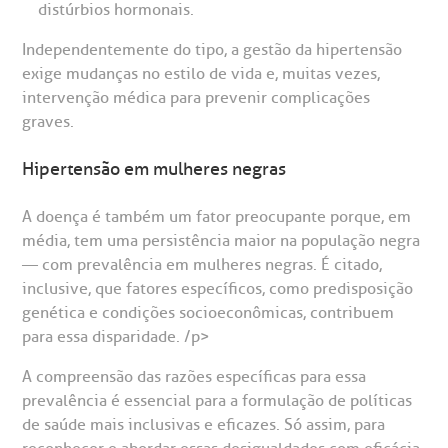
distúrbios hormonais.
rabalhe Conosco
stacionamento
Endereço:
Independentemente do tipo, a gestão da hipertensão
R. Martiniano de Carvalho, 965
exige mudanças no estilo de vida e, muitas vezes,
isitas de Benchmarking
úvidas frequentes
intervenção médica para prevenir complicações
CEP: 01323-001 | Bela Vista
graves.
São Paulo - SP
oluntariado
ospedagem
Hipertensão em mulheres negras
omitê de Bioética
limentação
A doença é também um fator preocupante porque, em
Clínica Medicina da Mulher
média, tem uma persistência maior na população negra
anco de Sangue
— com prevalência em mulheres negras. É citado,
inclusive, que fatores específicos, como predisposição
genética e condições socioeconômicas, contribuem
emodiálise
para essa disparidade. /p>
oação de órgãos
A compreensão das razões específicas para essa
Saiba mais
prevalência é essencial para a formulação de políticas
de saúde mais inclusivas e eficazes. Só assim, para
inhas de cuidado