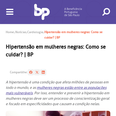
Home
Notícias
Cardiologia
Hipertensão em mulheres negras: Como se
cuidar? | BP
Hipertensão em mulheres negras: Como se
cuidar? | BP
Compartilhe:
A hipertensão é uma condição que afeta milhões de pessoas em
BUSCA
CONSULTAS E EXAMES
ATENDIMENTO 24H
CONHEÇA AS UNIDADES
INSTITUCIONAL
NOSSOS SERVIÇOS
INFORMAÇÕES ÚTEIS
ESPECIALIDADES
todo o mundo, e as
mulheres negras estão entre as populações
mais vulneráveis
. Por isso, entender e prevenir a hipertensão em
mulheres negras deve ser um processo de conscientização geral
e focado em especificidades que causam a condição nelas.