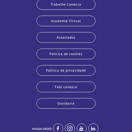
Trabalhe Conosco
Academia Virtual
Associados
Política de cookies
Política de privacidade
Fale conosco
echar
echar
echar
echar
echar
echar
echar
echar
Ouvidoria
NOSSAS REDES: