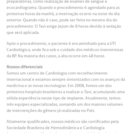
preparatórias, como realização de exames de sangue e
ecocardiograma. Quando o procedimento é agendado para as
anco de Sangue
primeiras horas da manhã, a internação ocorre na noite do dia
anterior. Quando não é caso, pode ser feita no mesmo dia do
emodiálise
procedimento. O Tavi exige jejum de 8 horas devido à sedação
que será aplicada.
oação de órgãos
Após o procedimento, o paciente é encaminhado para a UTI
Cardiológica, onde fica sob o cuidado dos médicos intensivistas
Saiba mais
da BP. Na maioria dos casos, a alta ocorre em 48 horas.
inhas de cuidado
Nossos diferenciais
Endereço:
Somos um centro de Cardiologia com reconhecimento
chados e perdidos
internacional e estamos sempre sintonizados com os avanços da
R. Colômbia, 332
medicina e as novas tecnologias. Em 2008, fomos um dos
primeiros hospitais brasileiros a realizar o Tavi, acumulando uma
CEP: 01438-000 | Jardim Paulista
sólida experiência nesse tipo de implante. Atualmente, temos
São Paulo - SP
três equipes especializadas, somando um dos maiores volumes
de intervenções do gênero já realizadas no País.
Altamente qualificados, nossos médicos são certificados pela
Sociedade Brasileira de Hemodinâmica e Cardiologia