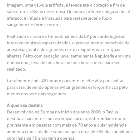
UVIDORIA/SAC
Hospital BP
imagem, uma válvula artificial é levada até o coração a fim de
substituir a válvula defeituosa. Quando a prótese chega ao local
heck-in antecipado
rea do médico
orários de atendimento
ardiologia
A BP conta com você para melhorar sempre a qualidade do
afetado, é inflada e instalada para restabelecer o fluxo
atendimento e dos serviços prestados.
sanguíneo de forma correta.
A Ouvidoria e SAC são canais para você, cliente da BP, tirar
suas dúvidas, registrar suas reclamações ou fazer elogios
esultados de exames
ódigo de conduta
uvidoria
entro de Excelência em Neurologia e
Realizado na área de Hemodinâmica da BP por cardiologistas
relacionados ao nosso atendimento e aos nossos serviços.
Horário de atendimento: 2ª a 6ª feira das 7h às 18h
intervencionistas especializados, o procedimento prescinde de
eurocirurgia
anestesia geral e dos grandes cortes exigidos nas cirurgias
eleconsulta
emonstrações Financeiras
rotocolo de Infarto SUS
abertas. Feito com sedação leve, semelhante à aplicada em uma
AC:
Saiba mais
ediatria
endoscopia, leva de uma hora ou uma hora e meia para ser
realizado.
reparo de Exames
oação
orários de Visita
(11)
3505-1000
entro de Excelência em Ortopedia
Geralmente após 48 horas o paciente recebe alta para voltar
Endereço:
para casa, devendo apenas evitar grandes esforços físicos pelo
statuto social da BP
ronto-socorro
UVIDORIA:
Rua Maestro Cardim, 769
menos nos sete dias seguintes.
utras especialidades
Telemedicina BP
ouvidoria@bp.org.br
CEP: 01323-001 | Bela Vista
A quem se destina
overnança corporativa
olicitação de cópia de prontuário médico
São Paulo - SP
Desenvolvido na Europa no início dos anos 2000, o Tavi se
destina a pacientes com estenose aórtica, enfermidade muito
Fale Conosco
prevalente em pessoas com mais de 70 anos e cuja incidência
mpacto social
olicitação de orçamento particular
aumenta com a idade. Estima-se que cerca de 5% dos indivíduos
Teleinterconsulta
com mais de 75 anos têm a doença.
BP Mirante