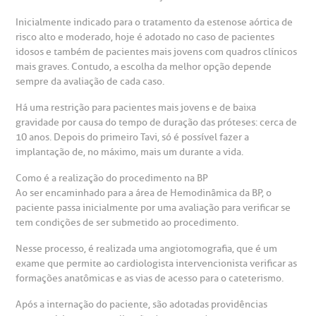
mprensa
olicitação de veracidade de atestado
Inicialmente indicado para o tratamento da estenose aórtica de
risco alto e moderado, hoje é adotado no caso de pacientes
otícias
ronto atendimento
idosos e também de pacientes mais jovens com quadros clínicos
mais graves. Contudo, a escolha da melhor opção depende
Centro de Doenças Autoimunes
sempre da avaliação de cada caso.
ustentabilidade
onveniências
Há uma restrição para pacientes mais jovens e de baixa
gravidade por causa do tempo de duração das próteses: cerca de
Saiba mais
obre a BP
nternação/Cirurgia
10 anos. Depois do primeiro Tavi, só é possível fazer a
implantação de, no máximo, mais um durante a vida.
rabalhe Conosco
stacionamento
Endereço:
Como é a realização do procedimento na BP
Ao ser encaminhado para a área de Hemodinâmica da BP, o
R. Martiniano de Carvalho, 965
paciente passa inicialmente por uma avaliação para verificar se
isitas de Benchmarking
úvidas frequentes
tem condições de ser submetido ao procedimento.
CEP: 01323-001 | Bela Vista
São Paulo - SP
Nesse processo, é realizada uma angiotomografia, que é um
oluntariado
ospedagem
exame que permite ao cardiologista intervencionista verificar as
formações anatômicas e as vias de acesso para o cateterismo.
omitê de Bioética
limentação
Após a internação do paciente, são adotadas providências
Clínica Medicina da Mulher