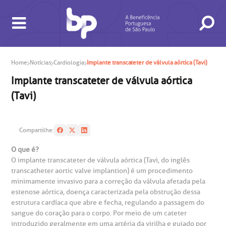
Home
Notícias
Cardiologia
Implante transcateter de válvula aórtica (Tavi)
Implante transcateter de válvula aórtica
(Tavi)
BUSCA
CONSULTAS E EXAMES
ATENDIMENTO 24H
CONHEÇA AS UNIDADES
INSTITUCIONAL
NOSSOS SERVIÇOS
INFORMAÇÕES ÚTEIS
ESPECIALIDADES
Compartilhe:
O que é?
O implante transcateter de válvula aórtica (Tavi, do inglês
transcatheter aortic valve implantion) é um procedimento
minimamente invasivo para a correção da válvula afetada pela
estenose aórtica, doença caracterizada pela obstrução dessa
estrutura cardíaca que abre e fecha, regulando a passagem do
sangue do coração para o corpo. Por meio de um cateter
introduzido geralmente em uma artéria da virilha e guiado por
gendamento de consultas e exames
ducação e Pesquisa
emodinâmica
entro de Oncologia e Hematologia