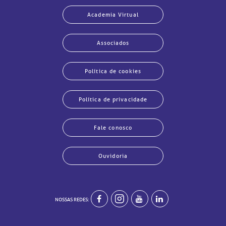
Academia Virtual
Associados
Política de cookies
Política de privacidade
Fale conosco
Ouvidoria
echar
echar
echar
echar
echar
echar
echar
echar
NOSSAS REDES: