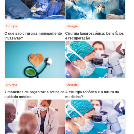
re a BP
ernação/Cirurgia
R. Martiniano de Carvalho, 965
CEP: 01323-001 | Bela Vista
balhe Conosco
acionamento
São Paulo - SP
Cirurgia
Cirurgia
O que são cirurgias minimamente
Cirurgia laparoscópica: benefícios
itas de Benchmarking
idas frequentes
invasivas?
e recuperação
Clínica Medicina da Mulher
untariado
spedagem
itê de Bioética
mentação
Cirurgia
Cirurgia
co de Sangue
7 maneiras de organizar a rotina de
A cirurgia robótica é o futuro da
Saiba mais
cuidado médico
medicina?
odiálise
Endereço:
ção de órgãos
R. Colômbia, 332
CEP: 01438-000 | Jardim Paulista