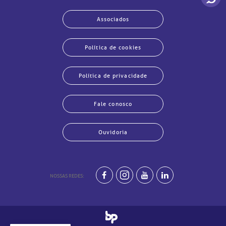
Associados
Política de cookies
Política de privacidade
Fale conosco
Ouvidoria
NOSSAS REDES:
har
har
har
har
har
har
har
har