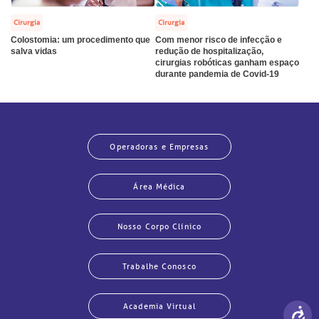
São Paulo - SP
has de cuidado
Cirurgia
Cirurgia
Colostomia: um procedimento que
Com menor risco de infecção e
ados e perdidos
salva vidas
redução de hospitalização,
cirurgias robóticas ganham espaço
durante pandemia de Covid-19
Operadoras e Empresas
Área Médica
Nosso Corpo Clínico
Trabalhe Conosco
Academia Virtual