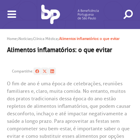
Home
Notícias
Clínica Médica
Alimentos inflamatórios: o que evitar
Alimentos inflamatórios: o que evitar
Compartilhe:
O fim de ano é uma época de celebrações, reuniões
familiares e, claro, muita comida. No entanto, muitos
BUSCA
CONSULTAS E EXAMES
ATENDIMENTO 24H
CONHEÇA AS UNIDADES
INSTITUCIONAL
NOSSOS SERVIÇOS
INFORMAÇÕES ÚTEIS
ESPECIALIDADES
dos pratos tradicionais dessa época do ano estão
repletos de alimentos inflamatórios, que podem causar
desconforto, inchaço e até impactar negativamente a
saúde a longo prazo. Para aproveitar as festas sem
comprometer seu bem-estar, é importante saber o que
evitar e como substituir esses alimentos por opções