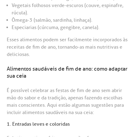
R. Colômbia, 332
Vegetais folhosos verde-escuros (couve, espinafre,
rúcula).
CEP: 01438-000 | Jardim Paulista
Ômega-3 (salmão, sardinha, linhaça).
São Paulo - SP
Especiarias (cúrcuma, gengibre, canela).
Esses alimentos podem ser facilmente incorporados às
receitas de fim de ano, tornando-as mais nutritivas e
deliciosas.
Alimentos saudáveis de fim de ano: como adaptar
sua ceia
É possível celebrar as festas de fim de ano sem abrir
mão do sabor e da tradição, apenas fazendo escolhas
mais conscientes. Aqui estão algumas sugestões para
incluir alimentos saudáveis na sua ceia:
1. Entradas leves e coloridas