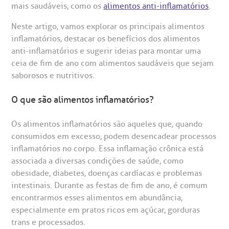
mais saudáveis, como os
alimentos anti-inflamatórios
.
Neste artigo, vamos explorar os principais alimentos
inflamatórios, destacar os benefícios dos alimentos
anti-inflamatórios e sugerir ideias para montar uma
ceia de fim de ano com alimentos saudáveis que sejam
saborosos e nutritivos.
gendamento de consultas e exames
UVIDORIA/SAC
ducação e Pesquisa
emodinâmica
entro de Oncologia e Hematologia
Hospital BP
O que são alimentos inflamatórios?
heck-in antecipado
rea do médico
orários de atendimento
ardiologia
A BP conta com você para melhorar sempre a qualidade do
Os alimentos inflamatórios são aqueles que, quando
atendimento e dos serviços prestados.
consumidos em excesso, podem desencadear processos
A Ouvidoria e SAC são canais para você, cliente da BP, tirar
suas dúvidas, registrar suas reclamações ou fazer elogios
inflamatórios no corpo. Essa inflamação crônica está
esultados de exames
ódigo de conduta
uvidoria
entro de Excelência em Neurologia e
relacionados ao nosso atendimento e aos nossos serviços.
associada a diversas condições de saúde, como
Horário de atendimento: 2ª a 6ª feira das 7h às 18h
eurocirurgia
obesidade, diabetes, doenças cardíacas e problemas
eleconsulta
emonstrações Financeiras
rotocolo de Infarto SUS
intestinais. Durante as festas de fim de ano, é comum
AC:
Saiba mais
ediatria
encontrarmos esses alimentos em abundância,
especialmente em pratos ricos em açúcar, gorduras
reparo de Exames
oação
orários de Visita
(11)
3505-1000
trans e processados.
entro de Excelência em Ortopedia
Endereço: