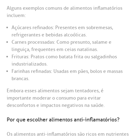
statuto social da BP
ronto-socorro
Alguns exemplos comuns de alimentos inflamatórios
UVIDORIA:
Rua Maestro Cardim, 769
utras especialidades
incluem:
Telemedicina BP
ouvidoria@bp.org.br
CEP: 01323-001 | Bela Vista
overnança corporativa
olicitação de cópia de prontuário médico
Açúcares refinados: Presentes em sobremesas,
São Paulo - SP
refrigerantes e bebidas alcoólicas.
Fale Conosco
Carnes processadas: Como presunto, salame e
mpacto social
olicitação de orçamento particular
linguiça, frequentes em ceias natalinas.
Teleinterconsulta
BP Mirante
Frituras: Pratos como batata frita ou salgadinhos
mprensa
olicitação de veracidade de atestado
industrializados.
Farinhas refinadas: Usadas em pães, bolos e massas
otícias
ronto atendimento
brancas.
Centro de Doenças Autoimunes
Embora esses alimentos sejam tentadores, é
ustentabilidade
onveniências
importante moderar o consumo para evitar
desconfortos e impactos negativos na saúde.
Saiba mais
obre a BP
nternação/Cirurgia
Por que escolher alimentos anti-inflamatórios?
rabalhe Conosco
stacionamento
Endereço:
Os alimentos anti-inflamatórios são ricos em nutrientes