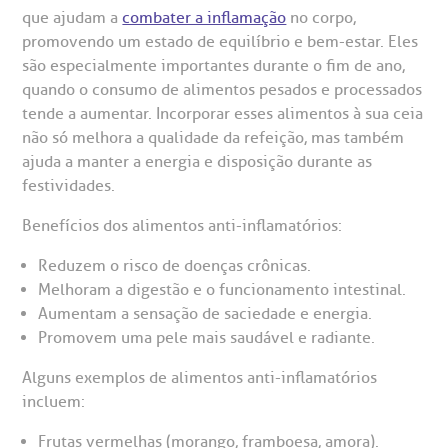
que ajudam a
combater a inflamação
no corpo,
R. Martiniano de Carvalho, 965
isitas de Benchmarking
úvidas frequentes
promovendo um estado de equilíbrio e bem-estar. Eles
CEP: 01323-001 | Bela Vista
são especialmente importantes durante o fim de ano,
São Paulo - SP
quando o consumo de alimentos pesados e processados
oluntariado
ospedagem
tende a aumentar. Incorporar esses alimentos à sua ceia
não só melhora a qualidade da refeição, mas também
omitê de Bioética
limentação
ajuda a manter a energia e disposição durante as
Clínica Medicina da Mulher
festividades.
anco de Sangue
Benefícios dos alimentos anti-inflamatórios:
Reduzem o risco de doenças crônicas.
emodiálise
Melhoram a digestão e o funcionamento intestinal.
Aumentam a sensação de saciedade e energia.
oação de órgãos
Promovem uma pele mais saudável e radiante.
Saiba mais
Alguns exemplos de alimentos anti-inflamatórios
inhas de cuidado
incluem:
Endereço:
Frutas vermelhas (morango, framboesa, amora).
chados e perdidos