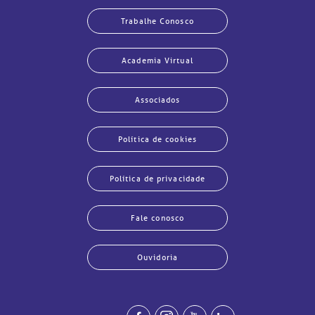
Trabalhe Conosco
Academia Virtual
Associados
Política de cookies
Política de privacidade
Fale conosco
echar
echar
echar
echar
echar
echar
echar
echar
Ouvidoria