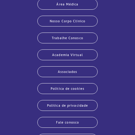
Área Médica
Nosso Corpo Clínico
Trabalhe Conosco
Academia Virtual
Associados
Política de cookies
Política de privacidade
Fale conosco
echar
echar
echar
echar
echar
echar
echar
echar