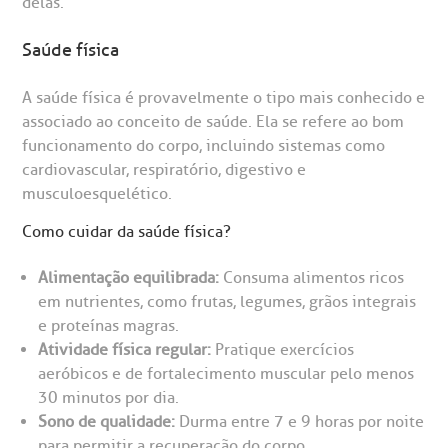
delas.
reparo de Exames
oação
orários de Visita
(11)
3505-1000
entro de Excelência em Ortopedia
Saúde física
Endereço:
statuto social da BP
ronto-socorro
UVIDORIA:
Rua Maestro Cardim, 769
A saúde física é provavelmente o tipo mais conhecido e
utras especialidades
Telemedicina BP
associado ao conceito de saúde. Ela se refere ao bom
ouvidoria@bp.org.br
CEP: 01323-001 | Bela Vista
overnança corporativa
olicitação de cópia de prontuário médico
funcionamento do corpo, incluindo sistemas como
São Paulo - SP
cardiovascular, respiratório, digestivo e
Fale Conosco
musculoesquelético.
mpacto social
olicitação de orçamento particular
Teleinterconsulta
Como cuidar da saúde física?
BP Mirante
mprensa
olicitação de veracidade de atestado
Alimentação equilibrada:
Consuma alimentos ricos
em nutrientes, como frutas, legumes, grãos integrais
otícias
ronto atendimento
e proteínas magras.
Centro de Doenças Autoimunes
Atividade física regular:
Pratique exercícios
ustentabilidade
onveniências
aeróbicos e de fortalecimento muscular pelo menos
30 minutos por dia.
Saiba mais
Sono de qualidade:
Durma entre 7 e 9 horas por noite
obre a BP
nternação/Cirurgia
para permitir a recuperação do corpo.