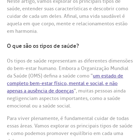
Neste artigo, vamos explorar os principais tipos de
saúde, entender suas características e descobrir como
cuidar de cada um deles. Afinal, uma vida saudável é
aquela em que corpo, mente e relacionamentos estão
em harmonia.
O que são os tipos de saúde?
Os tipos de saúde representam as diferentes dimensões
do bem-estar humano. Embora a Organização Mundial
gendamento de consultas e exames
UVIDORIA/SAC
ducação e Pesquisa
emodinâmica
entro de Oncologia e Hematologia
da Saúde (OMS) defina a saúde como "
um estado de
Hospital BP
completo bem-estar físico, mental e social, e não
apenas a ausência de doenças
", muitas pessoas ainda
heck-in antecipado
rea do médico
orários de atendimento
ardiologia
A BP conta com você para melhorar sempre a qualidade do
atendimento e dos serviços prestados.
negligenciam aspectos importantes, como a saúde
A Ouvidoria e SAC são canais para você, cliente da BP, tirar
emocional ou a saúde social.
suas dúvidas, registrar suas reclamações ou fazer elogios
esultados de exames
ódigo de conduta
uvidoria
entro de Excelência em Neurologia e
relacionados ao nosso atendimento e aos nossos serviços.
Horário de atendimento: 2ª a 6ª feira das 7h às 18h
Para viver plenamente, é fundamental cuidar de todas
eurocirurgia
essas áreas. Vamos explorar os principais tipos de saúde
eleconsulta
emonstrações Financeiras
rotocolo de Infarto SUS
AC:
e como podemos promover equilíbrio em cada uma
Saiba mais
ediatria