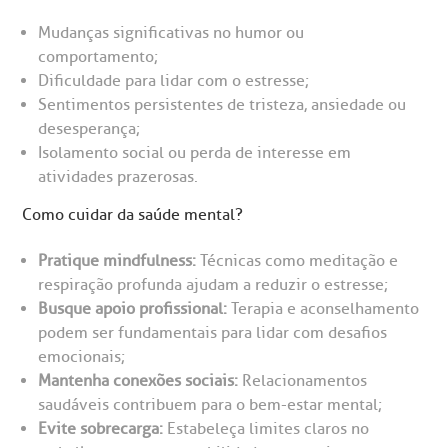
Mudanças significativas no humor ou
Endereço:
chados e perdidos
comportamento;
R. Colômbia, 332
Dificuldade para lidar com o estresse;
Sentimentos persistentes de tristeza, ansiedade ou
CEP: 01438-000 | Jardim Paulista
desesperança;
São Paulo - SP
Isolamento social ou perda de interesse em
atividades prazerosas.
Como cuidar da saúde mental?
Pratique mindfulness:
Técnicas como meditação e
respiração profunda ajudam a reduzir o estresse;
Busque apoio profissional:
Terapia e aconselhamento
podem ser fundamentais para lidar com desafios
emocionais;
Mantenha conexões sociais:
Relacionamentos
saudáveis contribuem para o bem-estar mental;
Evite sobrecarga:
Estabeleça limites claros no