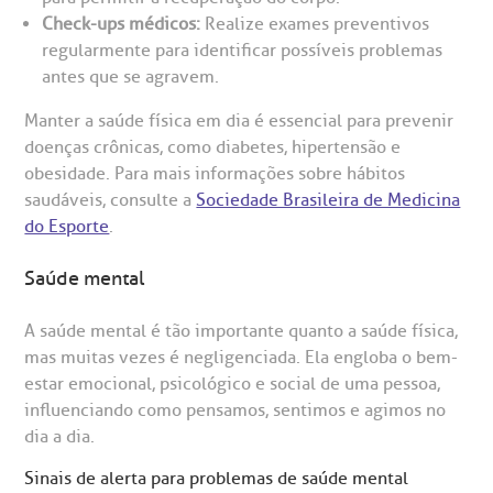
Check-ups médicos:
Realize exames preventivos
rabalhe Conosco
stacionamento
Endereço:
regularmente para identificar possíveis problemas
antes que se agravem.
R. Martiniano de Carvalho, 965
isitas de Benchmarking
úvidas frequentes
Manter a saúde física em dia é essencial para prevenir
CEP: 01323-001 | Bela Vista
doenças crônicas, como diabetes, hipertensão e
São Paulo - SP
oluntariado
ospedagem
obesidade. Para mais informações sobre hábitos
saudáveis, consulte a
Sociedade Brasileira de Medicina
do Esporte
.
omitê de Bioética
limentação
Clínica Medicina da Mulher
Saúde mental
anco de Sangue
A saúde mental é tão importante quanto a saúde física,
mas muitas vezes é negligenciada. Ela engloba o bem-
emodiálise
estar emocional, psicológico e social de uma pessoa,
influenciando como pensamos, sentimos e agimos no
oação de órgãos
dia a dia.
Saiba mais
Sinais de alerta para problemas de saúde mental
inhas de cuidado