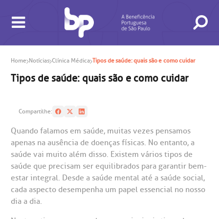
Home
Notícias
Clínica Médica
Tipos de saúde: quais são e como cuidar
Tipos de saúde: quais são e como cuidar
Compartilhe:
Quando falamos em saúde, muitas vezes pensamos
apenas na ausência de doenças físicas. No entanto, a
saúde vai muito além disso. Existem vários tipos de
BUSCA
CONSULTAS E EXAMES
ATENDIMENTO 24H
CONHEÇA AS UNIDADES
INSTITUCIONAL
NOSSOS SERVIÇOS
INFORMAÇÕES ÚTEIS
ESPECIALIDADES
saúde que precisam ser equilibrados para garantir bem-
estar integral. Desde a saúde mental até a saúde social,
cada aspecto desempenha um papel essencial no nosso
dia a dia.