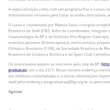
OUVIDORI
A especialização conta com um programa fixo e cursos sat
minimamente invasivo para tratar as lesões articulares,
ouvi
E
O curso é coordenado por Mateus Saito, cirurgião ortopéd
R
Brasileira de Judô (CBJ). Além do coordenador, integram 
Fale
C
traumatologia da BP e do Instituto Vita Wagner Castropil, 
V
multidisciplinares (fisioterapeutas, nutricionistas, prepa
S
Olímpico Brasileiro (COB), da Sociedade Brasileira de Me
Brasileira de Ginástica Artística e do Sport Club Corinthia
Os interessados podem se inscrever pelo
site
da BP (
http
graduacao
) até o dia 22/3. Nesse mesmo endereço eletrô
aos módulos contemplados e a outras informações importa
mail
pelo endereço posgraduacao@bp.org.br ou pelo tel
Agenda: