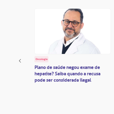
Oncologia
: o
Plano de saúde negou exame de
ação
hepatite? Saiba quando a recusa
pode ser considerada ilegal
são
mente
disputas
so.