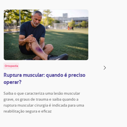
Ortopedia
BP Educa
Ruptura muscular: quando é preciso
Facul
operar?
Vestib
Saiba o que caracteriza uma lesão muscular
Vestibu
grave, os graus de trauma e saiba quando a
BP está
ruptura muscular cirurgia é indicada para uma
para En
reabilitação segura e eficaz
Hospita