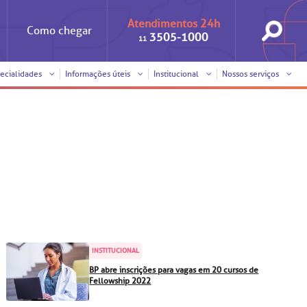
Atendimentos 24h
Como
chegar
3505-1000
11
ecialidades
Informações úteis
Institucional
Nossos serviços
Iniciativas
Clínica Medicina da Mulher
Responsabilidade social
Horários de visita
Sobre a BP
Internação/Cirurgia
Trabalhe conosco
Pronto atendimento
nto
Visitas de
Pronto-socorro
benchmarking
Voluntariado
Solicitação de cópia de
INSTITUCIONAL
prontuário médico
BP abre inscrições para vagas em 20 cursos de
SUS
Comitê de Bioética
Fellowship 2022
Solicitação de orçamento