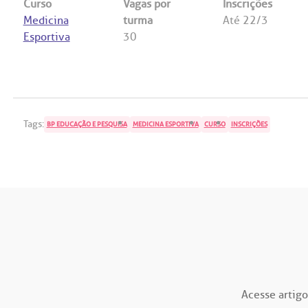
Curso
Vagas por
Inscrições
Medicina
turma
Até 22/3
Esportiva
30
Tags:
BP EDUCAÇÃO E PESQUISA
MEDICINA ESPORTIVA
CURSO
INSCRIÇÕES
Acesse artigo