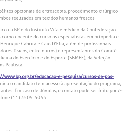
Saiba mais
Saiba mais
Teleinterconsulta
A:
élites opcionais de artroscopia, procedimento cirúrgico
 ambos realizados em tecidos humanos frescos.
doria@bp.org.br
Centro de Doenças Autoimunes
ndereço:
Endereço:
ico da BP e do Instituto Vita e médico da Confederação
ua Maestro Cardim, 769
R. Martiniano de Ca
o corpo docente do curso os especialistas em ortopedia e
965
 Conosco
EP: 01323-001 | Bela
Henrique Cabrita e Caio D’Elia, além de profissionais
ista
CEP: 01323-001 | Bel
radores físicos, entre outros) e representantes do Comitê
ão Paulo - SP
São Paulo - SP
dicina do Exercício e do Esporte (SBMEE), da Seleção
ns Paulista.
://www.bp.org.br/educacao-e-pesquisa/cursos-de-pos-
nico o candidato tem acesso à apresentação do programa,
ntes. Em caso de dúvidas, o contato pode ser feito por
e-
efone (11) 3505-5045.