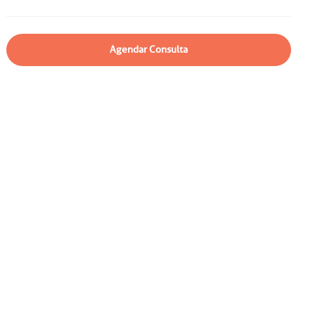
particular
Saiba mais
Solicitação de veracidade de
atestado
Agendar Consulta
Endereço:
rvalho,
R. Colômbia, 332
CEP: 01438-000 | Jardim
a Vista
Paulista, São Paulo - SP