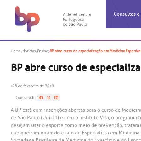
Consultas 
Inf
Con
Home
Notícias
Ensino
BP abre curso de especialização em Medicina Esportiva
Espec
Inst
Co
Hospit
Ho
Agendam
Área do
Achados
Centro 
OUVID
BP abre curso de especializ
Check-i
Certific
Aliment
Cardiol
A BP c
Resulta
Demons
Banco 
Centro 
do ate
28 de fevereiro de 2019
A Ouvid
Finance
Neuroci
suas dú
Compartilhe:
Telecon
Conven
relaci
Horário
Doação
Pediatri
A BP está com inscrições abertas para o curso de Medicin
Preparo
Coronav
de São Paulo (Unicid) e com o Instituto Vita, o program
Ética e
Centro 
SAC:
desejam usar o esporte como meio de prevenção, tratamen
Doação 
que queiram obter do título de Especialista em Medicina 
(11
Outras 
Linhas 
Sociedade Brasileira de Medicina do Exercício e do Espor