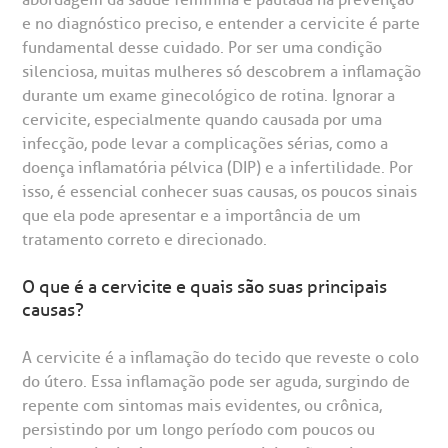
Telemedicina BP
ouvidoria@bp.org.br
CEP: 01323-001 | Bela Vista
overnança corporativa
olicitação de cópia de prontuário médico
e no diagnóstico preciso, e entender a cervicite é parte
São Paulo - SP
fundamental desse cuidado. Por ser uma condição
Fale Conosco
silenciosa, muitas mulheres só descobrem a inflamação
mpacto social
olicitação de orçamento particular
durante um exame ginecológico de rotina. Ignorar a
Teleinterconsulta
cervicite, especialmente quando causada por uma
BP Mirante
mprensa
olicitação de veracidade de atestado
infecção, pode levar a complicações sérias, como a
doença inflamatória pélvica (DIP) e a infertilidade. Por
isso, é essencial conhecer suas causas, os poucos sinais
otícias
ronto atendimento
que ela pode apresentar e a importância de um
Centro de Doenças Autoimunes
tratamento correto e direcionado.
ustentabilidade
onveniências
O que é a cervicite e quais são suas principais
Saiba mais
causas?
obre a BP
nternação/Cirurgia
A cervicite é a inflamação do tecido que reveste o colo
rabalhe Conosco
stacionamento
Endereço:
do útero. Essa inflamação pode ser aguda, surgindo de
repente com sintomas mais evidentes, ou crônica,
R. Martiniano de Carvalho, 965
isitas de Benchmarking
úvidas frequentes
persistindo por um longo período com poucos ou