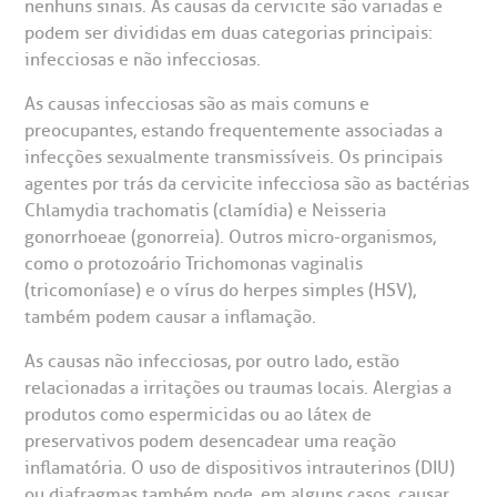
CEP: 01323-001 | Bela Vista
nenhuns sinais. As causas da cervicite são variadas e
São Paulo - SP
podem ser divididas em duas categorias principais:
oluntariado
ospedagem
infecciosas e não infecciosas.
omitê de Bioética
limentação
As causas infecciosas são as mais comuns e
Clínica Medicina da Mulher
preocupantes, estando frequentemente associadas a
infecções sexualmente transmissíveis. Os principais
anco de Sangue
agentes por trás da cervicite infecciosa são as bactérias
Chlamydia trachomatis (clamídia) e Neisseria
emodiálise
gonorrhoeae (gonorreia). Outros micro-organismos,
como o protozoário Trichomonas vaginalis
(tricomoníase) e o vírus do herpes simples (HSV),
oação de órgãos
também podem causar a inflamação.
Saiba mais
inhas de cuidado
As causas não infecciosas, por outro lado, estão
relacionadas a irritações ou traumas locais. Alergias a
Endereço:
produtos como espermicidas ou ao látex de
chados e perdidos
preservativos podem desencadear uma reação
R. Colômbia, 332
inflamatória. O uso de dispositivos intrauterinos (DIU)
CEP: 01438-000 | Jardim Paulista
ou diafragmas também pode, em alguns casos, causar