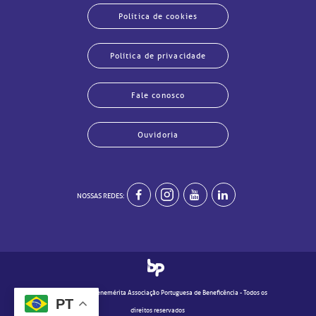
Política de cookies
Política de privacidade
Fale conosco
Ouvidoria
echar
echar
echar
echar
echar
echar
echar
echar
NOSSAS REDES:
© 2020 - Real e Benemérita Associação Portuguesa de Beneficência - Todos os
PT
direitos reservados