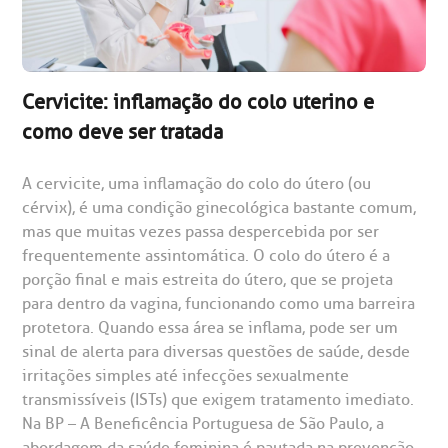
Cervicite: inflamação do colo uterino e
gendamento de consultas e exames
UVIDORIA/SAC
ducação e Pesquisa
emodinâmica
entro de Oncologia e Hematologia
Hospital BP
como deve ser tratada
heck-in antecipado
rea do médico
orários de atendimento
ardiologia
A BP conta com você para melhorar sempre a qualidade do
A cervicite, uma inflamação do colo do útero (ou
atendimento e dos serviços prestados.
cérvix), é uma condição ginecológica bastante comum,
A Ouvidoria e SAC são canais para você, cliente da BP, tirar
suas dúvidas, registrar suas reclamações ou fazer elogios
mas que muitas vezes passa despercebida por ser
esultados de exames
ódigo de conduta
uvidoria
entro de Excelência em Neurologia e
relacionados ao nosso atendimento e aos nossos serviços.
frequentemente assintomática. O colo do útero é a
Horário de atendimento: 2ª a 6ª feira das 7h às 18h
eurocirurgia
porção final e mais estreita do útero, que se projeta
eleconsulta
emonstrações Financeiras
rotocolo de Infarto SUS
para dentro da vagina, funcionando como uma barreira
AC:
Saiba mais
ediatria
protetora. Quando essa área se inflama, pode ser um
reparo de Exames
oação
orários de Visita
sinal de alerta para diversas questões de saúde, desde
(11)
3505-1000
irritações simples até infecções sexualmente
entro de Excelência em Ortopedia
Endereço:
transmissíveis (ISTs) que exigem tratamento imediato.
statuto social da BP
ronto-socorro
UVIDORIA:
Rua Maestro Cardim, 769
Na BP – A Beneficência Portuguesa de São Paulo, a
utras especialidades
abordagem da saúde feminina é pautada na prevenção