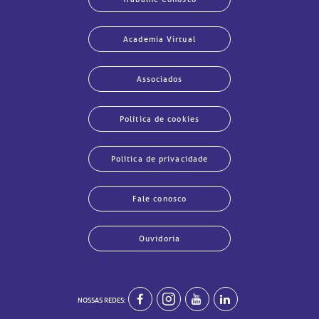
Academia Virtual
Associados
Política de cookies
Política de privacidade
Fale conosco
Ouvidoria
echar
echar
echar
echar
echar
echar
echar
echar
NOSSAS REDES: