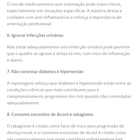
O uso de medicamentos sem orientação pode trazer riscos,
omitê de Bioética
limentação
especialmente em situações específicas. A matéria destaca
Clínica Medicina da Mulher
cuidados com anti-inflamatórios e reforça a importância de
anco de Sangue
orientação profissional.
6. Ignorar infecções urinárias
emodiálise
Não tratar adequadamente uma infecção urinária pode permitir
que o quadro se agrave e atinja os rins, com risco de inflamação
oação de órgãos
e danos.
Saiba mais
7. Não controlar diabetes e hipertensão
inhas de cuidado
A reportagem reforça que diabetes e hipertensão estão entre as
condições crônicas que mais contribuem para o
Endereço:
chados e perdidos
comprometimento progressivo dos rins quando não controladas
R. Colômbia, 332
adequadamente.
CEP: 01438-000 | Jardim Paulista
8. Consumo excessivo de álcool e tabagismo
São Paulo - SP
O tabagismo é citado como fator de risco para progressão de
doença renal, e o consumo excessivo de álcool é citado como
um comportamento que pode contribuir indiretamente (por