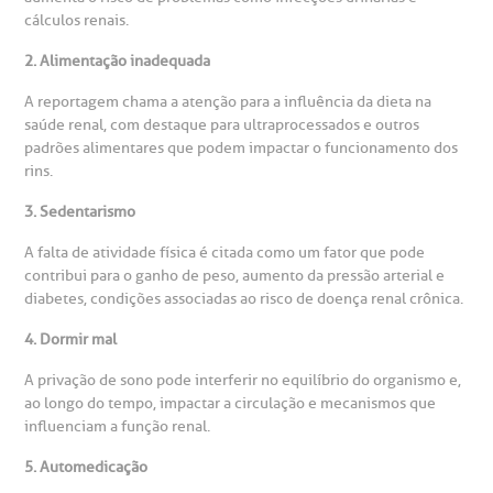
mpacto social
olicitação de orçamento particular
cálculos renais.
Teleinterconsulta
BP Mirante
2. Alimentação inadequada
mprensa
olicitação de veracidade de atestado
A reportagem chama a atenção para a influência da dieta na
saúde renal, com destaque para ultraprocessados e outros
otícias
ronto atendimento
padrões alimentares que podem impactar o funcionamento dos
Centro de Doenças Autoimunes
rins.
ustentabilidade
onveniências
3. Sedentarismo
Saiba mais
A falta de atividade física é citada como um fator que pode
obre a BP
nternação/Cirurgia
contribui para o ganho de peso, aumento da pressão arterial e
diabetes, condições associadas ao risco de doença renal crônica.
rabalhe Conosco
stacionamento
Endereço:
4. Dormir mal
R. Martiniano de Carvalho, 965
A privação de sono pode interferir no equilíbrio do organismo e,
isitas de Benchmarking
úvidas frequentes
ao longo do tempo, impactar a circulação e mecanismos que
CEP: 01323-001 | Bela Vista
influenciam a função renal.
São Paulo - SP
oluntariado
ospedagem
5. Automedicação