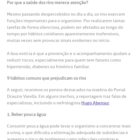
Por que a saúde dos rins merece atenção?
gendamento de consultas e exames
UVIDORIA/SAC
ducação e Pesquisa
emodinâmica
entro de Oncologia e Hematologia
Mesmo passando despercebidos no dia a dia, os rins exercem
Hospital BP
funções importantes para o organismo. Por realizarem tantas
tarefas de forma silenciosa, podem ser afetados ao longo do
heck-in antecipado
rea do médico
orários de atendimento
ardiologia
A BP conta com você para melhorar sempre a qualidade do
tempo por hábitos cotidianos aparentemente inofensivos,
atendimento e dos serviços prestados.
muitas vezes sem provocar sinais evidentes no início.
A Ouvidoria e SAC são canais para você, cliente da BP, tirar
suas dúvidas, registrar suas reclamações ou fazer elogios
esultados de exames
ódigo de conduta
uvidoria
entro de Excelência em Neurologia e
relacionados ao nosso atendimento e aos nossos serviços.
A boa notícia é que a prevenção e o acompanhamento ajudam a
Horário de atendimento: 2ª a 6ª feira das 7h às 18h
eurocirurgia
reduzir riscos, especialmente para quem tem fatores como
hipertensão, diabetes ou histórico familiar.
eleconsulta
emonstrações Financeiras
rotocolo de Infarto SUS
AC:
Saiba mais
ediatria
9 hábitos comuns que prejudicam os rins
reparo de Exames
oação
orários de Visita
(11)
3505-1000
A seguir, reunimos os pontos destacados na matéria do Portal
entro de Excelência em Ortopedia
Endereço:
Drauzio Varella. Em alguns trechos, a reportagem traz falas de
especialistas, incluindo o nefrologista
Hugo Abensur
,
statuto social da BP
ronto-socorro
UVIDORIA:
Rua Maestro Cardim, 769
utras especialidades
1. Beber pouca água
Telemedicina BP
ouvidoria@bp.org.br
CEP: 01323-001 | Bela Vista
overnança corporativa
olicitação de cópia de prontuário médico
Consumir pouca água pode levar o organismo a concentrar mais
São Paulo - SP
a urina, o que dificulta a eliminação adequada de substâncias e
Fale Conosco
aumenta o risco de problemas como infecções urinárias e