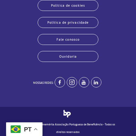
Política de cookies
Política de privacidade
Fale conosco
echar
echar
echar
echar
echar
echar
echar
echar
Ouvidoria
NOSSAS REDES:
© 2020 - Real e Benemérita Associação Portuguesa de Beneficência - Todos os
PT
direitos reservados