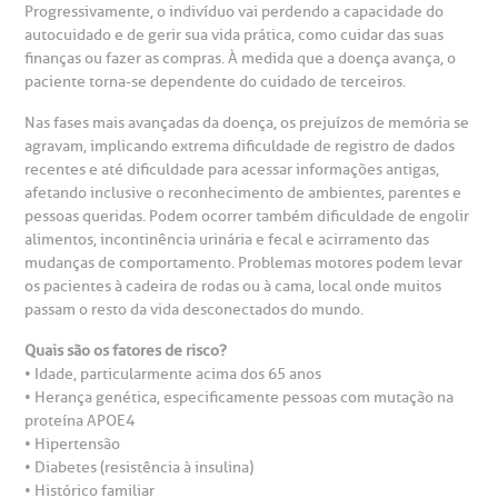
Progressivamente, o indivíduo vai perdendo a capacidade do
autocuidado e de gerir sua vida prática, como cuidar das suas
rabalhe Conosco
stacionamento
finanças ou fazer as compras. À medida que a doença avança, o
Endereço:
paciente torna-se dependente do cuidado de terceiros.
R. Martiniano de Carvalho, 965
isitas de Benchmarking
úvidas frequentes
Nas fases mais avançadas da doença, os prejuízos de memória se
agravam, implicando extrema dificuldade de registro de dados
CEP: 01323-001 | Bela Vista
recentes e até dificuldade para acessar informações antigas,
São Paulo - SP
oluntariado
ospedagem
afetando inclusive o reconhecimento de ambientes, parentes e
pessoas queridas. Podem ocorrer também dificuldade de engolir
alimentos, incontinência urinária e fecal e acirramento das
omitê de Bioética
limentação
mudanças de comportamento. Problemas motores podem levar
Clínica Medicina da Mulher
os pacientes à cadeira de rodas ou à cama, local onde muitos
passam o resto da vida desconectados do mundo.
anco de Sangue
Quais são os fatores de risco?
• Idade, particularmente acima dos 65 anos
emodiálise
• Herança genética, especificamente pessoas com mutação na
proteína APOE4
• Hipertensão
oação de órgãos
• Diabetes (resistência à insulina)
Saiba mais
• Histórico familiar