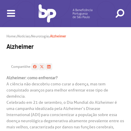
Home
Notícias
Neurologia
Alzheimer
Alzheimer
Compartilhe:
Alzheimer: como enfrentar?
A ciência não descobriu como curar a doença, mas tem
conquistado avanços para melhor enfrentar esse tipo de
demência.
BUSCA
CONSULTAS E EXAMES
ATENDIMENTO 24H
CONHEÇA AS UNIDADES
INSTITUCIONAL
NOSSOS SERVIÇOS
INFORMAÇÕES ÚTEIS
ESPECIALIDADES
Celebrado em 21 de setembro, o Dia Mundial do Alzheimer é
uma campanha idealizada pela Alzheimer’s Disease
International (ADI) para conscientizar a população sobre essa
doença neurológica degenerativa altamente prevalente entre os
mais velhos, caracterizada por danos nas funções cerebrais,