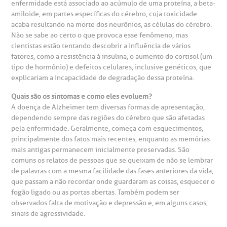
ediatria
enfermidade está associado ao acúmulo de uma proteína, a beta-
amiloide, em partes específicas do cérebro, cuja toxicidade
reparo de Exames
oação
orários de Visita
(11)
3505-1000
acaba resultando na morte dos neurônios, as células do cérebro.
entro de Excelência em Ortopedia
Endereço:
Não se sabe ao certo o que provoca esse fenômeno, mas
cientistas estão tentando descobrir a influência de vários
statuto social da BP
ronto-socorro
UVIDORIA:
Rua Maestro Cardim, 769
fatores, como a resistência à insulina, o aumento do cortisol (um
utras especialidades
Telemedicina BP
tipo de hormônio) e defeitos celulares, inclusive genéticos, que
ouvidoria@bp.org.br
CEP: 01323-001 | Bela Vista
overnança corporativa
olicitação de cópia de prontuário médico
explicariam a incapacidade de degradação dessa proteína.
São Paulo - SP
Quais são os sintomas e como eles evoluem?
Fale Conosco
mpacto social
olicitação de orçamento particular
A doença de Alzheimer tem diversas formas de apresentação,
dependendo sempre das regiões do cérebro que são afetadas
Teleinterconsulta
BP Mirante
pela enfermidade. Geralmente, começa com esquecimentos,
mprensa
olicitação de veracidade de atestado
principalmente dos fatos mais recentes, enquanto as memórias
mais antigas permanecem inicialmente preservadas. São
comuns os relatos de pessoas que se queixam de não se lembrar
otícias
ronto atendimento
de palavras com a mesma facilidade das fases anteriores da vida,
que passam a não recordar onde guardaram as coisas, esquecer o
Centro de Doenças Autoimunes
fogão ligado ou as portas abertas. Também podem ser
ustentabilidade
onveniências
observados falta de motivação e depressão e, em alguns casos,
sinais de agressividade.
Saiba mais
obre a BP
nternação/Cirurgia