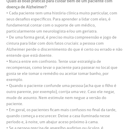
Quais as boas práticas para cuidar bem de um paciente com
doença de Alzheimer?
• Cada paciente tem uma história clínica muito particular, com
seus desafios específicos. Para aprender a lidar com eles, é
fundamental contar com o suporte de um médico,
particularmente um neurologista e/ou um geriatra.
• De uma forma geral, é preciso muita compreensão e jogo de
cintura para lidar com dois fatos cruciais: a pessoa com
Alzheimer perde o discernimento do que é certo ou errado e não
entende que está doente.
• Nunca entre em confronto. Tente usar estratégia de
recompensas, como levar o paciente para passear no local que
gosta se ele tomar o remédio ou aceitar tomar banho, por
exemplo.
• Quando o paciente confunde uma pessoa (acha que o filho é
outro parente, por exemplo), corrija uma vez. Caso ele negar,
mude de assunto. Nem estimule nem negue a versão do
paciente.
• Em geral, os pacientes ficam mais confusos no final da tarde,
quando começa a escurecer. Deixe a casa iluminada nesse
período e, à noite, um abajur aceso próximo à cama.
• Se a pessoa precisa de aparelho auditivo ou óculos, é