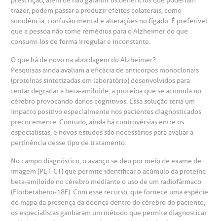
prescrição, além de não garantir os benefícios que poderiam
trazer, podem passar a produzir efeitos colaterais, como
sonolência, confusão mental e alterações no fígado. É preferível
que a pessoa não tome remédios para o Alzheimer do que
consumi-los de forma irregular e inconstante.
O que há de novo na abordagem do Alzheimer?
Pesquisas ainda avaliam a eficácia de anticorpos monoclonais
(proteínas sintetizadas em laboratório) desenvolvidos para
tentar degradar a beta-amiloide, a proteína que se acumula no
cérebro provocando danos cognitivos. Essa solução teria um
impacto positivo especialmente nos pacientes diagnosticados
precocemente. Contudo, ainda há controvérsias entre os
especialistas, e novos estudos são necessários para avaliar a
pertinência desse tipo de tratamento.
No campo diagnóstico, o avanço se deu por meio de exame de
imagem (PET-CT) que permite identificar o acúmulo da proteína
beta-amiloide no cérebro mediante o uso de um radiofármaco
(Florbetabeno-18F). Com esse recurso, que fornece uma espécie
de mapa da presença da doença dentro do cérebro do paciente,
os especialistas ganharam um método que permite diagnosticar