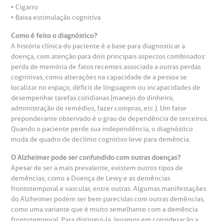
inhas de cuidado
• Cigarro
• Baixa estimulação cognitiva
Endereço:
chados e perdidos
Como é feito o diagnóstico?
R. Colômbia, 332
A história clínica do paciente é a base para diagnosticar a
doença, com atenção para dois principais aspectos combinados:
CEP: 01438-000 | Jardim Paulista
perda de memória de fatos recentes associada a outras perdas
São Paulo - SP
cognitivas, como alterações na capacidade de a pessoa se
localizar no espaço, déficit de linguagem ou incapacidades de
desempenhar tarefas cotidianas (manejo do dinheiro,
administração de remédios, fazer compras, etc.). Um fator
preponderante observado é o grau de dependência de terceiros.
Quando o paciente perde sua independência, o diagnóstico
muda de quadro de declínio cognitivo leve para demência.
O Alzheimer pode ser confundido com outras doenças?
Apesar de ser a mais prevalente, existem outros tipos de
demências, como a Doença de Lewy e as demências
frontotemporal e vascular, entre outras. Algumas manifestações
do Alzheimer podem ser bem parecidas com outras demências,
como uma variante que é muito semelhante com a demência
frontotemporal. Para distingui-la, levamos em consideração a