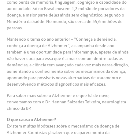
como perda de memória, linguagem, cognição e capacidade do
autocuidado. Só no Brasil existem 1,2 milhão de portadores da
doença, a maior parte deles ainda sem diagnóstico, segundo o
Ministério da Saúde. No mundo, são cerca de 35,6 milhões de
pessoas.
Mantendo o tema do ano anterior – “Conheça a demência,
conheça a doença de Alzheimer”, a campanha desde ano
também é uma oportunidade para informar que, apesar de ainda
não haver cura para essa que é a mais comum dentre todas as
demências, a ciência tem avançado cada vez mais nessa direção,
aumentando o conhecimento sobre os mecanismos da doença,
gendamento de consultas e exames
UVIDORIA/SAC
ducação e Pesquisa
emodinâmica
entro de Oncologia e Hematologia
apontando para possíveis novas alternativas de tratamento e
Hospital BP
desenvolvendo métodos diagnósticos mais eficazes.
heck-in antecipado
rea do médico
orários de atendimento
ardiologia
Para saber mais sobre o Alzheimer e o que há de novo,
A BP conta com você para melhorar sempre a qualidade do
atendimento e dos serviços prestados.
conversamos com o Dr. Hennan Salzedas Teixeira, neurologista
A Ouvidoria e SAC são canais para você, cliente da BP, tirar
clínico da BP.
suas dúvidas, registrar suas reclamações ou fazer elogios
esultados de exames
ódigo de conduta
uvidoria
entro de Excelência em Neurologia e
relacionados ao nosso atendimento e aos nossos serviços.
O que causa o Alzheimer?
Horário de atendimento: 2ª a 6ª feira das 7h às 18h
eurocirurgia
Existem muitas hipóteses sobre o mecanismo da doença de
eleconsulta
emonstrações Financeiras
rotocolo de Infarto SUS
Alzheimer. Cientistas já sabem que o aparecimento da
AC:
Saiba mais