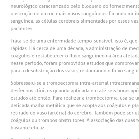
neurológico caracterizado pelo bloqueio do fornecimento
OUVIDORI
obstrução de um ou mais vasos sanguíneos. Ficando muito
sanguínea, as células cerebrais alimentadas por esses va
ouvi
E
pacientes.
R
Trata-se de uma enfermidade tempo-sensível, isto é, que
Fale
C
rápidas. Há cerca de uma década, a administração de medi
V
coágulos e restabelecer o fluxo sanguíneo na área afetada 
S
nesse período, foram promovidos estudos que comprovara
para a desobstrução dos vasos, restaurando o fluxo sanguí
Sobressaiu-se a trombectomia intra-arterial intracrania
desfechos clínicos quando aplicada em até seis horas ap
estudos até então. Para realizar a trombectomia, usa-se
delicada malha metálica que se acopla aos coágulos e pl
retirado do vaso (artéria) do cérebro. Também pode ser u
coágulos ou trombos obstrutores. A associação das duas 
bastante eficaz.