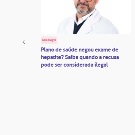
Oncologia
: o
Plano de saúde negou exame de
ação
hepatite? Saiba quando a recusa
pode ser considerada ilegal
são
mente
disputas
so.