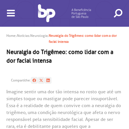
Home
Notícias
Neurologia
Neuralgia do Trigêmeo: como lidar com a dor
facial intensa
Neuralgia do Trigêmeo: como lidar com a
dor facial intensa
Compartilhe:
Imagine sentir uma dor tão intensa no rosto que até um
BUSCA
CONSULTAS E EXAMES
ATENDIMENTO 24H
CONHEÇA AS UNIDADES
INSTITUCIONAL
NOSSOS SERVIÇOS
INFORMAÇÕES ÚTEIS
ESPECIALIDADES
simples toque ou mastigar pode parecer insuportável.
Essa é a realidade de quem convive com a neuralgia do
trigêmeo, uma condição neurológica que afeta o nervo
responsável pela sensibilidade facial. Apesar de ser
rara, ela é debilitante para aqueles que a