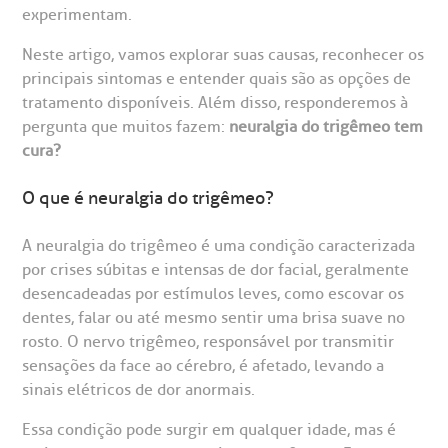
experimentam.
Neste artigo, vamos explorar suas causas, reconhecer os
principais sintomas e entender quais são as opções de
tratamento disponíveis. Além disso, responderemos à
pergunta que muitos fazem:
neuralgia do trigêmeo tem
cura?
O que é neuralgia do trigêmeo?
gendamento de consultas e exames
UVIDORIA/SAC
ducação e Pesquisa
emodinâmica
entro de Oncologia e Hematologia
A neuralgia do trigêmeo é uma condição caracterizada
Hospital BP
por crises súbitas e intensas de dor facial, geralmente
desencadeadas por estímulos leves, como escovar os
heck-in antecipado
rea do médico
orários de atendimento
ardiologia
A BP conta com você para melhorar sempre a qualidade do
dentes, falar ou até mesmo sentir uma brisa suave no
atendimento e dos serviços prestados.
A Ouvidoria e SAC são canais para você, cliente da BP, tirar
rosto. O nervo trigêmeo, responsável por transmitir
suas dúvidas, registrar suas reclamações ou fazer elogios
esultados de exames
ódigo de conduta
uvidoria
entro de Excelência em Neurologia e
sensações da face ao cérebro, é afetado, levando a
relacionados ao nosso atendimento e aos nossos serviços.
Horário de atendimento: 2ª a 6ª feira das 7h às 18h
eurocirurgia
sinais elétricos de dor anormais.
eleconsulta
emonstrações Financeiras
rotocolo de Infarto SUS
Essa condição pode surgir em qualquer idade, mas é
AC:
Saiba mais
ediatria