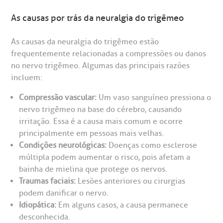
inhas de cuidado
As causas por trás da neuralgia do trigêmeo
Endereço:
chados e perdidos
R. Colômbia, 332
As causas da neuralgia do trigêmeo estão
frequentemente relacionadas a compressões ou danos
CEP: 01438-000 | Jardim Paulista
no nervo trigêmeo. Algumas das principais razões
São Paulo - SP
incluem:
Compressão vascular:
Um vaso sanguíneo pressiona o
nervo trigêmeo na base do cérebro, causando
irritação. Essa é a causa mais comum e ocorre
principalmente em pessoas mais velhas.
Condições neurológicas:
Doenças como esclerose
múltipla podem aumentar o risco, pois afetam a
bainha de mielina que protege os nervos.
Traumas faciais:
Lesões anteriores ou cirurgias
podem danificar o nervo.
Idiopática:
Em alguns casos, a causa permanece
desconhecida.