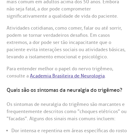
mais comum em adultos acima dos 50 anos. Embora
reparo de Exames
oação
orários de Visita
(11)
3505-1000
não seja fatal, a dor pode comprometer
entro de Excelência em Ortopedia
significativamente a qualidade de vida do paciente.
Endereço:
statuto social da BP
ronto-socorro
UVIDORIA:
Atividades cotidianas, como comer, falar ou até sorrir,
Rua Maestro Cardim, 769
utras especialidades
podem se tornar verdadeiros desafios. Em casos
Telemedicina BP
ouvidoria@bp.org.br
CEP: 01323-001 | Bela Vista
extremos, a dor pode ser tão incapacitante que o
overnança corporativa
olicitação de cópia de prontuário médico
São Paulo - SP
paciente evita interações sociais ou atividades básicas,
levando a isolamento emocional e psicológico.
Fale Conosco
mpacto social
olicitação de orçamento particular
Para entender melhor o papel do nervo trigêmeo,
Teleinterconsulta
BP Mirante
consulte a
Academia Brasileira de Neurologia
.
mprensa
olicitação de veracidade de atestado
Quais são os sintomas da neuralgia do trigêmeo?
otícias
ronto atendimento
Os sintomas de neuralgia do trigêmeo são marcantes e
Centro de Doenças Autoimunes
frequentemente descritos como "choques elétricos" ou
ustentabilidade
onveniências
"facadas". Alguns dos sinais mais comuns incluem:
Saiba mais
obre a BP
nternação/Cirurgia
Dor intensa e repentina em áreas específicas do rosto