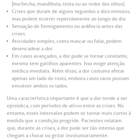
(bochecha, mandíbula, testa ou ao redor dos olhos).
Crises que duram de alguns segundos a dois minutos,
rabalhe Conosco
stacionamento
Endereço:
mas podem ocorrer repetidamente ao longo do dia.
Sensação de formigamento ou ardência antes das
R. Martiniano de Carvalho, 965
isitas de Benchmarking
úvidas frequentes
crises.
CEP: 01323-001 | Bela Vista
Atividades simples, como mascar ou falar, podem
São Paulo - SP
desencadear a dor.
oluntariado
ospedagem
Em casos avançados, a dor pode se tornar constante,
mesmo sem gatilhos aparentes. Isso exige atenção
omitê de Bioética
limentação
médica imediata. Além disso, a dor costuma afetar
Clínica Medicina da Mulher
apenas um lado do rosto, embora casos raros possam
anco de Sangue
envolver ambos os lados.
Uma característica importante é que a dor tende a ser
emodiálise
episódica, com períodos de alívio entre as crises. No
entanto, esses intervalos podem se tornar mais curtos à
medida que a condição progride. Pacientes relatam
oação de órgãos
que, durante as crises, a dor pode ser tão intensa que
Saiba mais
chegam a chorar ou gritar involuntariamente.