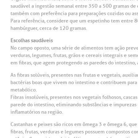
saudável a ingestão semanal entre 350 a 500 gramas de c
também com preferência para preparações cozidas ou assa
Para referência, considere que um espetinho tem entre 
hambúrguer, cerca de 120 gramas.
Escolhas saudáveis
No campo oposto, uma série de alimentos tem ação preven
verduras, legumes, frutas, grãos e cereais integrais e seme
em fibras, que agem protegendo as paredes do intestino, a
As fibras solúveis, presentes nas frutas e vegetais, auxi
bactérias boas que vivem no intestino e contribuem par
metabólico.
Fibras insolúveis, presentes nos vegetais folhosos, casc
parede do intestino, eliminando substâncias e impureza
inflamatórios na região.
Castanhas e peixes são ricos em ômega 3 e ômega 6, que a
fibras, frutas, verduras e legumes possuem compostos como