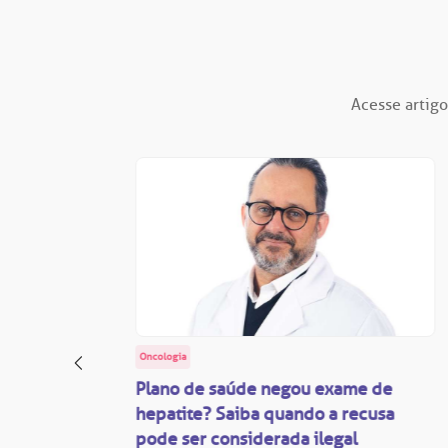
Acesse artigo
Oncologia
: o
Plano de saúde negou exame de
ação
hepatite? Saiba quando a recusa
pode ser considerada ilegal