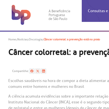
Consultas 
Inf
Con
Home
Notícias
Oncologia
Câncer colorretal: a prevenção está no prato
Espec
Inst
Co
Hospit
Ho
Agendam
Área do
Achados
Centro 
OUVID
Câncer colorretal: a prevenç
Check-i
Certific
Aliment
Cardiol
A BP c
Resulta
Demons
Banco 
Centro 
do ate
A Ouvid
Compartilhe:
Finance
Neuroci
suas dú
Telecon
Conven
relaci
Escolhas saudáveis na hora de compor a dieta alimentar 
Horário
Doação
Pediatri
comuns entre homens e mulheres no Brasil
Preparo
Coronav
Ética e
Centro 
SAC:
A ciência acumula evidências sobre a importante relação
Doação 
Instituto Nacional do Câncer (INCA), esse é o segundo t
(11
Outras 
Linhas 
de próstata) e entre as mulheres (depois do câncer de m