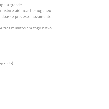
igela grande.
 misture até ficar homogêneo.
êndoas) e processe novamente.
or três minutos em fogo baixo.
agando)