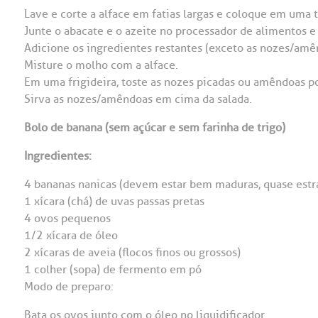
Lave e corte a alface em fatias largas e coloque em uma t
Junte o abacate e o azeite no processador de alimentos e
Adicione os ingredientes restantes (exceto as nozes/am
Misture o molho com a alface.
Em uma frigideira, toste as nozes picadas ou amêndoas p
Sirva as nozes/amêndoas em cima da salada.
Bolo de banana (sem açúcar e sem farinha de trigo)
Ingredientes:
4 bananas nanicas (devem estar bem maduras, quase estr
1 xícara (chá) de uvas passas pretas
4 ovos pequenos
1/2 xícara de óleo
2 xícaras de aveia (flocos finos ou grossos)
1 colher (sopa) de fermento em pó
Modo de preparo:
Bata os ovos junto com o óleo no liquidificador.