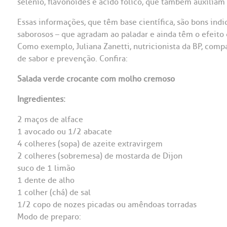
selênio, flavonoides e ácido fólico, que também auxiliam
Essas informações, que têm base científica, são bons ind
saborosos – que agradam ao paladar e ainda têm o efeito 
Como exemplo, Juliana Zanetti, nutricionista da BP, com
de sabor e prevenção. Confira:
Salada verde crocante com molho cremoso
Ingredientes:
2 maços de alface
1 avocado ou 1/2 abacate
4 colheres (sopa) de azeite extravirgem
2 colheres (sobremesa) de mostarda de Dijon
suco de 1 limão
1 dente de alho
1 colher (chá) de sal
1/2 copo de nozes picadas ou amêndoas torradas
Modo de preparo: