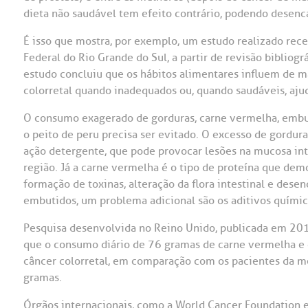
dieta não saudável tem efeito contrário, podendo desenc
OUVIDORI
É isso que mostra, por exemplo, um estudo realizado re
ouvi
E
Federal do Rio Grande do Sul, a partir de revisão bibliog
estudo concluiu que os hábitos alimentares influem de 
R
colorretal quando inadequados ou, quando saudáveis, aj
Fale
C
V
O consumo exagerado de gorduras, carne vermelha, embutid
S
o peito de peru precisa ser evitado. O excesso de gordur
ação detergente, que pode provocar lesões na mucosa int
região. Já a carne vermelha é o tipo de proteína que dem
formação de toxinas, alteração da flora intestinal e des
embutidos, um problema adicional são os aditivos químic
Pesquisa desenvolvida no Reino Unido, publicada em 201
que o consumo diário de 76 gramas de carne vermelha 
câncer colorretal, em comparação com os pacientes da 
gramas.
Órgãos internacionais, como a World Cancer Foundation e