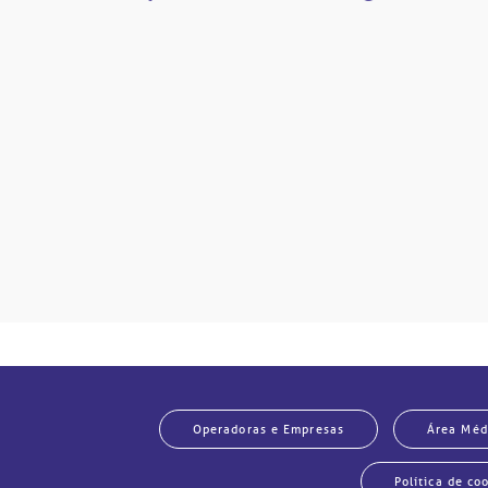
são
mente
disputas
so.
Operadoras e Empresas
Área Méd
Política de co