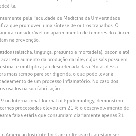
Saiba mais
Saiba mais
Teleinterconsulta
adeá-la.
A:
centemente pela Faculdade de Medicina da Universidade
doria@bp.org.br
Centro de Doenças Autoimunes
ndereço:
Endereço:
ráfica que promoveu uma síntese de outros trabalhos. O
maneira considerável no aparecimento de tumores do câncer
ua Maestro Cardim, 769
R. Martiniano de Ca
965
udam na prevenção.
 Conosco
EP: 01323-001 | Bela
ista
CEP: 01323-001 | Bel
os (salsicha, linguiça, presunto e mortadela), bacon e até
ão Paulo - SP
São Paulo - SP
a acarreta aumento da produção da bile, cujos sais possuem
estinal e multiplicação desordenada das células dessa
ora mais tempo para ser digerida, o que pode levar à
encadeamento de um processo inflamatório. No caso dos
os usados na sua fabricação.
9 no International Journal of Epidemiology, demonstrou
e carnes processadas elevou em 21% o desenvolvimento de
mesma faixa etária que consumiam diariamente apenas 21
 o American Institute for Cancer Research, atestam ser