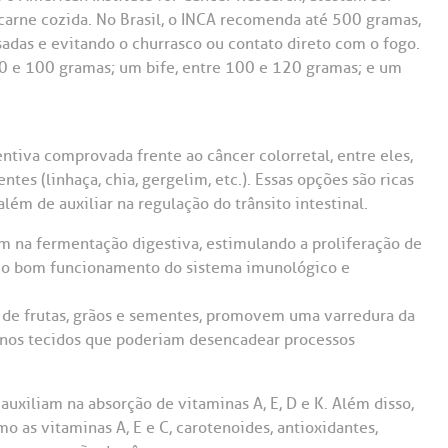
arne cozida. No Brasil, o INCA recomenda até 500 gramas,
das e evitando o churrasco ou contato direto com o fogo.
80 e 100 gramas; um bife, entre 100 e 120 gramas; e um
tiva comprovada frente ao câncer colorretal, entre eles,
ntes (linhaça, chia, gergelim, etc.). Essas opções são ricas
lém de auxiliar na regulação do trânsito intestinal.
liam na fermentação digestiva, estimulando a proliferação de
a o bom funcionamento do sistema imunológico e
as de frutas, grãos e sementes, promovem uma varredura da
s nos tecidos que poderiam desencadear processos
uxiliam na absorção de vitaminas A, E, D e K. Além disso,
 as vitaminas A, E e C, carotenoides, antioxidantes,