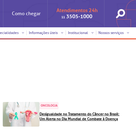
Atendimentos 24h
Como
chegar
3505-1000
11
ecialidades
Informações úteis
Institucional
Nossos serviços
Iniciativas
Clínica Medicina da Mulher
Responsabilidade social
Horários de visita
Sobre a BP
Internação/Cirurgia
Trabalhe conosco
Pronto atendimento
nto
Visitas de
Pronto-socorro
benchmarking
ONCOLOGIA
Voluntariado
Solicitação de cópia de
Desigualdade no Tratamento do Câncer no Brasil:
prontuário médico
Um Alerta no Dia Mundial de Combate à Doença
SUS
Comitê de Bioética
Solicitação de orçamento