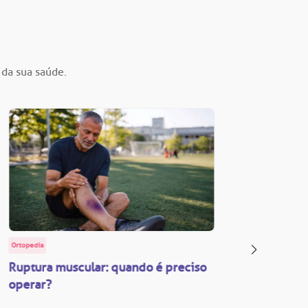
 da sua saúde.
Ortopedia
BP Educa
Ruptura muscular: quando é preciso
Facul
operar?
Vestib