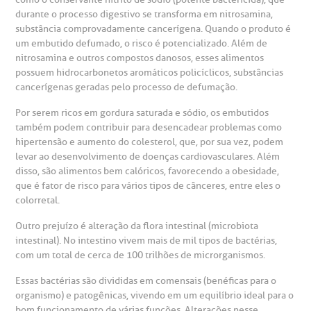
durante o processo digestivo se transforma em nitrosamina,
otícias
ronto atendimento
substância comprovadamente cancerígena. Quando o produto é
um embutido defumado, o risco é potencializado. Além de
Centro de Doenças Autoimunes
nitrosamina e outros compostos danosos, esses alimentos
ustentabilidade
onveniências
possuem hidrocarbonetos aromáticos policíclicos, substâncias
cancerígenas geradas pelo processo de defumação.
Saiba mais
obre a BP
nternação/Cirurgia
Por serem ricos em gordura saturada e sódio, os embutidos
também podem contribuir para desencadear problemas como
hipertensão e aumento do colesterol, que, por sua vez, podem
rabalhe Conosco
stacionamento
Endereço:
levar ao desenvolvimento de doenças cardiovasculares. Além
disso, são alimentos bem calóricos, favorecendo a obesidade,
R. Martiniano de Carvalho, 965
que é fator de risco para vários tipos de cânceres, entre eles o
isitas de Benchmarking
úvidas frequentes
colorretal.
CEP: 01323-001 | Bela Vista
São Paulo - SP
Outro prejuízo é alteração da flora intestinal (microbiota
oluntariado
ospedagem
intestinal). No intestino vivem mais de mil tipos de bactérias,
com um total de cerca de 100 trilhões de microrganismos.
omitê de Bioética
limentação
Essas bactérias são divididas em comensais (benéficas para o
Clínica Medicina da Mulher
organismo) e patogênicas, vivendo em um equilíbrio ideal para o
bom funcionamento de várias funções. Alterações nesse