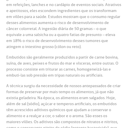
em refeições, lanches e no cardápio de eventos sociais. Atrativos
heck-in antecipado
rea do médico
orários de atendimento
ardiologia
A BP conta com você para melhorar sempre a qualidade do
e apetitosos, eles escondem ingredientes que os transformam
atendimento e dos serviços prestados.
em vilões para a saúde. Estudos mostram que o consumo regular
A Ouvidoria e SAC são canais para você, cliente da BP, tirar
suas dúvidas, registrar suas reclamações ou fazer elogios
desses alimentos aumenta o risco de desenvolvimento de
esultados de exames
ódigo de conduta
uvidoria
entro de Excelência em Neurologia e
relacionados ao nosso atendimento e aos nossos serviços.
câncer colorretal. A ingestão diária de 50 gramas – o que
Horário de atendimento: 2ª a 6ª feira das 7h às 18h
eurocirurgia
equivale a uma salsicha ou a quatro fatias de presunto – eleva
eleconsulta
emonstrações Financeiras
rotocolo de Infarto SUS
em 18% o risco de desenvolvimento desses tumores que
AC:
Saiba mais
atingem o intestino grosso (cólon ou reto).
ediatria
reparo de Exames
oação
orários de Visita
Embutidos são geralmente produzidos a partir de carne bovina,
(11)
3505-1000
suína, de aves, peixes e frutos do mar e vísceras, entre outras. O
entro de Excelência em Ortopedia
Endereço:
processo consiste em triturar as carnes, homogeneizá-las e
statuto social da BP
ronto-socorro
UVIDORIA:
embuti-las sob pressão em tripas naturais ou artificiais.
Rua Maestro Cardim, 769
utras especialidades
Telemedicina BP
A técnica surgiu da necessidade de nossos antepassados de criar
ouvidoria@bp.org.br
CEP: 01323-001 | Bela Vista
overnança corporativa
olicitação de cópia de prontuário médico
formas de preservar por mais tempo os alimentos, já que não
São Paulo - SP
existia geladeira. Na época, os alimentos eram salgados. Hoje,
além de sal (sódio), açúcar e temperos artificiais, os embutidos
Fale Conosco
mpacto social
olicitação de orçamento particular
têm acrescidos aditivos químicos que ajudam a conservar o
alimento e a realçar a cor, o sabor e o aroma. São esses os
Teleinterconsulta
BP Mirante
maiores vilões. Os aditivos são compostos de nitratos e nitritos,
mprensa
olicitação de veracidade de atestado
como o conservante nitrito de sódio (potente bactericida), que