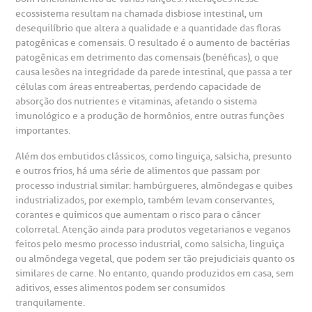
anco de Sangue
ecossistema resultam na chamada disbiose intestinal, um
desequilíbrio que altera a qualidade e a quantidade das floras
emodiálise
patogênicas e comensais. O resultado é o aumento de bactérias
patogênicas em detrimento das comensais (benéficas), o que
causa lesões na integridade da parede intestinal, que passa a ter
oação de órgãos
células com áreas entreabertas, perdendo capacidade de
Saiba mais
absorção dos nutrientes e vitaminas, afetando o sistema
imunológico e a produção de hormônios, entre outras funções
inhas de cuidado
importantes.
Endereço:
Além dos embutidos clássicos, como linguiça, salsicha, presunto
chados e perdidos
e outros frios, há uma série de alimentos que passam por
R. Colômbia, 332
processo industrial similar: hambúrgueres, almôndegas e quibes
industrializados, por exemplo, também levam conservantes,
CEP: 01438-000 | Jardim Paulista
corantes e químicos que aumentam o risco para o câncer
São Paulo - SP
colorretal. Atenção ainda para produtos vegetarianos e veganos
feitos pelo mesmo processo industrial, como salsicha, linguiça
ou almôndega vegetal, que podem ser tão prejudiciais quanto os
similares de carne. No entanto, quando produzidos em casa, sem
aditivos, esses alimentos podem ser consumidos
tranquilamente.