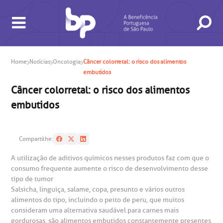
Home
Notícias
Oncologia
Câncer colorretal: o risco dos alimentos
embutidos
Câncer colorretal: o risco dos alimentos
BUSCA
CONSULTAS E EXAMES
ATENDIMENTO 24H
CONHEÇA AS UNIDADES
INSTITUCIONAL
NOSSOS SERVIÇOS
INFORMAÇÕES ÚTEIS
ESPECIALIDADES
embutidos
Compartilhe:
A utilização de aditivos químicos nesses produtos faz com que o
consumo frequente aumente o risco de desenvolvimento desse
tipo de tumor
Salsicha, linguiça, salame, copa, presunto e vários outros
alimentos do tipo, incluindo o peito de peru, que muitos
gendamento de consultas e exames
UVIDORIA/SAC
ducação e Pesquisa
emodinâmica
entro de Oncologia e Hematologia
consideram uma alternativa saudável para carnes mais
Hospital BP
gordurosas, são alimentos embutidos constantemente presentes