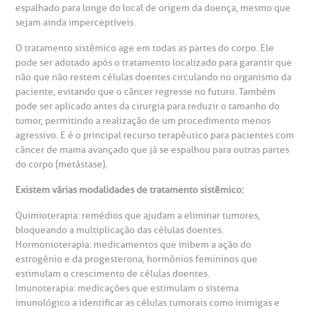
atendimento e dos serviços prestados.
espalhado para longe do local de origem da doença, mesmo que
A Ouvidoria e SAC são canais para você, cliente da BP, tirar
sejam ainda imperceptíveis.
suas dúvidas, registrar suas reclamações ou fazer elogios
esultados de exames
ódigo de conduta
uvidoria
entro de Excelência em Neurologia e
relacionados ao nosso atendimento e aos nossos serviços.
O tratamento sistêmico age em todas as partes do corpo. Ele
Horário de atendimento: 2ª a 6ª feira das 7h às 18h
eurocirurgia
pode ser adotado após o tratamento localizado para garantir que
eleconsulta
emonstrações Financeiras
rotocolo de Infarto SUS
não que não restem células doentes circulando no organismo da
AC:
Saiba mais
paciente, evitando que o câncer regresse no futuro. Também
ediatria
pode ser aplicado antes da cirurgia para reduzir o tamanho do
reparo de Exames
oação
orários de Visita
(11)
3505-1000
tumor, permitindo a realização de um procedimento menos
entro de Excelência em Ortopedia
agressivo. E é o principal recurso terapêutico para pacientes com
Endereço:
câncer de mama avançado que já se espalhou para outras partes
statuto social da BP
ronto-socorro
UVIDORIA:
Rua Maestro Cardim, 769
do corpo (metástase).
utras especialidades
Telemedicina BP
ouvidoria@bp.org.br
CEP: 01323-001 | Bela Vista
Existem várias modalidades de tratamento sistêmico:
overnança corporativa
olicitação de cópia de prontuário médico
São Paulo - SP
Quimioterapia: remédios que ajudam a eliminar tumores,
Fale Conosco
bloqueando a multiplicação das células doentes.
mpacto social
olicitação de orçamento particular
Hormonioterapia: medicamentos que inibem a ação do
Teleinterconsulta
estrogênio e da progesterona, hormônios femininos que
BP Mirante
estimulam o crescimento de células doentes.
mprensa
olicitação de veracidade de atestado
Imunoterapia: medicações que estimulam o sistema
imunológico a identificar as células tumorais como inimigas e