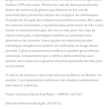
totaliza 10% dos casos. Mesmo no caso de doença localizada,
emodiálise
diante de tumores do gênero geralmente se faz uso de
quimioterapia preventiva depois da cirurgia e da radioterapia.
oação de órgãos
O tempo de duração dos tratamentos sistêmicos varia. Nos casos
de tumores localizados, a quimioterapia pode durar de três a seis
Saiba mais
meses e a hormonioterapia, de cinco a dez anos. No caso de
inhas de cuidado
câncer avançado, a abordagem sistêmica é adotada como
alternativa de controle. Interrupções ou substituições das
Endereço:
estratégias terapêuticas podem ser realizadas ao longo dessa
chados e perdidos
jornada. Como os tratamentos sistêmicos podem gerar efeitos
R. Colômbia, 332
colaterais, é importante que o médico defina medidas para
reduzir seus impactos e garantir uma boa qualidade de vida para
CEP: 01438-000 | Jardim Paulista
os pacientes.
São Paulo - SP
O câncer de mama é o que mais afeta as mulheres no Brasil e no
mundo. E os tratamentos sistêmicos são aliados fundamentais
para vencer a doença.
Fonte: Graziela Zibetti Dal Molin - CRM/SP 147.913
Data da última atualização: 29/10/21