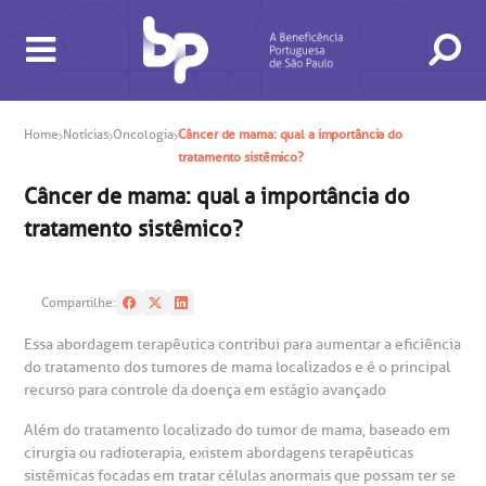
Home
Notícias
Oncologia
Câncer de mama: qual a importância do
tratamento sistêmico?
BUSCA
CONSULTAS E EXAMES
ATENDIMENTO 24H
CONHEÇA AS UNIDADES
INSTITUCIONAL
NOSSOS SERVIÇOS
INFORMAÇÕES ÚTEIS
ESPECIALIDADES
Câncer de mama: qual a importância do
tratamento sistêmico?
Compartilhe:
Essa abordagem terapêutica contribui para aumentar a eficiência
do tratamento dos tumores de mama localizados e é o principal
recurso para controle da doença em estágio avançado
gendamento de consultas e exames
UVIDORIA/SAC
ducação e Pesquisa
emodinâmica
entro de Oncologia e Hematologia
Hospital BP
Além do tratamento localizado do tumor de mama, baseado em
cirurgia ou radioterapia, existem abordagens terapêuticas
heck-in antecipado
rea do médico
orários de atendimento
ardiologia
sistêmicas focadas em tratar células anormais que possam ter se
A BP conta com você para melhorar sempre a qualidade do