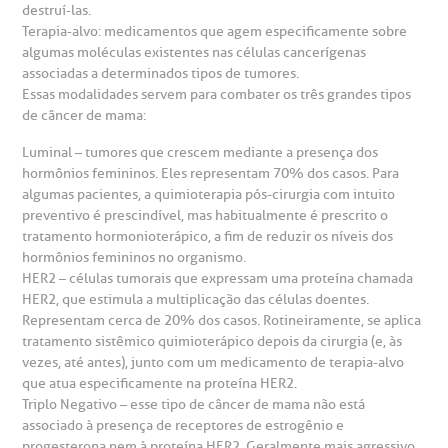
otícias
ronto atendimento
destruí-las.
Terapia-alvo: medicamentos que agem especificamente sobre
Centro de Doenças Autoimunes
algumas moléculas existentes nas células cancerígenas
ustentabilidade
onveniências
associadas a determinados tipos de tumores.
Essas modalidades servem para combater os três grandes tipos
Saiba mais
de câncer de mama:
obre a BP
nternação/Cirurgia
Luminal – tumores que crescem mediante a presença dos
hormônios femininos. Eles representam 70% dos casos. Para
rabalhe Conosco
stacionamento
Endereço:
algumas pacientes, a quimioterapia pós-cirurgia com intuito
preventivo é prescindível, mas habitualmente é prescrito o
R. Martiniano de Carvalho, 965
tratamento hormonioterápico, a fim de reduzir os níveis dos
isitas de Benchmarking
úvidas frequentes
hormônios femininos no organismo.
CEP: 01323-001 | Bela Vista
HER2 – células tumorais que expressam uma proteína chamada
São Paulo - SP
oluntariado
ospedagem
HER2, que estimula a multiplicação das células doentes.
Representam cerca de 20% dos casos. Rotineiramente, se aplica
tratamento sistêmico quimioterápico depois da cirurgia (e, às
omitê de Bioética
limentação
vezes, até antes), junto com um medicamento de terapia-alvo
Clínica Medicina da Mulher
que atua especificamente na proteína HER2.
Triplo Negativo – esse tipo de câncer de mama não está
anco de Sangue
associado à presença de receptores de estrogênio e
progesterona nem à proteína HER2. Geralmente mais agressivo,