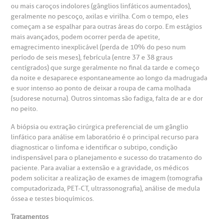
ou mais caroços indolores (gânglios linfáticos aumentados),
geralmente no pescoço, axilas e virilha. Com o tempo, eles
começam a se espalhar para outras áreas do corpo. Em estágios
mais avançados, podem ocorrer perda de apetite,
emagrecimento inexplicável (perda de 10% do peso num
período de seis meses), febrícula (entre 37 e 38 graus
centígrados) que surge geralmente no final da tarde e começo
da noite e desaparece espontaneamente ao longo da madrugada
e suor intenso ao ponto de deixar a roupa de cama molhada
(sudorese noturna). Outros sintomas são fadiga, falta de ar e dor
no peito.
A biópsia ou extração cirúrgica preferencial de um gânglio
linfático para análise em laboratório é o principal recurso para
diagnosticar o linfoma e identificar o subtipo, condição
indispensável para o planejamento e sucesso do tratamento do
paciente. Para avaliar a extensão e a gravidade, os médicos
podem solicitar a realização de exames de imagem (tomografia
computadorizada, PET-CT, ultrassonografia), análise de medula
óssea e testes bioquímicos.
Tratamentos