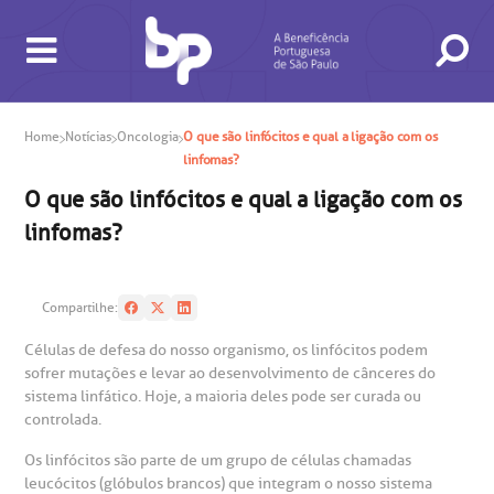
Home
Notícias
Oncologia
O que são linfócitos e qual a ligação com os
linfomas?
O que são linfócitos e qual a ligação com os
linfomas?
BUSCA
CONSULTAS E EXAMES
ATENDIMENTO 24H
CONHEÇA AS UNIDADES
INSTITUCIONAL
NOSSOS SERVIÇOS
INFORMAÇÕES ÚTEIS
ESPECIALIDADES
Compartilhe:
Células de defesa do nosso organismo, os linfócitos podem
sofrer mutações e levar ao desenvolvimento de cânceres do
sistema linfático. Hoje, a maioria deles pode ser curada ou
controlada.
Os linfócitos são parte de um grupo de células chamadas
leucócitos (glóbulos brancos) que integram o nosso sistema