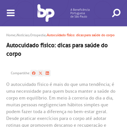
Home
Notícias
Ortopedia
Autocuidado físico: dicas para saúde do corpo
Autocuidado físico: dicas para saúde do
corpo
Compartilhe:
O autocuidado físico é mais do que uma tendência; é
BUSCA
CONSULTAS E EXAMES
ATENDIMENTO 24H
CONHEÇA AS UNIDADES
INSTITUCIONAL
NOSSOS SERVIÇOS
INFORMAÇÕES ÚTEIS
ESPECIALIDADES
uma necessidade para quem busca manter a saúde do
corpo em equilíbrio. Em meio à correria do dia a dia,
muitas pessoas negligenciam hábitos simples que
podem fazer toda a diferença no bem-estar geral.
Desde praticar exercícios para o corpo até adotar
rotinas que promovem descanso e recuperação e