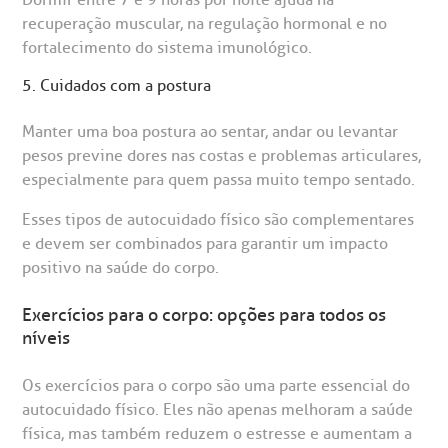
Dormir entre 7 e 9 horas por noite ajuda na
Endereço:
recuperação muscular, na regulação hormonal e no
chados e perdidos
R. Colômbia, 332
fortalecimento do sistema imunológico.
5. Cuidados com a postura
CEP: 01438-000 | Jardim Paulista
São Paulo - SP
Manter uma boa postura ao sentar, andar ou levantar
pesos previne dores nas costas e problemas articulares,
especialmente para quem passa muito tempo sentado.
Esses tipos de autocuidado físico são complementares
e devem ser combinados para garantir um impacto
positivo na saúde do corpo.
Exercícios para o corpo: opções para todos os
níveis
Os exercícios para o corpo são uma parte essencial do
autocuidado físico. Eles não apenas melhoram a saúde
física, mas também reduzem o estresse e aumentam a