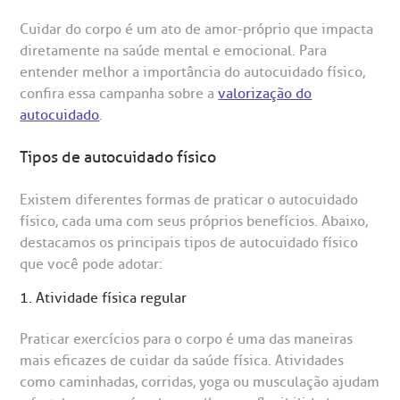
entro de Excelência em Ortopedia
Endereço:
Cuidar do corpo é um ato de amor-próprio que impacta
statuto social da BP
ronto-socorro
diretamente na saúde mental e emocional. Para
UVIDORIA:
Rua Maestro Cardim, 769
entender melhor a importância do autocuidado físico,
utras especialidades
Telemedicina BP
ouvidoria@bp.org.br
CEP: 01323-001 | Bela Vista
confira essa campanha sobre a
valorização do
overnança corporativa
olicitação de cópia de prontuário médico
São Paulo - SP
autocuidado
.
Fale Conosco
mpacto social
olicitação de orçamento particular
Tipos de autocuidado físico
Teleinterconsulta
BP Mirante
Existem diferentes formas de praticar o autocuidado
mprensa
olicitação de veracidade de atestado
físico, cada uma com seus próprios benefícios. Abaixo,
destacamos os principais tipos de autocuidado físico
otícias
ronto atendimento
que você pode adotar:
Centro de Doenças Autoimunes
1. Atividade física regular
ustentabilidade
onveniências
Praticar exercícios para o corpo é uma das maneiras
Saiba mais
obre a BP
nternação/Cirurgia
mais eficazes de cuidar da saúde física. Atividades
como caminhadas, corridas, yoga ou musculação ajudam