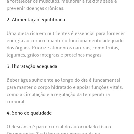
a fortalecer os músculos, melhorar a flexibilidade e
rabalhe Conosco
stacionamento
Endereço:
prevenir doenças crônicas.
R. Martiniano de Carvalho, 965
2. Alimentação equilibrada
isitas de Benchmarking
úvidas frequentes
CEP: 01323-001 | Bela Vista
Uma dieta rica em nutrientes é essencial para fornecer
São Paulo - SP
oluntariado
ospedagem
energia ao corpo e manter o funcionamento adequado
dos órgãos. Priorize alimentos naturais, como frutas,
legumes, grãos integrais e proteínas magras.
omitê de Bioética
limentação
Clínica Medicina da Mulher
3. Hidratação adequada
anco de Sangue
Beber água suficiente ao longo do dia é fundamental
para manter o corpo hidratado e apoiar funções vitais,
emodiálise
como a circulação e a regulação da temperatura
corporal.
oação de órgãos
4. Sono de qualidade
Saiba mais
inhas de cuidado
O descanso é parte crucial do autocuidado físico.