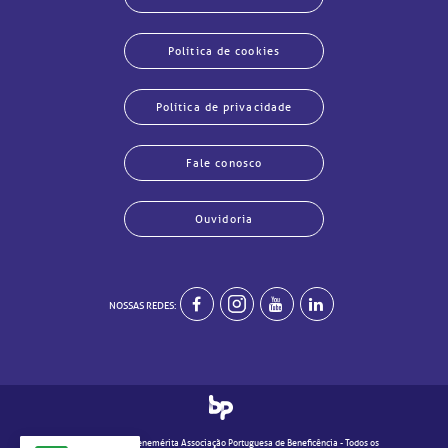
Política de cookies
Política de privacidade
Fale conosco
echar
echar
echar
echar
echar
echar
echar
echar
Ouvidoria
NOSSAS REDES:
© 2020 - Real e Benemérita Associação Portuguesa de Beneficência - Todos os