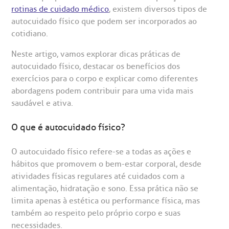
rotinas de cuidado médico
, existem diversos tipos de
autocuidado físico que podem ser incorporados ao
cotidiano.
Neste artigo, vamos explorar dicas práticas de
autocuidado físico, destacar os benefícios dos
exercícios para o corpo e explicar como diferentes
abordagens podem contribuir para uma vida mais
saudável e ativa.
gendamento de consultas e exames
UVIDORIA/SAC
ducação e Pesquisa
emodinâmica
entro de Oncologia e Hematologia
Hospital BP
O que é autocuidado físico?
heck-in antecipado
rea do médico
orários de atendimento
ardiologia
A BP conta com você para melhorar sempre a qualidade do
atendimento e dos serviços prestados.
O autocuidado físico refere-se a todas as ações e
A Ouvidoria e SAC são canais para você, cliente da BP, tirar
hábitos que promovem o bem-estar corporal, desde
suas dúvidas, registrar suas reclamações ou fazer elogios
esultados de exames
ódigo de conduta
uvidoria
entro de Excelência em Neurologia e
relacionados ao nosso atendimento e aos nossos serviços.
atividades físicas regulares até cuidados com a
Horário de atendimento: 2ª a 6ª feira das 7h às 18h
eurocirurgia
alimentação, hidratação e sono. Essa prática não se
eleconsulta
emonstrações Financeiras
rotocolo de Infarto SUS
limita apenas à estética ou performance física, mas
AC:
Saiba mais
ediatria
também ao respeito pelo próprio corpo e suas
necessidades.
reparo de Exames
oação
orários de Visita
(11)
3505-1000