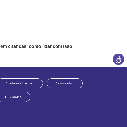
particular
Saiba mais
s
Solicitação de veracidade de
Endereço:
atestado
alho,
R. Colômbia, 332
CEP: 01438-000 | Jardim
 Vista
Paulista, São Paulo - SP
em crianças: como lidar com isso
Academia Virtual
Associados
Ouvidoria