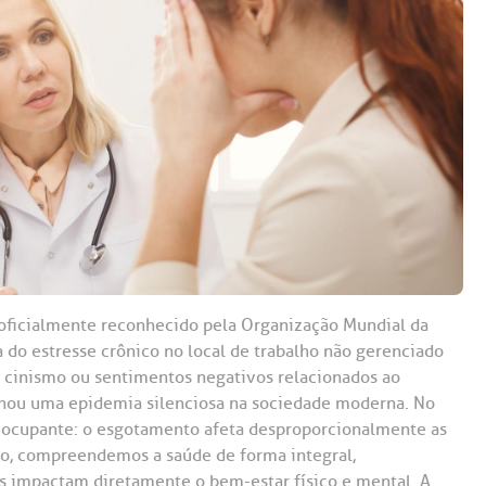
Saiba mais
Saiba mais
Teleinterconsulta
A:
doria@bp.org.br
Centro de Doenças Autoimunes
ndereço:
Endereço:
ua Maestro Cardim, 769
R. Martiniano de Ca
965
 Conosco
EP: 01323-001 | Bela
ista
CEP: 01323-001 | Bel
ão Paulo - SP
São Paulo - SP
 oficialmente reconhecido pela Organização Mundial da
o estresse crônico no local de trabalho não gerenciado
 cinismo ou sentimentos negativos relacionados ao
tornou uma epidemia silenciosa na sociedade moderna. No
eocupante: o esgotamento afeta desproporcionalmente as
lo, compreendemos a saúde de forma integral,
ais impactam diretamente o bem-estar físico e mental. A