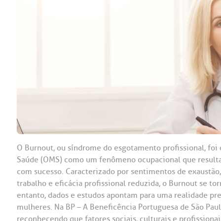
OUVIDORI
ouvi
E
R
Fale
C
V
S
O Burnout, ou síndrome do esgotamento profissional, foi
Saúde (OMS) como um fenômeno ocupacional que resulta d
com sucesso. Caracterizado por sentimentos de exaustão,
trabalho e eficácia profissional reduzida, o Burnout se 
entanto, dados e estudos apontam para uma realidade pr
mulheres. Na BP – A Beneficência Portuguesa de São Pau
reconhecendo que fatores sociais, culturais e profission