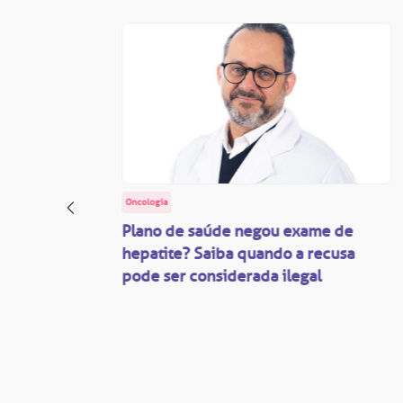
Oncologia
: o
Plano de saúde negou exame de
ação
hepatite? Saiba quando a recusa
pode ser considerada ilegal
são
mente
disputas
so.