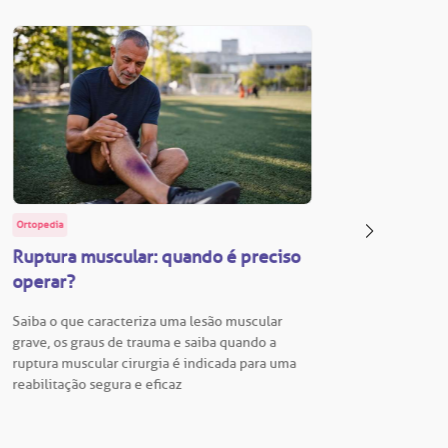
Ortopedia
BP Educa
Ruptura muscular: quando é preciso
Facul
operar?
Vestib
Saiba o que caracteriza uma lesão muscular
Vestibu
grave, os graus de trauma e saiba quando a
BP está
ruptura muscular cirurgia é indicada para uma
para En
reabilitação segura e eficaz
Hospita