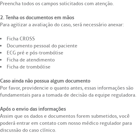
Preencha todos os campos solicitados com atenção.
Saiba mais
re a BP
rnação/Cirurgia
2. Tenha os documentos em mãos
Para agilizar a avaliação do caso, será necessário anexar:
Endereço:
balhe Conosco
acionamento
R. Martiniano de Carvalho, 965
Ficha CROSS
CEP: 01323-001 | Bela Vista
Documento pessoal do paciente
itas de Benchmarking
idas frequentes
São Paulo - SP
ECG pré e pós-trombólise
Ficha de atendimento
untariado
pedagem
Ficha de trombólise
Clínica Medicina da Mulher
itê de Bioética
mentação
Caso ainda não possua algum documento
Por favor, providencie o quanto antes, essas informações são
fundamentais para a tomada de decisão da equipe reguladora.
co de Sangue
Após o envio das informações
odiálise
Assim que os dados e documentos forem submetidos, você
poderá entrar em contato com nosso médico regulador para
Saiba mais
ção de órgãos
discussão do caso clínico.