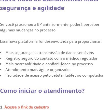
ultados de exames
igo de conduta
idoria
tro de Excelência em Neurologia e Neurocirurgia
dúvidas, registrar suas reclamações ou fazer elogios relacionados
segurança e agilidade
ao nosso atendimento e aos nossos serviços.
Horário de atendimento: 2ª a 6ª feira das 7h às 18h
econsulta
onstrações Financeiras
ocolo de Infarto SUS
atria
:
Saiba mais
Se você já acionou a BP anteriormente, poderá perceber
paro de Exames
ção
rios de Visita
tro de Excelência em Ortopedia
algumas mudanças no processo.
(11)
3505-1000
Endereço:
Essa nova plataforma foi desenvolvida para proporcionar:
tuto social da BP
nto-socorro
ras especialidades
Rua Maestro Cardim, 769
IDORIA:
CEP: 01323-001 | Bela Vista
Telemedicina BP
Mais segurança na transmissão de dados sensíveis
São Paulo - SP
ernança corporativa
citação de cópia de prontuário médico
ouvidoria@bp.org.br
Registro seguro do contato com o médico regulador
Mais rastreabilidade e confiabilidade no processo
cto social
citação de orçamento particular
Atendimento mais ágil e organizado
Teleinterconsulta
Fale Conosco
BP Mirante
Facilidade de acesso pelo celular, tablet ou computador
rensa
citação de veracidade de atestado
Centro de Doenças Autoimunes
Como iniciar o atendimento?
cias
nto atendimento
1.
Acesse o link de cadastro
tentabilidade
veniências