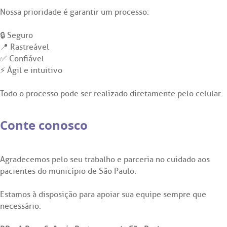
Endereço:
Nossa prioridade é garantir um processo:
has de cuidado
R. Colômbia, 332
🔒 Seguro
CEP: 01438-000 | Jardim Paulista
ados e perdidos
📍 Rastreável
São Paulo - SP
✅ Confiável
⚡ Ágil e intuitivo
Todo o processo pode ser realizado diretamente pelo celular.
Conte conosco
Agradecemos pelo seu trabalho e parceria no cuidado aos
pacientes do município de São Paulo.
Estamos à disposição para apoiar sua equipe sempre que
necessário.