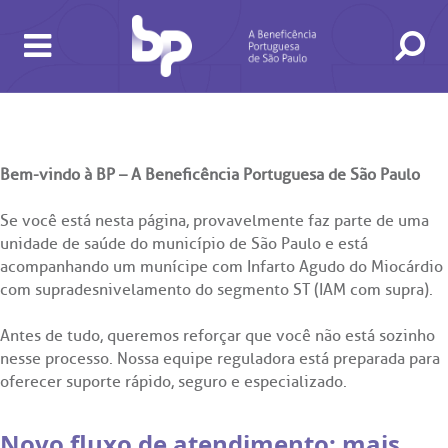
Protocolo Infarto SUS
BUSCA
CONSULTAS E EXAMES
ATENDIMENTO 24H
CONHEÇA AS UNIDADES
INSTITUCIONAL
NOSSOS SERVIÇOS
INFORMAÇÕES ÚTEIS
ESPECIALIDADES
Bem-vindo à BP – A Beneficência Portuguesa de São Paulo
Se você está nesta página, provavelmente faz parte de uma
unidade de saúde do município de São Paulo e está
acompanhando um munícipe com Infarto Agudo do Miocárdio
com supradesnivelamento do segmento ST (IAM com supra).
Antes de tudo, queremos reforçar que você não está sozinho
ndamento de consultas e exames
cação e Pesquisa
odinâmica
tro de Oncologia e Hematologia
VIDORIA/SAC
Hospital BP
nesse processo. Nossa equipe reguladora está preparada para
oferecer suporte rápido, seguro e especializado.
ck-in antecipado
a do médico
ários de atendimento
diologia
A BP conta com você para melhorar sempre a qualidade do
atendimento e dos serviços prestados.
Novo fluxo de atendimento: mais
A Ouvidoria e SAC são canais para você, cliente da BP, tirar suas