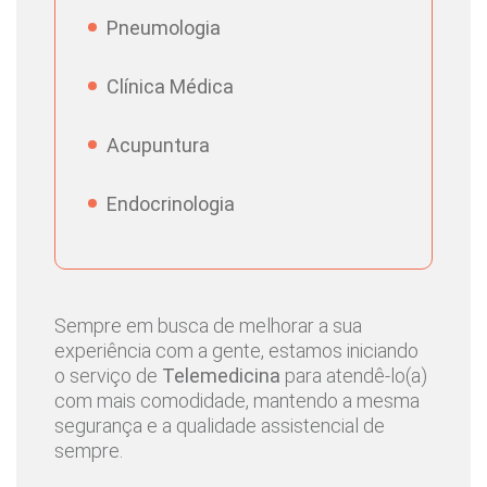
Pneumologia
Ortopedista
Angelo Roberto
Barbosa
Clínica Médica
Cirurgia de Cabeça e
Antônio de Rosis
Acupuntura
Pescoço
Sobrinho
Endocrinologia
Cirurgia Geral, Cirurgia
Arnaldo Bernal Filho
do Aparelho Digestivo
Ginecologista
Beatriz Cano
Sempre em busca de melhorar a sua
Evangelista
experiência com a gente, estamos iniciando
o serviço de
Telemedicina
para atendê-lo(a)
com mais comodidade, mantendo a mesma
Cirurgia Geral,
Bruna Borba Vailati
segurança e a qualidade assistencial de
Coloproctologia
sempre.