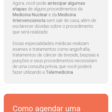
Agora, você pode
antecipar algumas
Ortopedia /
Bruno Berbert Rosa
etapas
de alguns procedimentos da
Traumatologia
Medicina Nuclear
e da
Medicina
Intervencionista
sem sair de casa, além de
esclarecer dúvidas sobre o procedimento
Pneumologia
Bruno Marcon Turnes
que será realizado.
Eletrofisiologista
Bruno Papelbaum
Essas especialidades médicas realizam
Cardíaco, Cardiologia
exames e tratamentos como angiofrafia,
tratamentos de câncer de tireoide, biopsias e
punções e seus procedimentos necessitam
Angiologia/ Cirurgia
Caio Cesar Martins
de uma consulta prévia, que você poderá
Vascular
Focassio
fazer utilizando a
Telemedicina
.
Otorrinolaringologista
Camila Lira Holanda
de Lima Barros
Como agendar uma
Oftalmologia
Camila Matsuura