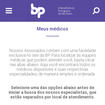
Meus médicos
Nossos Associados contam com uma facilidade
exclusiva no site da BP. Para localizar as equipes
médicas que podem atender você, basta clicar
USCA
NSULTAS E EXAMES
ENDIMENTO 24H
NHEÇA AS UNIDADES
STITUCIONAL
SSOS SERVIÇOS
FORMAÇÕES ÚTEIS
PECIALIDADES
nas abas abaixo. Aqui você encontrará todos os
médicos disponíveis e suas respectivas
especialidades, de maneira simples e ordenada.
Selecione uma das opções abaixo antes de
iniciar a busca dos nossos especialistas, que
estão separados por local de atendimento.