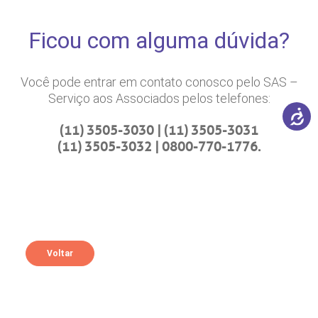
Clínica Médica
Claudia Campos de
Lima Alves
Ficou com alguma dúvida?
Cardiologia
Claudio Magalhaes
Você pode entrar em contato conosco pelo SAS –
Rangel
Serviço aos Associados pelos telefones:
Ortopedia /
Daniel de Souza
(11) 3505-3030 | (11) 3505-3031
Traumatologia
Portes Meirelles
(11) 3505-3032 | 0800-770-1776.
Clínica Geral
Dayane Tonhatti
Cassilo
Neuro Cirurgia
Diana Lara Pinto de
Voltar
Santana
Ortopedia /
Diego da Costa Astur