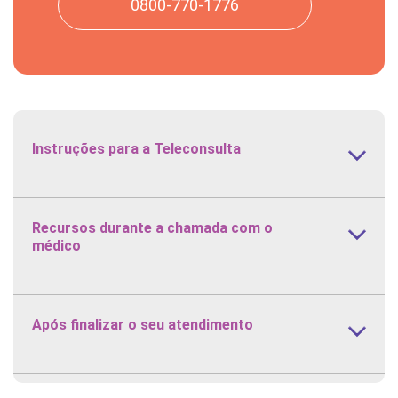
0800-770-1776
Urologia
Cesar Nardy Zillo
Ortopedia /
CHRISTIAN ROGERS
Traumatologia
CORDEIRO
Instruções para a Teleconsulta
Ortopedia /
Christiano Augusto
Traumatologia
de Castro Trindade
Recursos durante a chamada com o
médico
Ortopedia /
Christiano Augusto
Traumatologia
de Castro Trindade
Após finalizar o seu atendimento
Ginecologia e
Cibele Emilia Torres
Obstetrícia
Clemente