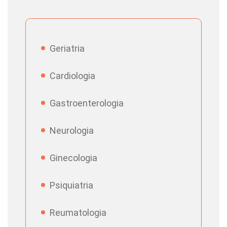
Nefrologia
Ana Rosa Botelho de
Andrade Nader
Geriatria
Cardiologia
Anderson Barbosa
Cardiologia
Alcantara
Gastroenterologia
Cardiologia
Andre Brambilla
Sbaraini
Neurologia
Ginecologia
Cirurgia do Aparelho
Andre Gustavo
Digestivo
Santos Pereira
Psiquiatria
Neurogista
Andre Luiz Guimaraes
Reumatologia
de Queiroz