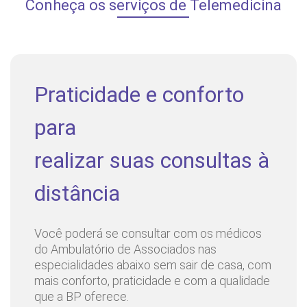
Conheça os serviços de Telemedicina
tariado
edagem
Cirurgia do Aparelho
Alessandro Ferreira
Digestivo
da Silva
ê de Bioética
entação
Praticidade e conforto
Ginecologista
Alexandre Cosme do
o de Sangue
Amaral
para
Saiba mais
diálise
realizar suas consultas à
Ortopedia /
Alexandre Penna
Endereço:
Traumatologia,
Torini
o de órgãos
R. Colômbia, 332
Ortopedia - Quadril
distância
CEP: 01438-000 | Jardim Paulista
São Paulo - SP
s de cuidado
Cardiologia
Aline Sabrina Holanda
Você poderá se consultar com os médicos
Teixeira Moraes
do Ambulatório de Associados nas
os e perdidos
especialidades abaixo sem sair de casa, com
mais conforto, praticidade e com a qualidade
Cardiologista
Ana Carolina Carneiro
que a BP oferece.
Aguirre