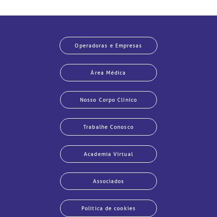
Traumatologia
Ortopedista
Diego Ubrig Munhoz
Operadoras e Empresas
Otorrinolaringologista
Diogo Barreto
Área Médica
Plantier
Nosso Corpo Clínico
Neuro Cirurgia
Djalma Felipe Silva
Menendez
Trabalhe Conosco
Ortopedia /
Eduardo Neri Gadelha
Academia Virtual
Traumatologia
de Almeida
Associados
Ortopedia /
Eduardo Takahashi
Traumatologia
Garcia
Política de cookies