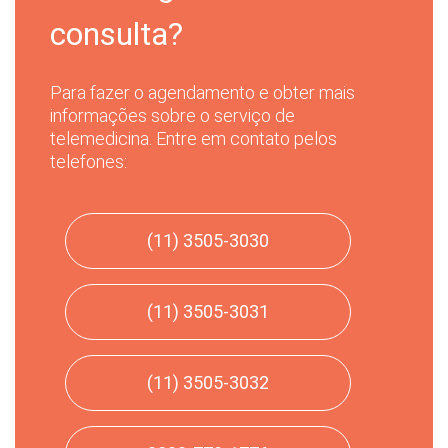
Endo
consulta?
Ginecologista
Camila Rebeque
Dagola
Para fazer o agendamento e obter mais
informações sobre o serviço de
telemedicina. Entre em contato pelos
Cirurgia do Aparelho
Carlos Alberto Torres
telefones:
Digestivo, Cirurgia
de Castro
Geral, Coloproctologia
(11) 3505-3030
Cirurgia Geral
Carlos Aurelio
Schiavon
(11) 3505-3031
Cirurgia do Aparelho
Carlos Toshinori
Digestivo
Maeda
(11) 3505-3032
Infectologista
Caroline Agnelli Bento