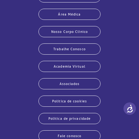
isitas de Benchmarking
úvidas frequentes
Área Médica
Clínica Medicina da Mulher
Nosso Corpo Clínico
oluntariado
ospedagem
Trabalhe Conosco
omitê de Bioética
limentação
Academia Virtual
anco de Sangue
Saiba mais
Associados
emodiálise
Endereço:
R. Colômbia, 332
Política de cookies
oação de órgãos
CEP: 01438-000 | Jardim Paulista
São Paulo - SP
Política de privacidade
inhas de cuidado
Fale conosco