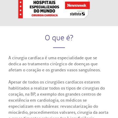
atendimento e dos serviços prestados.
A Ouvidoria e SAC são canais para você, cliente da BP, tirar suas
dúvidas, registrar suas reclamações ou fazer elogios relacionados
ultados de exames
igo de conduta
idoria
tro de Excelência em Neurologia e
ao nosso atendimento e aos nossos serviços.
Horário de atendimento: 2ª a 6ª feira das 7h às 18h
rocirurgia
econsulta
onstrações Financeiras
tocolo de Infarto SUS
:
Saiba mais
iatria
O que é?
paro de Exames
ação
ários de Visita
(11)
3505-1000
Endereço:
tro de Excelência em Ortopedia
Rua Maestro Cardim, 769
atuto social da BP
nto-socorro
A cirurgia cardíaca é uma especialidade que se
IDORIA:
CEP: 01323-001 | Bela Vista
Telemedicina BP
dedica ao tratamento cirúrgico de doenças que
ras especialidades
São Paulo - SP
ouvidoria@bp.org.br
afetam o coração e os grandes vasos sanguíneos.
ernança corporativa
icitação de cópia de prontuário médico
Teleinterconsulta
Apesar de todos os cirurgiões cardíacos estarem
BP Mirante
Fale Conosco
acto social
icitação de orçamento particular
habilitados a realizar todos os tipos de cirurgias do
coração, na BP, a exemplo dos grandes centros de
excelência em cardiologia, os médicos se
Centro de Doenças Autoimunes
rensa
icitação de veracidade de atestado
especializam em subáreas: revascularização do
miocárdio, procedimentos valvares, cirurgia da aorta