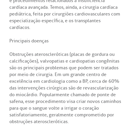
ícias
nto atendimento
e procedimentos relacionados à insuficiência
cardíaca avançada. Temos, ainda, a cirurgia cardíaca
pediátrica, feita por cirurgiões cardiovasculares com
Saiba mais
tentabilidade
veniências
especialização específica, e os transplantes
cardíacos.
Endereço:
re a BP
ernação/Cirurgia
Principais doenças
R. Martiniano de Carvalho, 965
CEP: 01323-001 | Bela Vista
balhe Conosco
acionamento
Obstruções ateroscleróticas (placas de gordura ou
São Paulo - SP
calcificações), valvopatias e cardiopatias congênitas
são os principais problemas que podem ser tratados
itas de Benchmarking
idas frequentes
por meio de cirurgia. Em um grande centro de
Clínica Medicina da Mulher
excelência em cardiologia como a BP, cerca de 60%
untariado
spedagem
das intervenções cirúrgicas são de revascularização
do miocárdio. Popularmente chamado de ponte de
safena, esse procedimento visa criar novos caminhos
itê de Bioética
mentação
para que o sangue volte a irrigar o coração
satisfatoriamente, geralmente comprometido por
co de Sangue
obstruções ateroscleróticas.
Saiba mais