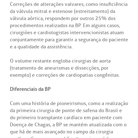
Correções de alterações valvares, como insuficiência
odiálise
da válvula mitral e estenose (estreitamento) da
Endereço:
válvula aórtica, respondem por outros 25% dos
ção de órgãos
R. Colômbia, 332
procedimentos realizados na BP. Em alguns casos,
CEP: 01438-000 | Jardim Paulista
cirurgiões e cardiologistas intervencionistas atuam
São Paulo - SP
conjuntamente para garantir a segurança do paciente
has de cuidado
e a qualidade da assistência.
ados e perdidos
O volume restante engloba cirurgias de aorta
(tratamento de aneurismas e dissecções, por
exemplo) e correções de cardiopatias congênitas.
Diferenciais da BP
Com uma história de pioneirismos, como a realização
da primeira cirurgia de ponte de safena do Brasil e
do primeiro transplante cardíaco em paciente com
Doença de Chagas, a BP se mantém atualizada com o
que há de mais avançado no campo da cirurgia