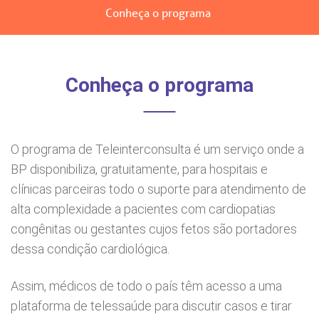
paro de Exames
ação
ários de Visita
(11)
3505-1000
Endereço:
Conheça o programa
tro de Excelência em Ortopedia
Rua Maestro Cardim, 769
atuto social da BP
nto-socorro
IDORIA:
CEP: 01323-001 | Bela Vista
Telemedicina BP
ras especialidades
São Paulo - SP
ouvidoria@bp.org.br
Conheça o programa
ernança corporativa
icitação de cópia de prontuário médico
Teleinterconsulta
BP Mirante
Fale Conosco
acto social
icitação de orçamento particular
O programa de Teleinterconsulta é um serviço onde a
Centro de Doenças Autoimunes
rensa
icitação de veracidade de atestado
BP disponibiliza, gratuitamente, para hospitais e
clínicas parceiras todo o suporte para atendimento de
ícias
nto atendimento
alta complexidade a pacientes com cardiopatias
congênitas ou gestantes cujos fetos são portadores
Saiba mais
tentabilidade
veniências
dessa condição cardiológica.
Assim, médicos de todo o país têm acesso a uma
Endereço:
re a BP
ernação/Cirurgia
plataforma de telessaúde para discutir casos e tirar
R. Martiniano de Carvalho, 965