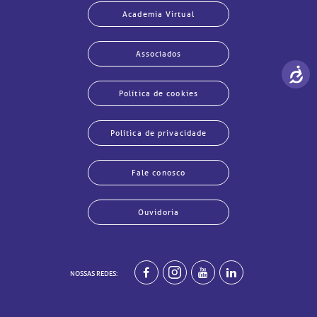
Academia Virtual
ados e perdidos
Associados
Política de cookies
Política de privacidade
Fale conosco
Ouvidoria
NOSSAS REDES:
har
har
har
har
har
har
har
har