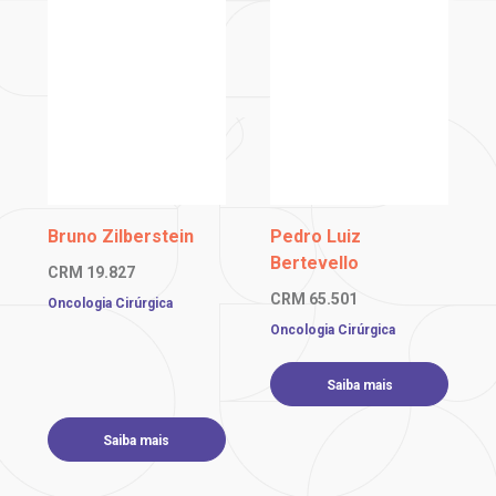
Caso você note a persistência de sintomas como esses, é aconselhável
procurar um gastroenterologista. O diagnóstico precoce faz toda a
diferença, aumentando as chances de cura. Por essa razão, em países com
Bruno Zilberstein
Pedro Luiz
alta incidência desse tipo de câncer, como o Japão, há programas
preventivos de detecção precoce através da endoscopia.
Bertevello
CRM
19.827
CRM
65.501
Oncologia Cirúrgica
Oncologia Cirúrgica
Diagnóstico
O principal exame para diagnosticar tumores no estômago é a endoscopia
Saiba mais
digestiva alta, um procedimento que permite examinar o interior do
esôfago, estômago e duodeno. Se for necessário, durante o próprio exame
é colhido material para biópsia e análise anatomopatológica, a fim de
Saiba mais
confirmar ou não o diagnóstico.
Caso o câncer seja confirmado, seu médico provavelmente solicitará