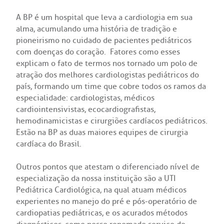
A BP é um hospital que leva a cardiologia em sua
Endereço:
re a BP
ernação/Cirurgia
alma, acumulando uma história de tradição e
R. Martiniano de Carvalho, 965
pioneirismo no cuidado de pacientes pediátricos
CEP: 01323-001 | Bela Vista
com doenças do coração. Fatores como esses
balhe Conosco
acionamento
São Paulo - SP
explicam o fato de termos nos tornado um polo de
atração dos melhores cardiologistas pediátricos do
itas de Benchmarking
idas frequentes
país, formando um time que cobre todos os ramos da
especialidade: cardiologistas, médicos
Clínica Medicina da Mulher
cardiointensivistas, ecocardiografistas,
untariado
spedagem
hemodinamicistas e cirurgiões cardíacos pediátricos.
Estão na BP as duas maiores equipes de cirurgia
itê de Bioética
mentação
cardíaca do Brasil.
Outros pontos que atestam o diferenciado nível de
co de Sangue
especialização da nossa instituição são a UTI
Saiba mais
Pediátrica Cardiológica, na qual atuam médicos
odiálise
experientes no manejo do pré e pós-operatório de
cardiopatias pediátricas, e os acurados métodos
Endereço: