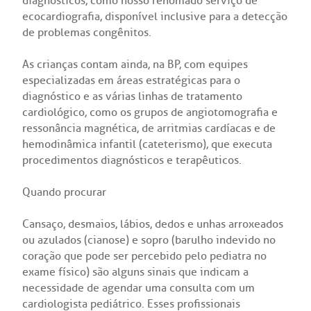
diagnósticos, como nosso renomado serviço de
ção de órgãos
R. Colômbia, 332
ecocardiografia, disponível inclusive para a detecção
CEP: 01438-000 | Jardim Paulista
de problemas congênitos.
São Paulo - SP
has de cuidado
As crianças contam ainda, na BP, com equipes
especializadas em áreas estratégicas para o
ados e perdidos
diagnóstico e as várias linhas de tratamento
cardiológico, como os grupos de angiotomografia e
ressonância magnética, de arritmias cardíacas e de
hemodinâmica infantil (cateterismo), que executa
procedimentos diagnósticos e terapêuticos.
Quando procurar
Cansaço, desmaios, lábios, dedos e unhas arroxeados
ou azulados (cianose) e sopro (barulho indevido no
coração que pode ser percebido pelo pediatra no
exame físico) são alguns sinais que indicam a
necessidade de agendar uma consulta com um
cardiologista pediátrico. Esses profissionais