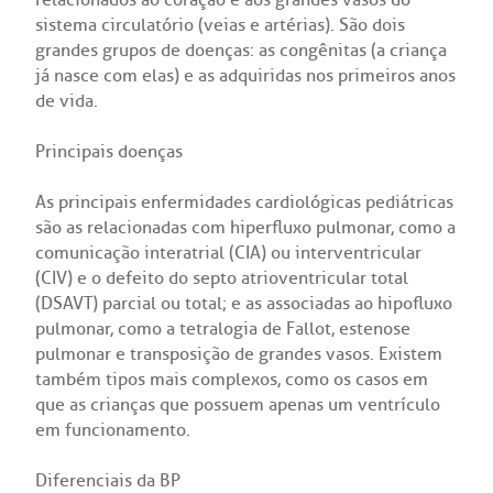
relacionados ao coração e aos grandes vasos do
Horário de atendimento: 2ª a 6ª feira das 7h às 18h
rocirurgia
sistema circulatório (veias e artérias). São dois
econsulta
onstrações Financeiras
tocolo de Infarto SUS
grandes grupos de doenças: as congênitas (a criança
:
Saiba mais
iatria
já nasce com elas) e as adquiridas nos primeiros anos
de vida.
paro de Exames
ação
ários de Visita
(11)
3505-1000
Endereço:
tro de Excelência em Ortopedia
Principais doenças
Rua Maestro Cardim, 769
atuto social da BP
nto-socorro
IDORIA:
CEP: 01323-001 | Bela Vista
Telemedicina BP
ras especialidades
As principais enfermidades cardiológicas pediátricas
São Paulo - SP
ouvidoria@bp.org.br
são as relacionadas com hiperfluxo pulmonar, como a
ernança corporativa
icitação de cópia de prontuário médico
comunicação interatrial (CIA) ou interventricular
Teleinterconsulta
(CIV) e o defeito do septo atrioventricular total
BP Mirante
Fale Conosco
acto social
icitação de orçamento particular
(DSAVT) parcial ou total; e as associadas ao hipofluxo
pulmonar, como a tetralogia de Fallot, estenose
pulmonar e transposição de grandes vasos. Existem
Centro de Doenças Autoimunes
rensa
icitação de veracidade de atestado
também tipos mais complexos, como os casos em
que as crianças que possuem apenas um ventrículo
ícias
nto atendimento
em funcionamento.
Diferenciais da BP
Saiba mais
tentabilidade
veniências