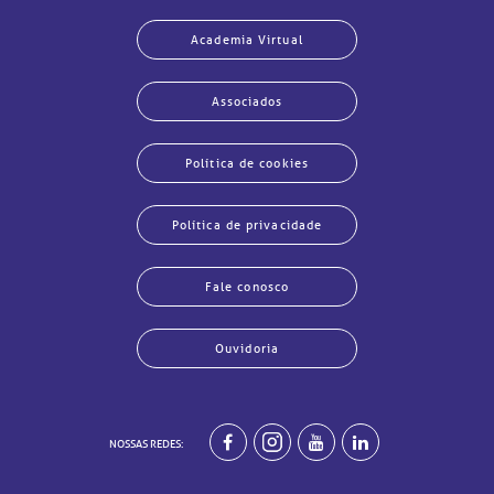
Academia Virtual
Associados
Política de cookies
Política de privacidade
Fale conosco
Ouvidoria
har
har
har
har
har
har
har
har
NOSSAS REDES: