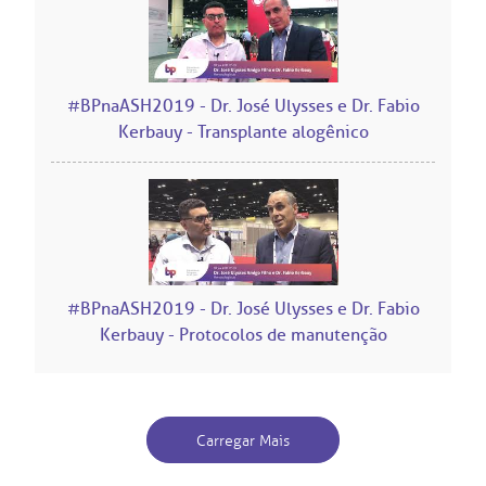
co de Sangue
Saiba mais
odiálise
#BPnaASH2019 - Dr. José Ulysses e Dr. Fabio
Endereço:
Kerbauy - Transplante alogênico
ção de órgãos
R. Colômbia, 332
CEP: 01438-000 | Jardim Paulista
São Paulo - SP
has de cuidado
ados e perdidos
#BPnaASH2019 - Dr. José Ulysses e Dr. Fabio
Kerbauy - Protocolos de manutenção
Carregar Mais