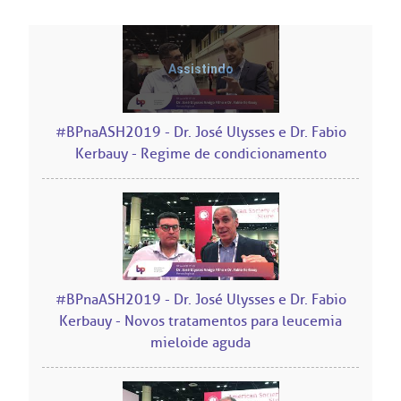
Centro de Doenças Autoimunes
rensa
icitação de veracidade de atestado
ícias
nto atendimento
Saiba mais
tentabilidade
veniências
#BPnaASH2019 - Dr. José Ulysses e Dr. Fabio
Kerbauy - Regime de condicionamento
Endereço:
re a BP
ernação/Cirurgia
R. Martiniano de Carvalho, 965
CEP: 01323-001 | Bela Vista
balhe Conosco
acionamento
São Paulo - SP
itas de Benchmarking
idas frequentes
Clínica Medicina da Mulher
#BPnaASH2019 - Dr. José Ulysses e Dr. Fabio
untariado
spedagem
Kerbauy - Novos tratamentos para leucemia
mieloide aguda
itê de Bioética
mentação