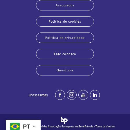
Associados
Política de cookies
Política de privacidade
Fale conosco
Ouvidoria
har
har
har
har
har
har
har
har
NOSSAS REDES:
PT
© 2020 - Real e Benemérita Associação Portuguesa de Beneficência - Todos os direitos