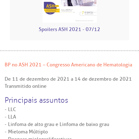
itê de Bioética
mentação
co de Sangue
Spoilers ASH 2021 - 07/12
Saiba mais
odiálise
Endereço:
ção de órgãos
R. Colômbia, 332
CEP: 01438-000 | Jardim Paulista
BP no ASH 2021 – Congresso Americano de Hematologia
São Paulo - SP
has de cuidado
De
11 de dezembro de 2021
a
14 de dezembro de 2021
Transmitido online
ados e perdidos
Principais assuntos
LLC
LLA
Linfoma de alto grau e Linfoma de baixo grau
Mieloma Múltiplo