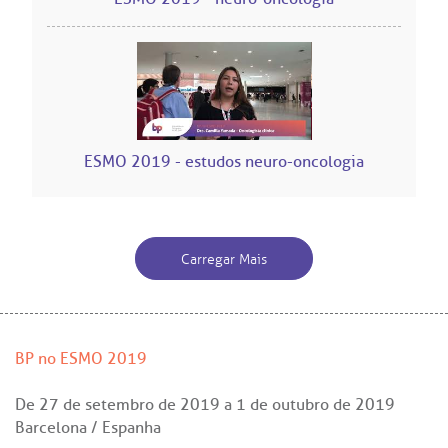
co de Sangue
Saiba mais
odiálise
Endereço:
ção de órgãos
R. Colômbia, 332
ESMO 2019 - estudos neuro-oncologia
CEP: 01438-000 | Jardim Paulista
São Paulo - SP
has de cuidado
Carregar Mais
ados e perdidos
BP no ESMO 2019
De
27 de setembro de 2019
a
1 de outubro de 2019
Barcelona / Espanha