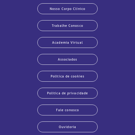
Nosso Corpo Clínico
Trabalhe Conosco
Academia Virtual
Associados
Política de cookies
Política de privacidade
Fale conosco
Ouvidoria
har
har
har
har
har
har
har
har