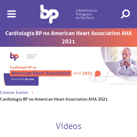
Cardiologia BP no American Heart Association AHA
2021
BUSCA
CONSULTAS E EXAMES
ATENDIMENTO 24H
CONHEÇA AS UNIDADES
INSTITUCIONAL
NOSSOS SERVIÇOS
INFORMAÇÕES ÚTEIS
ESPECIALIDADES
Crescer Juntos
Cardiologia BP no American Heart Association AHA 2021
Vídeos