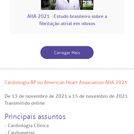
itê de Bioética
mentação
AHA 2021 - Estudo brasileiro sobre a
fibrilação atrial em idosos
co de Sangue
Saiba mais
odiálise
Endereço:
Carregar Mais
ção de órgãos
R. Colômbia, 332
CEP: 01438-000 | Jardim Paulista
São Paulo - SP
has de cuidado
Cardiologia BP no American Heart Association AHA 2021
ados e perdidos
De
13 de novembro de 2021
a
15 de novembro de 2021
Transmitido online
Principais assuntos
Cardiologia Clínica
Cardiopatias