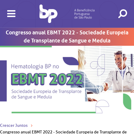
Congresso anual EBMT 2022 - Sociedade Europeia
de Transplante de Sangue e Medula
BUSCA
CONSULTAS E EXAMES
ATENDIMENTO 24H
CONHEÇA AS UNIDADES
INSTITUCIONAL
NOSSOS SERVIÇOS
INFORMAÇÕES ÚTEIS
ESPECIALIDADES
Crescer Juntos
Congresso anual EBMT 2022 - Sociedade Europeia de Transplante de