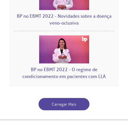
itê de Bioética
mentação
BP no EBMT 2022 - Novidades sobre a doença
co de Sangue
veno-oclusiva
Saiba mais
odiálise
Endereço:
ção de órgãos
R. Colômbia, 332
CEP: 01438-000 | Jardim Paulista
São Paulo - SP
has de cuidado
BP no EBMT 2022 - O regime de
condicionamento em pacientes com LLA
ados e perdidos
Carregar Mais