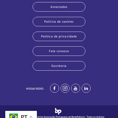
Associados
Política de cookies
Política de privacidade
Fale conosco
Ouvidoria
har
har
har
har
har
har
har
har
NOSSAS REDES:
PT
© 2020 - Real e Benemérita Associação Portuguesa de Beneficência - Todos os direitos