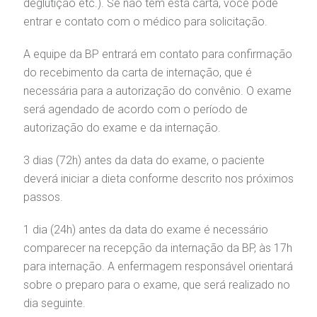
deglutição etc.). Se não tem esta carta, você pode
entrar e contato com o médico para solicitação.
gendamento de consultas e exames
UVIDORIA/SAC
ducação e Pesquisa
emodinâmica
entro de Oncologia e Hematologia
Hospital BP
A equipe da BP entrará em contato para confirmação
do recebimento da carta de internação, que é
heck-in antecipado
rea do médico
orários de atendimento
ardiologia
A BP conta com você para melhorar sempre a qualidade do
necessária para a autorização do convênio. O exame
atendimento e dos serviços prestados.
A Ouvidoria e SAC são canais para você, cliente da BP, tirar
será agendado de acordo com o período de
suas dúvidas, registrar suas reclamações ou fazer elogios
esultados de exames
ódigo de conduta
uvidoria
entro de Excelência em Neurologia e
autorização do exame e da internação.
relacionados ao nosso atendimento e aos nossos serviços.
Horário de atendimento: 2ª a 6ª feira das 7h às 18h
eurocirurgia
3 dias (72h) antes da data do exame, o paciente
eleconsulta
emonstrações Financeiras
rotocolo de Infarto SUS
AC:
Saiba mais
deverá iniciar a dieta conforme descrito nos próximos
ediatria
passos.
reparo de Exames
oação
orários de Visita
(11)
3505-1000
Endereço:
entro de Excelência em Ortopedia
1 dia (24h) antes da data do exame é necessário
Rua Maestro Cardim, 769
statuto social da BP
ronto-socorro
UVIDORIA:
comparecer na recepção da internação da BP, às 17h
CEP: 01323-001 | Bela Vista
Telemedicina BP
utras especialidades
São Paulo - SP
para internação. A enfermagem responsável orientará
ouvidoria@bp.org.br
sobre o preparo para o exame, que será realizado no
overnança corporativa
olicitação de cópia de prontuário médico
dia seguinte.
BP Mirante