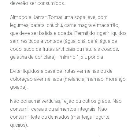
deverão ser consumidos.
omitê de Bioética
limentação
Almoço e Jantar: Tomar uma sopa leve, com
legumes, batata, chuchu, carne magra e macarrão,
anco de Sangue
que deve ser batida e coada. Permitido ingerir líquidos
Saiba mais
sem resíduos a vontade (água, chá, café, água de
emodiálise
coco, suco de frutas artificiais ou naturais coados,
Endereço:
gelatina de cor clara) - mínimo 1,5 L por dia
R. Colômbia, 332
oação de órgãos
CEP: 01438-000 | Jardim Paulista
Evitar líquidos a base de frutas vermelhas ou de
São Paulo - SP
coloração avermelhada (melancia, mamão, morango,
inhas de cuidado
goiaba).
chados e perdidos
Não consumir verduras, feijão ou outros grãos. Não
consumir cereais ou alimentos integrais. Não
consumir leite ou derivados (manteiga, iogurte,
queijos).