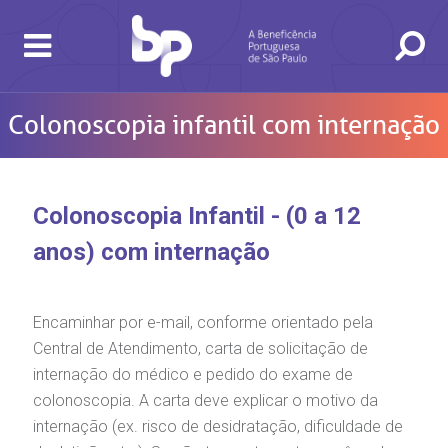
Colonoscopia infantil com internação
Colonoscopia Infantil - (0 a 12
BUSCA
CONSULTAS E EXAMES
ATENDIMENTO 24H
CONHEÇA AS UNIDADES
INSTITUCIONAL
NOSSOS SERVIÇOS
INFORMAÇÕES ÚTEIS
ESPECIALIDADES
anos) com internação
Encaminhar por e-mail, conforme orientado pela
Central de Atendimento, carta de solicitação de
internação do médico e pedido do exame de
colonoscopia. A carta deve explicar o motivo da
internação (ex. risco de desidratação, dificuldade de