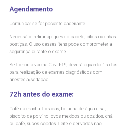
Teleinterconsulta
Fale Conosco
mpacto social
olicitação de orçamento particular
Agendamento
mprensa
olicitação de veracidade de atestado
Comunicar se for paciente cadeirante.
Centro de Doenças Autoimunes
Necessário retirar apliques no cabelo, cílios ou unhas
otícias
ronto atendimento
postiças. O uso desses itens pode comprometer a
Saiba mais
segurança durante o exame.
ustentabilidade
onveniências
Se tomou a vacina Covid-19, deverá aguardar 15 dias
Endereço:
obre a BP
nternação/Cirurgia
para realização de exames diagnósticos com
R. Martiniano de Carvalho, 965
anestesia/sedação.
CEP: 01323-001 | Bela Vista
rabalhe Conosco
stacionamento
São Paulo - SP
72h antes do exame:
isitas de Benchmarking
úvidas frequentes
Clínica Medicina da Mulher
Café da manhã: torradas, bolacha de água e sal,
biscoito de polvilho, ovos mexidos ou cozidos, chá
oluntariado
ospedagem
ou café, sucos coados. Leite e derivados não