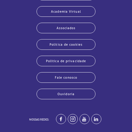
Academia Virtual
Associados
Política de cookies
Política de privacidade
Fale conosco
Ouvidoria
echar
echar
echar
echar
echar
echar
echar
echar
NOSSAS REDES: