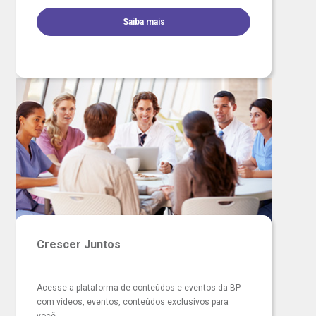
omitê de Bioética
limentação
Saiba mais
anco de Sangue
Saiba mais
emodiálise
Endereço:
R. Colômbia, 332
oação de órgãos
CEP: 01438-000 | Jardim Paulista
São Paulo - SP
inhas de cuidado
chados e perdidos
Crescer Juntos
Acesse a plataforma de conteúdos e eventos da BP
com vídeos, eventos, conteúdos exclusivos para