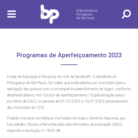
BUSCA
CONSULTAS E EXAMES
ATENDIMENTO 24H
CONHEÇA AS UNIDADES
INSTITUCIONAL
NOSSOS SERVIÇOS
INFORMAÇÕES ÚTEIS
ESPECIALIDADES
Programas de Aperfeiçoamento 2023
A área de Educação e Pesquisa do Hub de Saúde BP - A Beneficência
Portuguesa de São Paulo, faz saber que estão abertas as inscrições para a
realização das provas com o consequente preenchimento de vagas, conforme
detalhado abaixo, nos Cursos de Aperfeiçoamento / Especialização para o
ano letivo de 2023, no período de 01/12/2022 a 13/01/2023 (encerramento
gendamento de consultas e exames
UVIDORIA/SAC
ducação e Pesquisa
emodinâmica
entro de Oncologia e Hematologia
Hospital BP
das inscrições às 12h).
Poderão inscrever-se Médicos Formados em todo o Território Nacional, por
heck-in antecipado
rea do médico
orários de atendimento
ardiologia
A BP conta com você para melhorar sempre a qualidade do
Faculdades Oficiais e Reconhecidas pelo Ministério da Educação (MEC),
atendimento e dos serviços prestados.
segundo a resolução nº 1832/08.
A Ouvidoria e SAC são canais para você, cliente da BP, tirar
suas dúvidas, registrar suas reclamações ou fazer elogios