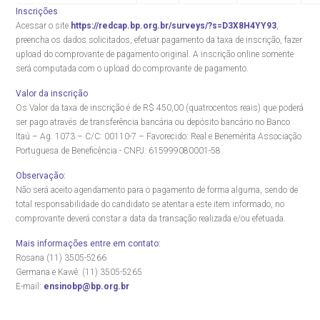
Inscrições
Acessar o site
https://redcap.bp.org.br/surveys/?s=D3X8H4YY93
,
preencha os dados solicitados, efetuar pagamento da taxa de inscrição, fazer
upload do comprovante de pagamento original. A inscrição online somente
será computada com o upload do comprovante de pagamento.
Valor da inscrição
Os Valor da taxa de inscrição é de R$ 450,00 (quatrocentos reais) que poderá
ser pago através de transferência bancária ou depósito bancário no Banco
Itaú – Ag. 1073 – C/C: 00110-7 – Favorecido: Real e Benemérita Associação
Portuguesa de Beneficência - CNPJ: 615999080001-58
Observação:
Não será aceito agendamento para o pagamento de forma alguma, sendo de
total responsabilidade do candidato se atentar a este item informado, no
comprovante deverá constar a data da transação realizada e/ou efetuada.
Mais informações entre em contato:
Rosana (11) 3505-5266
Germana e Kawê: (11) 3505-5265
E-mail:
ensinobp@bp.org.br