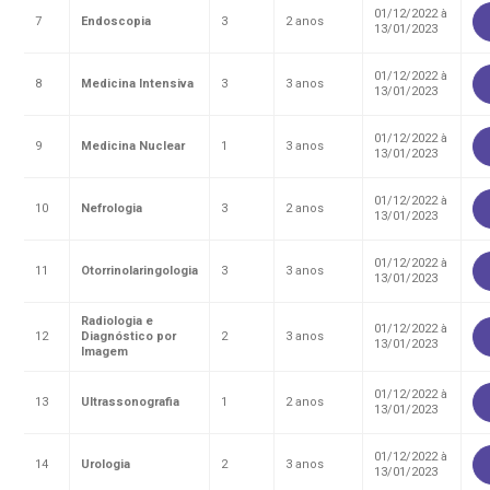
Endereço:
01/12/2022 à
7
Endoscopia
3
2 anos
R. Colômbia, 332
13/01/2023
oação de órgãos
CEP: 01438-000 | Jardim Paulista
São Paulo - SP
01/12/2022 à
8
Medicina Intensiva
3
3 anos
13/01/2023
inhas de cuidado
01/12/2022 à
9
Medicina Nuclear
1
3 anos
13/01/2023
chados e perdidos
01/12/2022 à
10
Nefrologia
3
2 anos
13/01/2023
01/12/2022 à
11
Otorrinolaringologia
3
3 anos
13/01/2023
Radiologia e
01/12/2022 à
12
Diagnóstico por
2
3 anos
13/01/2023
Imagem
01/12/2022 à
13
Ultrassonografia
1
2 anos
13/01/2023
01/12/2022 à
14
Urologia
2
3 anos
13/01/2023