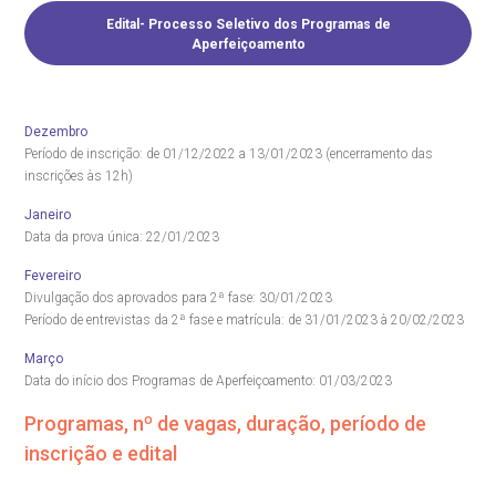
esultados de exames
ódigo de conduta
uvidoria
entro de Excelência em Neurologia e
relacionados ao nosso atendimento e aos nossos serviços.
Edital- Processo Seletivo dos Programas de
Horário de atendimento: 2ª a 6ª feira das 7h às 18h
eurocirurgia
Aperfeiçoamento
eleconsulta
emonstrações Financeiras
rotocolo de Infarto SUS
AC:
Saiba mais
ediatria
reparo de Exames
oação
orários de Visita
Dezembro
(11)
3505-1000
Endereço:
Período de inscrição: de 01/12/2022 a 13/01/2023 (encerramento das
entro de Excelência em Ortopedia
inscrições às 12h)
Rua Maestro Cardim, 769
statuto social da BP
ronto-socorro
UVIDORIA:
CEP: 01323-001 | Bela Vista
Janeiro
Telemedicina BP
utras especialidades
São Paulo - SP
Data da prova única: 22/01/2023
ouvidoria@bp.org.br
overnança corporativa
olicitação de cópia de prontuário médico
Fevereiro
Divulgação dos aprovados para 2ª fase: 30/01/2023
BP Mirante
Teleinterconsulta
Fale Conosco
Período de entrevistas da 2ª fase e matrícula: de 31/01/2023 à 20/02/2023
mpacto social
olicitação de orçamento particular
Março
Data do início dos Programas de Aperfeiçoamento: 01/03/2023
mprensa
olicitação de veracidade de atestado
Centro de Doenças Autoimunes
Programas, nº de vagas, duração, período de
inscrição e edital
otícias
ronto atendimento