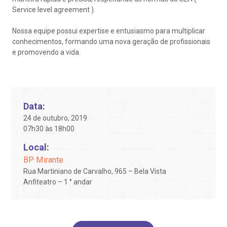
Endereço:
obre a BP
nternação/Cirurgia
Service level agreement ).
R. Martiniano de Carvalho, 965
CEP: 01323-001 | Bela Vista
Nossa equipe possui expertise e entusiasmo para multiplicar
rabalhe Conosco
stacionamento
São Paulo - SP
conhecimentos, formando uma nova geração de profissionais
e promovendo a vida.
isitas de Benchmarking
úvidas frequentes
Clínica Medicina da Mulher
oluntariado
ospedagem
Data:
24 de outubro, 2019
omitê de Bioética
limentação
07h30 às 18h00
Local:
anco de Sangue
BP Mirante
Saiba mais
Rua Martiniano de Carvalho, 965 – Bela Vista
Anfiteatro – 1 ° andar
emodiálise
Endereço:
R. Colômbia, 332
oação de órgãos
CEP: 01438-000 | Jardim Paulista