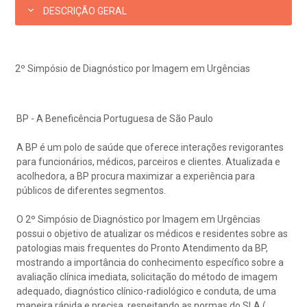
eleconsulta
emonstrações Financeiras
rotocolo de Infarto SUS
DESCRIÇÃO GERAL
AC:
Saiba mais
ediatria
reparo de Exames
oação
orários de Visita
(11)
3505-1000
Endereço:
entro de Excelência em Ortopedia
2º Simpósio de Diagnóstico por Imagem em Urgências
Rua Maestro Cardim, 769
statuto social da BP
ronto-socorro
UVIDORIA:
CEP: 01323-001 | Bela Vista
Telemedicina BP
utras especialidades
São Paulo - SP
ouvidoria@bp.org.br
BP - A Beneficência Portuguesa de São Paulo
overnança corporativa
olicitação de cópia de prontuário médico
A BP é um polo de saúde que oferece interações revigorantes
BP Mirante
Teleinterconsulta
Fale Conosco
mpacto social
olicitação de orçamento particular
para funcionários, médicos, parceiros e clientes. Atualizada e
acolhedora, a BP procura maximizar a experiência para
públicos de diferentes segmentos.
mprensa
olicitação de veracidade de atestado
Centro de Doenças Autoimunes
O 2º Simpósio de Diagnóstico por Imagem em Urgências
possui o objetivo de atualizar os médicos e residentes sobre as
otícias
ronto atendimento
patologias mais frequentes do Pronto Atendimento da BP,
mostrando a importância do conhecimento específico sobre a
Saiba mais
avaliação clínica imediata, solicitação do método de imagem
ustentabilidade
onveniências
adequado, diagnóstico clínico-radiológico e conduta, de uma
maneira rápida e precisa, respeitando as normas do SLA (