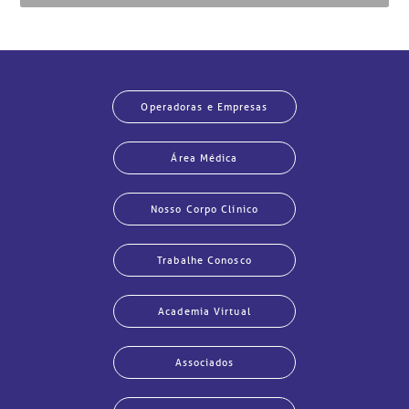
inhas de cuidado
chados e perdidos
Operadoras e Empresas
Área Médica
Nosso Corpo Clínico
Trabalhe Conosco
Academia Virtual
Associados