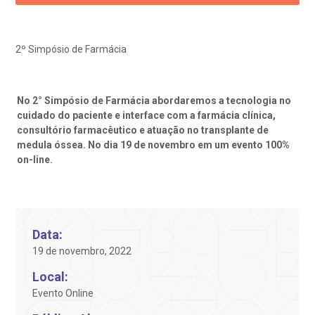
ediatria
reparo de Exames
oação
orários de Visita
(11)
3505-1000
Endereço:
entro de Excelência em Ortopedia
2º Simpósio de Farmácia
Rua Maestro Cardim, 769
statuto social da BP
ronto-socorro
UVIDORIA:
CEP: 01323-001 | Bela Vista
Telemedicina BP
utras especialidades
São Paulo - SP
ouvidoria@bp.org.br
No 2° Simpósio de Farmácia abordaremos a tecnologia no
overnança corporativa
olicitação de cópia de prontuário médico
cuidado do paciente e interface com a farmácia clínica,
consultório farmacêutico e atuação no transplante de
BP Mirante
Teleinterconsulta
Fale Conosco
mpacto social
olicitação de orçamento particular
medula óssea. No dia 19 de novembro em um evento 100%
on-line.
mprensa
olicitação de veracidade de atestado
Centro de Doenças Autoimunes
otícias
ronto atendimento
Data:
19 de novembro, 2022
Saiba mais
ustentabilidade
onveniências
Local:
Evento Online
Endereço:
obre a BP
nternação/Cirurgia