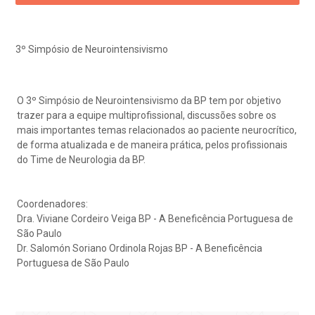
eleconsulta
emonstrações Financeiras
rotocolo de Infarto SUS
AC:
Saiba mais
ediatria
reparo de Exames
oação
orários de Visita
(11)
3505-1000
3º Simpósio de Neurointensivismo
Endereço:
entro de Excelência em Ortopedia
Rua Maestro Cardim, 769
statuto social da BP
ronto-socorro
UVIDORIA:
CEP: 01323-001 | Bela Vista
Telemedicina BP
utras especialidades
O
3º Simpósio
de Neurointensivismo da BP tem por objetivo
São Paulo - SP
ouvidoria@bp.org.br
trazer para a equipe multiprofissional, discussões sobre os
overnança corporativa
olicitação de cópia de prontuário médico
mais importantes temas relacionados ao paciente neurocrítico,
de forma atualizada e de maneira prática, pelos profissionais
BP Mirante
Teleinterconsulta
Fale Conosco
do Time de Neurologia da BP.
mpacto social
olicitação de orçamento particular
mprensa
olicitação de veracidade de atestado
Coordenadores:
Centro de Doenças Autoimunes
Dra. Viviane Cordeiro Veiga BP - A Beneficência Portuguesa de
São Paulo
otícias
ronto atendimento
Dr. Salomón Soriano Ordinola Rojas BP - A Beneficência
Portuguesa de São Paulo
Saiba mais
ustentabilidade
onveniências