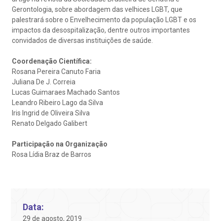
ustentabilidade
onveniências
Gerontologia, sobre abordagem das velhices LGBT, que
palestrará sobre o Envelhecimento da população LGBT e os
Endereço:
obre a BP
nternação/Cirurgia
impactos da desospitalização, dentre outros importantes
R. Martiniano de Carvalho, 965
convidados de diversas instituições de saúde.
CEP: 01323-001 | Bela Vista
rabalhe Conosco
stacionamento
São Paulo - SP
Coordenação Científica:
Rosana Pereira Canuto Faria
Juliana De J. Correia
isitas de Benchmarking
úvidas frequentes
Lucas Guimaraes Machado Santos
Clínica Medicina da Mulher
Leandro Ribeiro Lago da Silva
Iris Ingrid de Oliveira Silva
oluntariado
ospedagem
Renato Delgado Galibert
omitê de Bioética
limentação
Participação na Organização
Rosa Lídia Braz de Barros
anco de Sangue
Saiba mais
emodiálise
Data:
Endereço:
29 de agosto, 2019