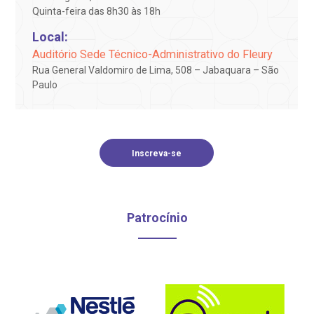
R. Colômbia, 332
Quinta-feira das 8h30 às 18h
oação de órgãos
CEP: 01438-000 | Jardim Paulista
Local:
São Paulo - SP
inhas de cuidado
Auditório Sede Técnico-Administrativo do Fleury
Rua General Valdomiro de Lima, 508 – Jabaquara – São
Paulo
chados e perdidos
Inscreva-se
Patrocínio