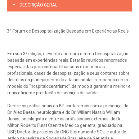
Horário de atendimento: 2ª a 6ª feira das 7h às 18h
eurocirurgia
DESCRIÇÃO GERAL
eleconsulta
emonstrações Financeiras
rotocolo de Infarto SUS
AC:
Saiba mais
ediatria
3º Fórum de Desospitalização Baseada em Experiências Reais
reparo de Exames
oação
orários de Visita
(11)
3505-1000
Endereço:
entro de Excelência em Ortopedia
Rua Maestro Cardim, 769
statuto social da BP
ronto-socorro
UVIDORIA:
CEP: 01323-001 | Bela Vista
Em sua 3ª edição, o evento abordará o tema Desospitalização
Telemedicina BP
utras especialidades
São Paulo - SP
baseada em experiências reais. Estarão reunidos renomados
ouvidoria@bp.org.br
especialistas para compartilhar suas experiências
overnança corporativa
olicitação de cópia de prontuário médico
profissionais, cases de desospitalização e seus contares sobre
desafios no planejamento da alta hospitalar, rompendo com o
BP Mirante
Teleinterconsulta
Fale Conosco
mpacto social
olicitação de orçamento particular
modelo do “hospitalocentrismo”, de modo a garantir a melhor e
mais eficiente prestação de serviços de saúde.
mprensa
olicitação de veracidade de atestado
Dentre os profissionais da BP contaremos com a presença, do
Centro de Doenças Autoimunes
Dr. Alex Baeta, neurologista e do Dr. William Nassib William
Junior, oncologista e entre os profissionais externos, do Dr.
otícias
ronto atendimento
Milton Roberto Furst Crenitte Médico geriatra, graduado na
USP, Diretor de projetos da ONG Eternamente SOU e autor de
Saiba mais
artigo na revista da Sociedade Brasileira de Geriatria e