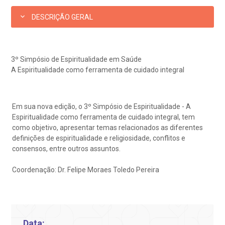
ediatria
DESCRIÇÃO GERAL
reparo de Exames
oação
orários de Visita
(11)
3505-1000
Endereço:
entro de Excelência em Ortopedia
Rua Maestro Cardim, 769
statuto social da BP
ronto-socorro
UVIDORIA:
CEP: 01323-001 | Bela Vista
Telemedicina BP
3º Simpósio de Espiritualidade em Saúde
utras especialidades
São Paulo - SP
A Espiritualidade como ferramenta de cuidado integral
ouvidoria@bp.org.br
overnança corporativa
olicitação de cópia de prontuário médico
BP Mirante
Teleinterconsulta
Fale Conosco
mpacto social
olicitação de orçamento particular
Em sua nova edição, o 3º Simpósio de Espiritualidade - A
Espiritualidade como ferramenta de cuidado integral, tem
como objetivo, apresentar temas relacionados as diferentes
mprensa
olicitação de veracidade de atestado
definições de espiritualidade e religiosidade, conflitos e
Centro de Doenças Autoimunes
consensos, entre outros assuntos.
otícias
ronto atendimento
Coordenação: Dr. Felipe Moraes Toledo Pereira
Saiba mais
ustentabilidade
onveniências
Endereço:
Data:
obre a BP
nternação/Cirurgia