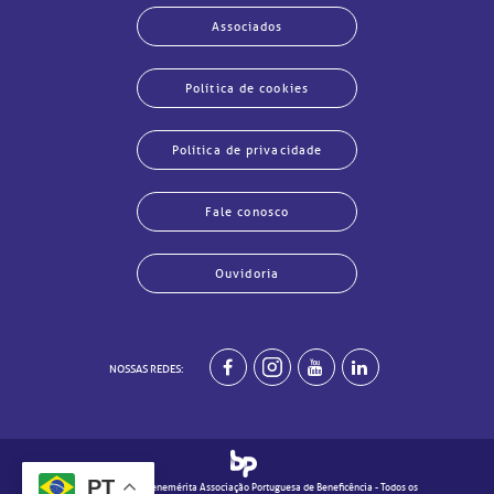
Associados
Política de cookies
Política de privacidade
Fale conosco
Ouvidoria
NOSSAS REDES:
echar
echar
echar
echar
echar
echar
echar
echar
PT
© 2020 - Real e Benemérita Associação Portuguesa de Beneficência - Todos os