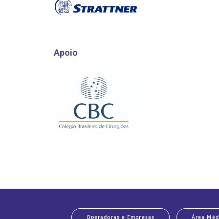
Apoio
Operadoras e Empresas
Área Méd