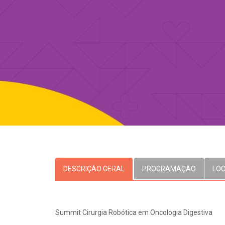
OUVIDORI
E
ouvi
R
C
V
Fale
S
DESCRIÇÃO GERAL
PROGRAMAÇÃO
LO
Summit Cirurgia Robótica em Oncologia Digestiva