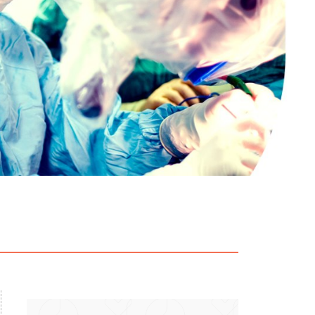
particular
Saiba mais
Solicitação de veracidade de
Endereço:
atestado
rvalho,
R. Colômbia, 332
CEP: 01438-000 | Jardim
a Vista
Paulista, São Paulo - SP