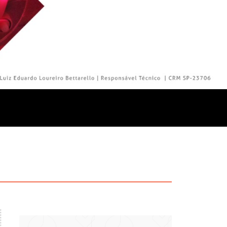
particular
Saiba mais
Solicitação de veracidade de
Endereço:
atestado
rvalho,
R. Colômbia, 332
CEP: 01438-000 | Jardim
a Vista
Paulista, São Paulo - SP